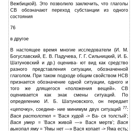
Вежбицкой). Это позволило заключить, что глаголы
СВ обозначают переход субстанции из одного
состояния
76
в другое
В настоящее время многие исследователи (И. М.
Богуславский, Е. В. Падучева, Г. Г. Сильницкий, И. Б.
Шатуновский и др.) оценива- ют вид как средство
разного представления ситуации, обозначенной
глаголом. При таком подходе общим свойством НСВ
признается обозначение одной ситуации, одного и
того же длящегося «положения вещей». СВ
оценивается как знак смены ситуаций. По
определению И. Б. Шатуновского, он передает
77
«цепочку», соедине- ние минимум двух ситуаций
:
Вася растолс
т
ел
=
'Вася худой
->
Ва- ся толстый';
Вася умер
=
'Вася живой —» Вася мертв';
Вася
в
ык
о
п
а
л ям
у
=
'Ямы нет —» Вася копает -> Яма есть;