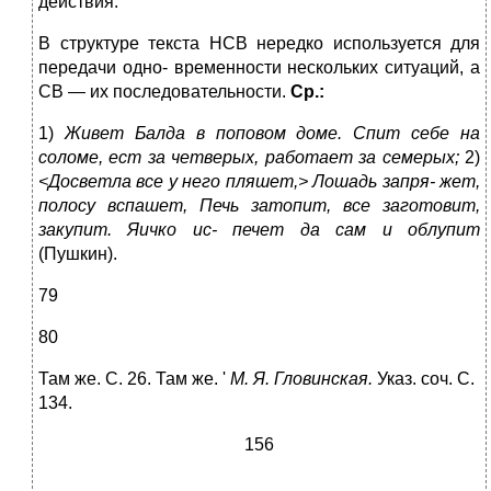
действия.
В структуре текста НСВ нередко используется для
передачи одно- временности нескольких ситуаций, а
СВ — их последовательности.
Ср.:
1)
Ж
и
вет Балда в
п
о
п
овом доме
.
Спит себе на
соломе, ес
т
за четвер
ы
х, работае
т
за семер
ы
х
;
2)
<Д
осве
т
ла все у него
пл
яшет,> Лошад
ь
запря- же
т
,
полосу вспа
ш
е
т
,
П
еч
ь
затопит, все заготов
и
т,
закупит. Яичко ис- печет да сам и облупит
(Пушкин).
79
80
Там же. С. 26. Там же. '
М.
Я. Гловинс
к
ая.
Указ. соч. С.
134.
156