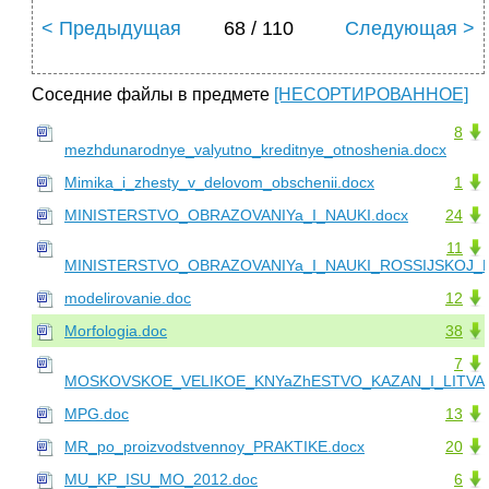
< Предыдущая
68 / 110
Следующая >
Соседние файлы в предмете
[НЕСОРТИРОВАННОЕ]
8
mezhdunarodnye_valyutno_kreditnye_otnoshenia.docx
Mimika_i_zhesty_v_delovom_obschenii.docx
1
MINISTERSTVO_OBRAZOVANIYa_I_NAUKI.docx
24
11
MINISTERSTVO_OBRAZOVANIYa_I_NAUKI_ROSSIJSKOJ_FE
modelirovanie.doc
12
Morfologia.doc
38
7
MOSKOVSKOE_VELIKOE_KNYaZhESTVO_KAZAN_I_LITVA.
MPG.doc
13
MR_po_proizvodstvennoy_PRAKTIKE.docx
20
MU_KP_ISU_MO_2012.doc
6