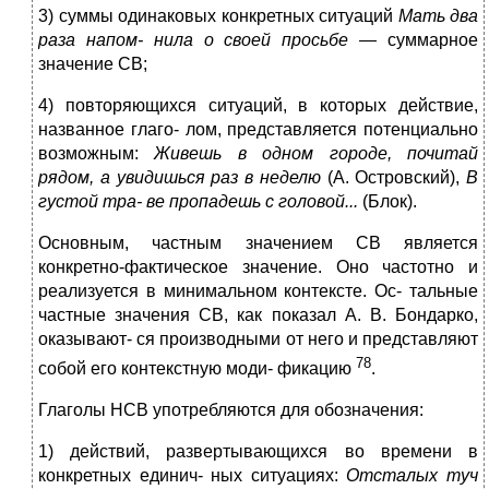
3) суммы одинаковых конкретных ситуаций
М
ать два
раза напом- н
ил
а о своей просьбе
— суммарное
значение СВ;
4) повторяющихся ситуаций, в которых действие,
названное глаго- лом, представляется потенциально
возможным:
Живе
ш
ь в одном городе, почи
т
ай
рядом, а ув
и
дишься раз в неделю
(А. Островский),
В
гус
т
ой тра- ве пропадешь с головой.
..
(Блок).
Основным, частным значением СВ является
конкретно-фактическое значение. Оно частотно и
реализуется в минимальном контексте. Ос- тальные
частные значения СВ, как показал А. В. Бондарко,
оказывают- ся производными от него и представляют
78
собой его контекстную моди- фикацию
.
Глаголы НСВ употребляются для обозначения:
1) действий, развертывающихся во времени в
конкретных единич- ных ситуациях:
Отст
алы
х туч