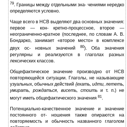
79
. Границы между отдельными зна- чениями нередко
определяются условно.
Чаще всего в НСВ выделяют два основных значения:
первое — кон- кретно-процессное, второе —
неограниченно-кратное (последнее, по словам А. В.
Бондарко, занимает «второе место» в комплексе
80
двух ос- новных значений
). Оба значения
регулярны и реализуются в глаголах разных
лексических классов.
Общефактическое значение производно от НСВ
повторяющейся ситуации. Глаголы, не называющие
узуальных, обычных действий
{
еха
т
ь, идти, летет
ь
,
умират
ь
, рожда
т
ься, в
и
сеть
,
стоить
и т. п.) не
81
могут иметь общефактического значения
.
Потенциально-качественное значение и значение
постоянного от- ношения также опираются на
повторяемость и обычность названного глаголом