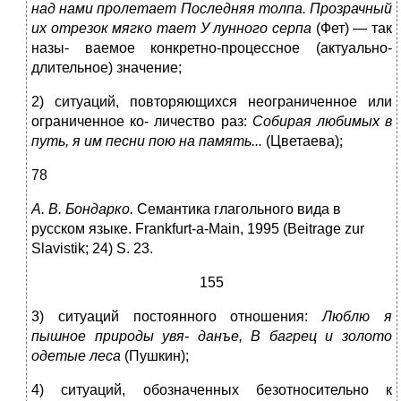
над нами пролетает
П
оследняя
т
олпа.
П
розрачн
ы
й
их отрезок мягко тает У лунного серпа
(Фет) — так
назы- ваемое конкретно-процессное (актуально-
длительное) значение;
2) ситуаций, повторяющихся неограниченное или
ограниченное ко- личество раз:
Собирая люб
и
м
ы
х в
пут
ь
, я
и
м песни пою на памят
ь
...
(Цветаева);
78
А. В. Бон
д
ар
ко
.
Семантика глагольного вида в
русском языке. Frankfurt-a-Main, 1995 (Beitrage zur
Slavistik; 24) S. 23.
155
3) ситуаций постоянного отношения:
Люблю я
пы
шное
п
рирод
ы
увя- данъе,
В багрец и золото
оде
ты
е леса
(Пушкин);
4) ситуаций, обозначенных безотносительно к