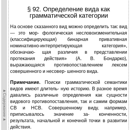
§ 92. Определение вида как
грамматической категории
На основе сказанного вид можно определить так: вид
— это мор- фологическая несловоизменительная
(классифицирующая) бинарная привативная
номинативно-интерпретирующая категория»,
обозначаю- щая различия в представлении
протекания действия» (А. В. Бондарко),
выражающаяся противопоставлением лексем
совершенного и несовер- шенного вида.
П
римечание.
Поиски грамматической семантики
видов имеют длитель- ную историю. В разное время
►Содержание►
давались различные определения как сущности
видового противопоставления, так и самим формам
СВ и НСВ. Совершенному виду, например,
приписывалось значение за- конченности,
результата, начальной и конечной точки в развитии
действия.