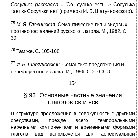
Сосулька рас
т
а
ял
а
=
'Со- сулька есть -» Сосулька
тает -» Сосульки нет' (примеры И. Б. Шату- новского).
75
М
. Я.
Г
лови
н
с
к
ая.
Семантические типы видовых
противопоставлений русского глагола. М., 1982. С.
30.
76
Там же. С. 105-108.
77
И. Б.
Шатуновскчй.
Семантика предложения и
нереферентные слова. М., 1996. С.310-313.
154
§ 93. Основные частные значения
глаголов св и нсв
В структуре предложения в совокупности с другими
средствами, прежде всего темпоральными
наречными компонентами и временными формами
глагола вид используется для аспектуальной