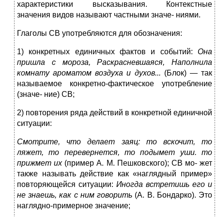
характеристики высказывания. Контекстные
значения видов называют частными значе- ниями.
Глаголы СВ употребляются для обозначения:
1) конкретных единичных фактов и событий:
О
н
а
п
ришла с мороза, Рас
к
рас
н
ев
ш
аяся,
Н
а
п
олнила
к
омнату ароматом воздуха
и
духов.
..
(Блок) — так
называемое конкретно-фактическое употребление
(значе- ние) СВ;
2) повторения ряда действий в конкретной единичной
ситуации:
Смотр
ит
е, ч
т
о делае
т
зая
ц:
т
о вскочи
т
, то
ляже
т
,
т
о перевернется,
т
о под
ы
ме
т
уши. то
прижмет их
(пример А. М. Пешковского); СВ мо- жет
также называть действие как «наглядный пример»
повторяющейся ситуации:
Иногда вс
т
ре
ти
ш
ь
его и
н
е знаешь, как с н
и
м говорит
ь
(А. В. Бондарко). Это
наглядно-примерное значение;