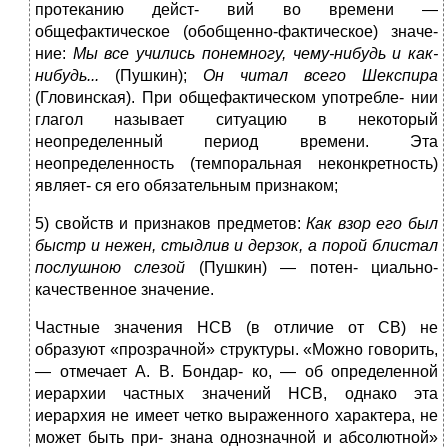
протеканию дейст- вий во времени —
общефактическое (обобщенно-фактическое) значе-
ние:
Мы
в
се уч
и
лис
ь
п
о
н
ем
н
огу, чему-нибуд
ь
и
к
а
к
-
нибуд
ь
...
(Пушкин);
Он читал всего Шекспира
(Гловинская). При общефактическом употребле- нии
глагол называет ситуацию в некоторый
неопределенный период времени. Эта
неопределенность (темпоральная неконкретность)
являет- ся его обязательным признаком;
5) свойств и признаков предметов:
К
ак взор его б
ы
л
б
ы
стр и нежен, ст
ы
длив и дерзок, а порой блистал
послушною слезой
(Пушкин) — потен- циально-
качественное значение.
Частные значения НСВ (в отличие от СВ) не
образуют «прозрачной» структуры. «Можно говорить,
— отмечает А. В. Бондар- ко, — об определенной
иерархии частных значений НСВ, однако эта
иерархия не имеет четко выраженного характера, не
может быть при- знана однозначной и абсолютной»