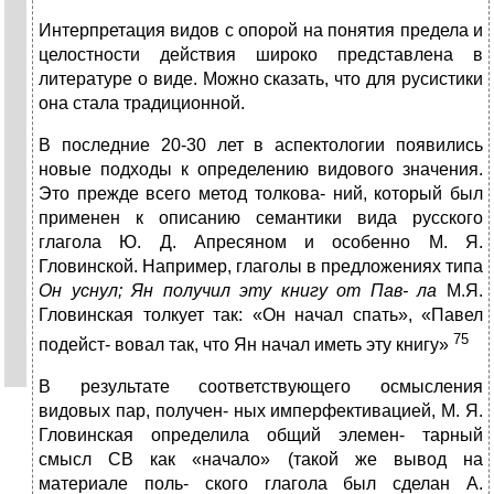
Интерпретация видов с опорой на понятия предела и
целостности действия широко представлена в
литературе о виде. Можно сказать, что для русистики
она стала традиционной.
В последние 20-30 лет в аспектологии появились
новые подходы к определению видового значения.
Это прежде всего метод толкова- ний, который был
применен к описанию семантики вида русского
глагола Ю. Д. Апресяном и особенно М. Я.
Гловинской. Например, глаголы в предложениях типа
Он ус
н
ул
;
Ян
п
олуч
ил
эту кн
и
гу от Пав- ла
М.Я.
Гловинская толкует так: «Он начал спать», «Павел
75
подейст- вовал так, что Ян начал иметь эту книгу»
В результате соответствующего осмысления
видовых пар, получен- ных имперфективацией, М. Я.
Гловинская определила общий элемен- тарный
смысл СВ как «начало» (такой же вывод на
материале поль- ского глагола был сделан А.