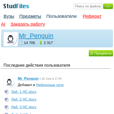
Вузы
Предметы
Пользователи
Реферат
AI
Заказать работу
Mr_Penguin
14 705
2 317
☰ Предметы
Последние действия пользователя
Mr_Penguin
»
02 June в 17:44
Добавил в
Нейронные сети
Лаб. 1 НС.docx
Лаб. 2 НС.docx
Лаб. 3 НС.docx