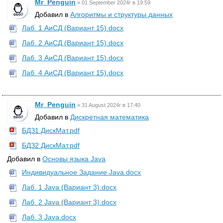
Mr_Penguin
»
01 September 2024г в 19:59
Добавил в
Алгоритмы и структуры данных
Лаб. 1 АиСД (Вариант 15).docx
Лаб. 2 АиСД (Вариант 15).docx
Лаб. 3 АиСД (Вариант 15).docx
Лаб. 4 АиСД (Вариант 15).docx
Mr_Penguin
»
31 August 2024г в 17:40
Добавил в
Дискретная математика
БДЗ1 ДискМат.pdf
БДЗ2 ДискМат.pdf
Добавил в
Основы языка Java
Индивидуальное Задание Java.docx
Лаб. 1 Java (Вариант 3).docx
Лаб. 2 Java (Вариант 3).docx
Лаб. 3 Java.docx