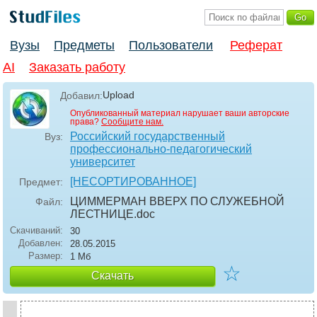
Вузы
Предметы
Пользователи
Реферат
AI
Заказать работу
Upload
Добавил:
Опубликованный материал нарушает ваши авторские
права?
Сообщите нам.
Российский государственный
Вуз:
профессионально-педагогический
университет
[НЕСОРТИРОВАННОЕ]
Предмет:
ЦИММЕРМАН ВВЕРХ ПО СЛУЖЕБНОЙ
Файл:
ЛЕСТНИЦЕ
.doc
Скачиваний:
30
Добавлен:
28.05.2015
Размер:
1 Мб
☆
Скачать