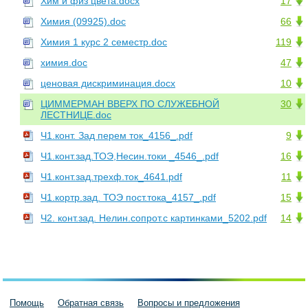
Хим и физ цвета.docx
17
Химия (09925).doc
66
Химия 1 курс 2 семестр.doc
119
химия.doc
47
ценовая дискриминация.docx
10
ЦИММЕРМАН ВВЕРХ ПО СЛУЖЕБНОЙ
30
ЛЕСТНИЦЕ.doc
Ч1.конт. Зад перем ток_4156_.pdf
9
Ч1.конт.зад.ТОЭ,Несин.токи _4546_.pdf
16
Ч1.конт.зад.трехф.ток_4641.pdf
11
Ч1.кортр.зад. ТОЭ пост.тока_4157_.pdf
15
Ч2. конт.зад. Нелин.сопрот.с картинками_5202.pdf
14
Помощь
Обратная связь
Вопросы и предложения