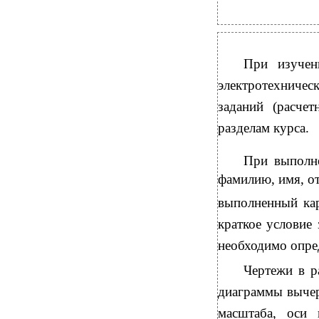
При изучен
электротехниче
заданий (расче
разделам курса.
При выполне
фамилию, имя, от
выполненный ка
краткое условие 
необходимо опред
Чертежи в р
диаграммы вычер
масштаба, оси