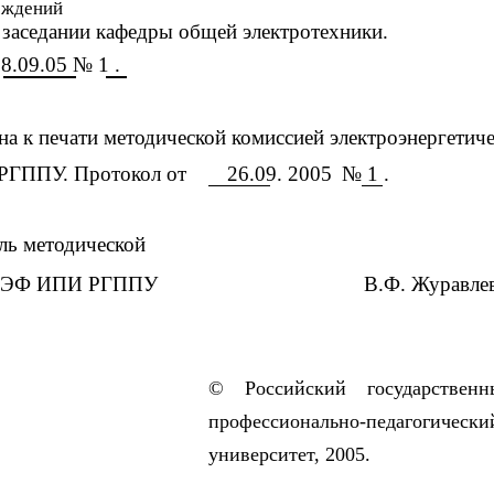
еждений
 заседании кафедры общей электротехники.
8.09.05 № 1 .
а к печати методической комиссией электроэнергетич
РГППУ. Протокол от
26.09. 2005
№ 1 .
ль методической
 ЭЭФ ИПИ РГППУ
В.Ф. Журавле
© Российский государственн
профессионально-педагогически
университет, 2005.