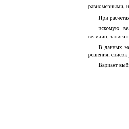
равномерными, на
При расчета
искомую ве
величин, записат
В данных ме
решения, список
Вариант выб