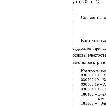
ун-т, 2005.- 15с.
Составители:
Контрольные
студентов при с
основы электрот
законы электриче
Контрольные
030501.19 –
Э
030502.19 –
К
030503.19 –
Э
030504.19 – Э
180400 –
Элек
комп
181300 –
Эл