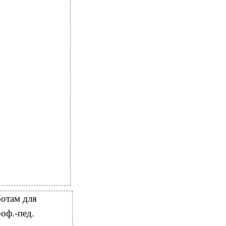
ботам для
роф.-пед.