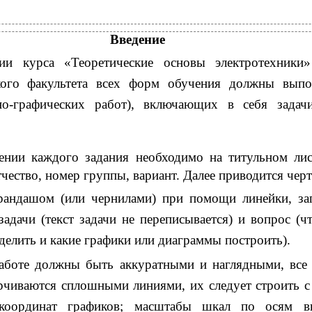
Введение
ии курса «Теоретические основы электротехники»
ского факультета всех форм обучения должны выпо
тно-графических работ), включающих в себя задач
нии каждого задания необходимо на титульном лис
чество, номер группы, вариант. Далее приводится черт
рандашом (или чернилами) при помощи линейки, за
задачи (текст задачи не переписывается) и вопрос (чт
елить и какие графики или диаграммы построить).
аботе должны быть аккуратными и наглядными, все
чиваются сплошными линиями, их следует строить с
 координат графиков; масштабы шкал по осям в