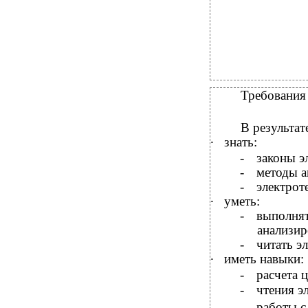
Требования
В
результат
∙
знать:
-
законы э
-
методы а
-
электрот
∙
уметь:
-
выполня
анализир
-
читать э
∙
иметь навыки:
-
расчета ц
-
чтения э
-
работы с