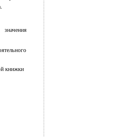
.
 значения
оятельного
ой книжки