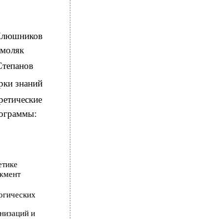
Клюшников
Смоляк
Степанов
рки знаний
ретические
рограммы:
етике
джмент
огических
низаций и