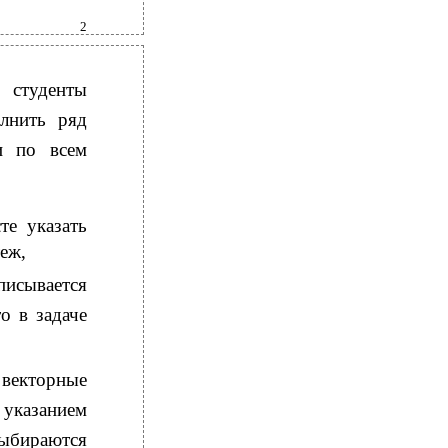
2
 студенты
лнить ряд
и по всем
те указать
еж,
писывается
о в задаче
 векторные
 указанием
ыбираются