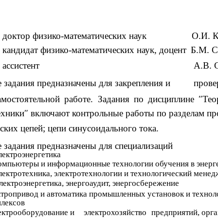
 доктор физико-математических наук
О.И. 
кандидат физико-математических наук, доцент
Б.М. 
ассистент
А.В. 
 задания предназначены для закрепления и
прове
амостоятельной работе. Задания по дисциплине ″Тео
ехники″ включают контрольные работы по разделам п
ских цепей; цепи синусоидального тока.
 задания предназначены для специализаций
лектроэнергетика
омпьютеры и информационные технологии обучения в энерг
лектротехника, электротехнологии и технологический мене
лектроэнергетика, энергоаудит, энергосбережение
тропривод и автоматика промышленных установок и технол
лексов
ектрооборудование и
электрохозяйство
предприятий, орга