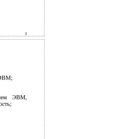
3
 ЭВМ;
нием ЭВМ,
ость;