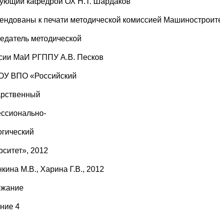
ующий кафедрой ОХ Н.Т. Шардаков
ендованы к печати методической комиссией Машиностроител
едатель методической
сии МаИ РГППУ А.В. Песков
У ВПО «Российский
арственный
ссионально-
огический
рситет», 2012
кина М.В., Харина Г.В., 2012
ржание
ние 4