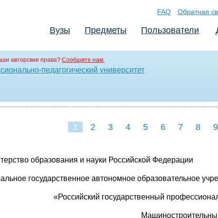
FAQ
Обратная св
Вузы
Предметы
Пользователи
аши авторские права?
Сообщите нам.
сионально-педагогический университет
1
2
3
4
5
6
7
8
9
16
17
18
19
20
21
терство образования и науки Российской Федерации
альное государственное автономное образовательное учр
«Российский государственный профессионал
Машиностроительный