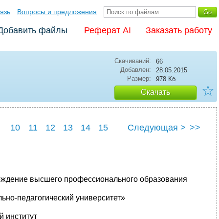
язь
Вопросы и предложения
Добавить файлы
Реферат AI
Заказать работу
Скачиваний:
66
Добавлен:
28.05.2015
Размер:
978 Кб
☆
Скачать
10
11
12
13
14
15
Следующая >
>>
22
23
24
25
еждение высшего профессионального образования
ьно-педагогический университет»
 институт