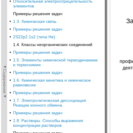
•
Относительная электроотрицательность
элементов
Примеры решения задач
За
•
1.3. Химическая связь
•
Примеры решения задач
•
2S22p2 1s2 (типа He)
1.4. Классы неорганических соединений
•
Примеры решения задач
•
1.5. Элементы химической термодинамики
профи
и термохимии
◄Содержание◄
деят
•
Примеры решения задач
•
1.6. Химическая кинетика и химическое
равновесие
•
Примеры решения задач
•
1.7. Электролитическая диссоциация.
Реакции ионного обмена
•
Примеры решения задач
•
1.8. Растворы. Способы выражения
концентрации растворов