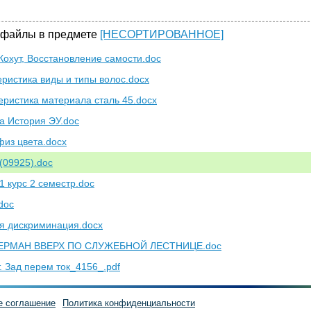
16
17
18
19
20
21
 файлы в предмете
[НЕСОРТИРОВАННОЕ]
Кохут, Восстановление самости.doc
еристика виды и типы волос.docx
еристика материала сталь 45.docx
а История ЭУ.doc
физ цвета.docx
(09925).doc
1 курс 2 семестр.doc
doc
я дискриминация.docx
РМАН ВВЕРХ ПО СЛУЖЕБНОЙ ЛЕСТНИЦЕ.doc
т. Зад перем ток_4156_.pdf
е соглашение
Политика конфиденциальности