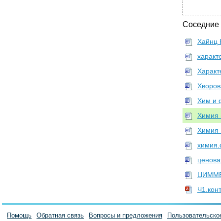
Соседние
Хайнц 
характ
Характ
Хворов
Хим и 
Химия 
Химия 
химия.
ценова
ЦИММЕ
Ч1.кон
Помощь
Обратная связь
Вопросы и предложения
Пользовательско