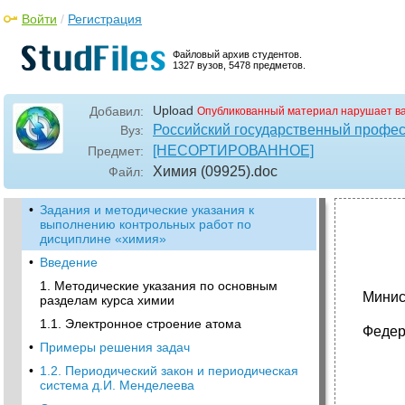
Войти
/
Регистрация
Файловый архив студентов.
1327 вузов, 5478 предметов.
Upload
Добавил:
Опубликованный материал нарушает в
Российский государственный профес
Вуз:
[НЕСОРТИРОВАННОЕ]
Предмет:
Химия (09925)
.doc
Файл:
•
Задания и методические указания к
выполнению контрольных работ по
дисциплине «химия»
•
Введение
1. Методические указания по основным
Минис
разделам курса химии
1.1. Электронное строение атома
Федер
•
Примеры решения задач
•
1.2. Периодический закон и периодическая
система д.И. Менделеева