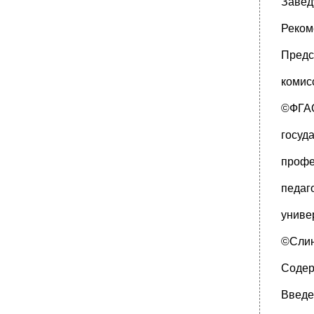
•
Примеры решения задач
Завед
•
1.14. Электролиз
Реком
•
Примеры решения задач
Предс
•
1.15. Свойства и получение полимеров
•
2. Контрольные задания
комис
•
2.20. Свойства и получение полимеров
©ФГАО
3. Варианты контрольных заданий
•
Литература
госуд
Задания и методические указания к
выполнению контрольных работ по
профе
дисциплине «химия»
педаг
униве
©Слин
Соде
Введе