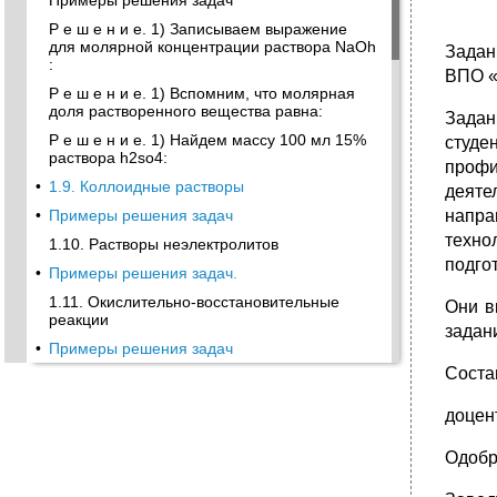
Примеры решения задач
Р е ш е н и е. 1) Записываем выражение
для молярной концентрации раствора NaOh
Задан
:
ВПО «Р
Р е ш е н и е. 1) Вспомним, что молярная
доля растворенного вещества равна:
Задан
Р е ш е н и е. 1) Найдем массу 100 мл 15%
студе
раствора h2so4:
профи
•
1.9. Коллоидные растворы
деяте
•
Примеры решения задач
напра
техно
1.10. Растворы неэлектролитов
подго
•
Примеры решения задач.
1.11. Окислительно-восстановительные
Они в
реакции
задан
•
Примеры решения задач
Состав
1.12. Электрохимические процессы в
гетерогенных системах. Гальванические
элементы
доцент
•
Примеры решения задач
Одобр
1.13. Коррозия металлов