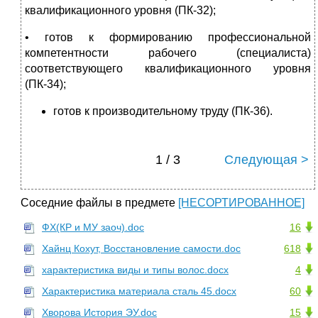
квалификационного уровня (ПК-32);
• готов к формированию профессиональной
компетентности рабочего (специалиста)
соответствующего квалификационного уровня
(ПК-34);
готов к производительному труду (ПК-36).
1 / 3
Следующая >
Соседние файлы в предмете
[НЕСОРТИРОВАННОЕ]
ФХ(КР и МУ заоч).doc
16
Хайнц Кохут, Восстановление самости.doc
618
характеристика виды и типы волос.docx
4
Характеристика материала сталь 45.docx
60
Хворова История ЭУ.doc
15