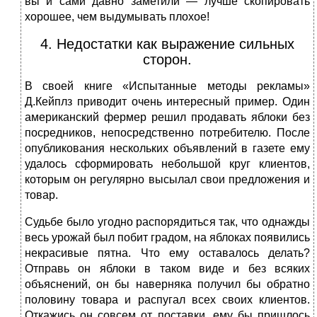
вы и сами давно заметили — лучше скопировать
хорошее, чем выдумывать плохое!
4. Недостатки как выражение сильных
сторон.
В своей книге «Испытанные методы рекламы»
Д.Кейплз приводит очень интересный пример. Один
американский фермер решил продавать яблоки без
посредников, непосредственно потребителю. После
опубликования нескольких объявлений в газете ему
удалось сформировать небольшой круг клиентов,
которым он регулярно высылал свои предложения и
товар.
Судьбе было угодно распорядиться так, что однажды
весь урожай был побит градом, на яблоках появились
некрасивые пятна. Что ему оставалось делать?
Отправь он яблоки в таком виде и без всяких
объяснений, он бы наверняка получил бы обратно
половину товара и распугал всех своих клиентов.
Откажись он совсем от поставки, ему бы пришлось