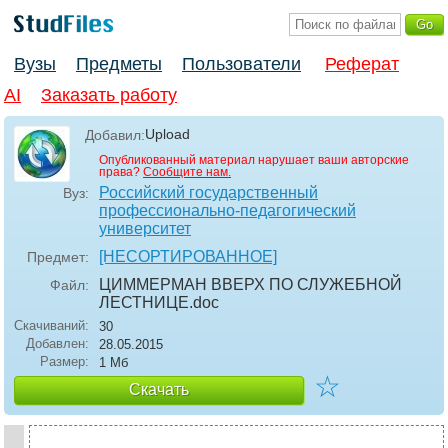
Вузы
Предметы
Пользователи
Реферат
AI
Заказать работу
Upload
Добавил:
Опубликованный материал нарушает ваши авторские
права?
Сообщите нам.
Российский государственный
Вуз:
профессионально-педагогический
университет
[НЕСОРТИРОВАННОЕ]
Предмет:
ЦИММЕРМАН ВВЕРХ ПО СЛУЖЕБНОЙ
Файл:
ЛЕСТНИЦЕ
.doc
Скачиваний:
30
Добавлен:
28.05.2015
Размер:
1 Мб
☆
Скачать