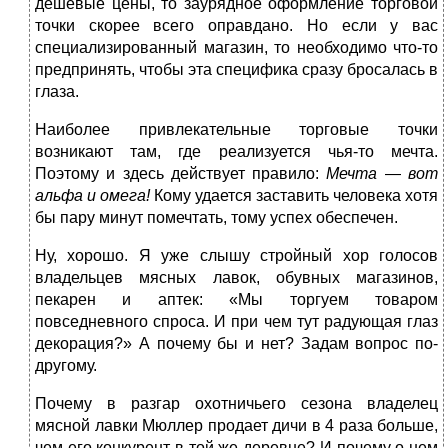
дешевые цены, то заурядное оформление торговой
точки скорее всего оправдано. Но если у вас
специализированный магазин, то необходимо что-то
предпринять, чтобы эта специфика сразу бросалась в
глаза.
Наиболее привлекательные торговые точки
возникают там, где реализуется чья-то мечта.
Поэтому и здесь действует правило:
Мечта
—
вот
альфа и омега!
Кому удается заставить человека хотя
бы пару минут помечтать, тому успех обеспечен.
Ну, хорошо. Я уже слышу стройный хор голосов
владельцев мясных лавок, обувных магазинов,
пекарен и аптек: «Мы торгуем товаром
повседневного спроса. И при чем тут радующая глаз
декорация?» А почему бы и нет? Задам вопрос по-
другому.
Почему в разгар охотничьего сезона владелец
мясной лавки Мюллер продает дичи в 4 раза больше,
чем его конкурент в той же деревне? И почему о нем