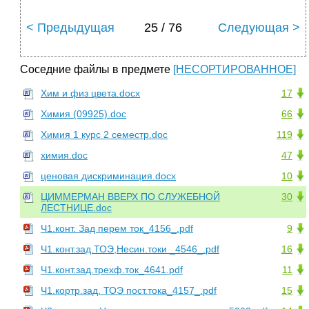
< Предыдущая
25 / 76
Следующая >
Соседние файлы в предмете
[НЕСОРТИРОВАННОЕ]
Хим и физ цвета.docx
17
Химия (09925).doc
66
Химия 1 курс 2 семестр.doc
119
химия.doc
47
ценовая дискриминация.docx
10
ЦИММЕРМАН ВВЕРХ ПО СЛУЖЕБНОЙ
30
ЛЕСТНИЦЕ.doc
Ч1.конт. Зад перем ток_4156_.pdf
9
Ч1.конт.зад.ТОЭ,Несин.токи _4546_.pdf
16
Ч1.конт.зад.трехф.ток_4641.pdf
11
Ч1.кортр.зад. ТОЭ пост.тока_4157_.pdf
15