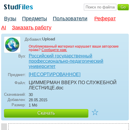
Вузы
Предметы
Пользователи
Реферат
AI
Заказать работу
Upload
Добавил:
Опубликованный материал нарушает ваши авторские
права?
Сообщите нам.
Российский государственный
Вуз:
профессионально-педагогический
университет
[НЕСОРТИРОВАННОЕ]
Предмет:
ЦИММЕРМАН ВВЕРХ ПО СЛУЖЕБНОЙ
Файл:
ЛЕСТНИЦЕ
.doc
Скачиваний:
30
Добавлен:
28.05.2015
Размер:
1 Мб
☆
Скачать