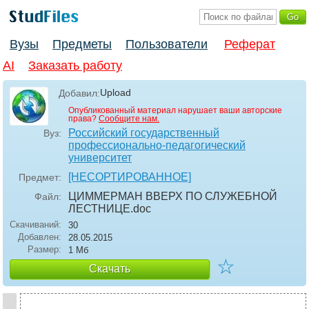
Вузы
Предметы
Пользователи
Реферат
AI
Заказать работу
Upload
Добавил:
Опубликованный материал нарушает ваши авторские
права?
Сообщите нам.
Российский государственный
Вуз:
профессионально-педагогический
университет
[НЕСОРТИРОВАННОЕ]
Предмет:
ЦИММЕРМАН ВВЕРХ ПО СЛУЖЕБНОЙ
Файл:
ЛЕСТНИЦЕ
.doc
Скачиваний:
30
Добавлен:
28.05.2015
Размер:
1 Мб
☆
Скачать