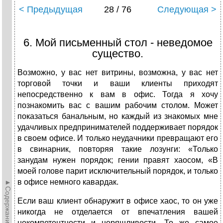
< Предыдущая
28 / 76
Следующая >
6. Мой письменный стол - неведомое
существо.
Возможно, у вас нет витрины, возможна, у вас нет
торговой точки и ваши клиенты приходят
непосредственно к вам в офис. Тогда я хочу
познакомить вас с вашим рабочим столом. Может
показаться банальным, но каждый из знакомых мне
удачливых предпринимателей поддерживает порядок
в своем офисе. И только неудачники превращают его
в свинарник, повторяя такие лозунги: «Только
занудам нужен порядок; гении правят хаосом, «В
моей голове парит исключительный порядок, и только
в офисе немного кавардак.
►Содержание►
Если ваш клиент обнаружит в офисе хаос, то он уже
никогда не отделается от впечатления вашей
некомпетентности и неряшливости. То же самое