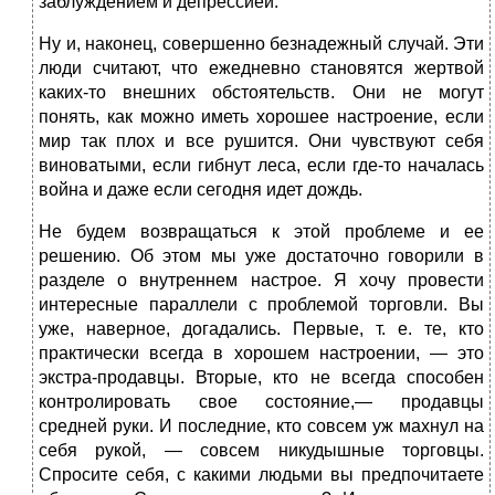
заблуждением и депрессией.
Ну и, наконец, совершенно безнадежный случай. Эти
люди считают, что ежедневно становятся жертвой
каких-то внешних обстоятельств. Они не могут
понять, как можно иметь хорошее настроение, если
мир так плох и все рушится. Они чувствуют себя
виноватыми, если гибнут леса, если где-то началась
война и даже если сегодня идет дождь.
Не будем возвращаться к этой проблеме и ее
решению. Об этом мы уже достаточно говорили в
разделе о внутреннем настрое. Я хочу провести
интересные параллели с проблемой торговли. Вы
уже, наверное, догадались. Первые, т. е. те, кто
практически всегда в хорошем настроении, — это
экстра-продавцы. Вторые, кто не всегда способен
контролировать свое состояние,— продавцы
средней руки. И последние, кто совсем уж махнул на
себя рукой, — совсем никудышные торговцы.
Спросите себя, с какими людьми вы предпочитаете