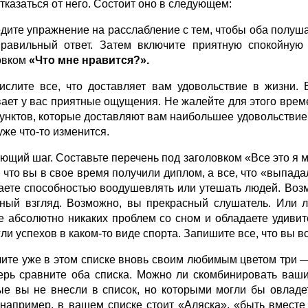
отказаться от него. Состоит оно в следующем:
дите упражнение на расслабление с тем, чтобы оба полуш
равильный ответ. Затем включите приятную спокойную 
овком
«Что мне нравится?».
ислите все, что доставляет вам удовольствие в жизни. 
ает у вас приятные ощущения. Не жалейте для этого вре
пунктов, которые доставляют вам наибольшее удовольстви
уже что-то изменится.
ющий шаг. Составьте перечень под заголовком «Все это я мо
а что вы в свое время получили диплом, а все, что «выпад
аете способностью воодушевлять или утешать людей. Возм
ный взгляд. Возможно, вы прекрасный слушатель. Или л
е абсолютно никаких проблем со сном и обладаете удивит
ли успехов в каком-то виде спорта. Запишите все, что вы в
ите уже в этом списке вновь своим любимым цветом три — 
ерь сравните оба списка. Можно ли скомбинировать ваши
ые вы не внесли в список, но которыми могли бы овладе
 например, в вашем списке стоит «Аляска», «быть вместе