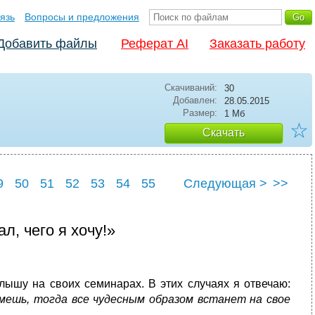
язь
Вопросы и предложения
Добавить файлы
Реферат AI
Заказать работу
Скачиваний:
30
Добавлен:
28.05.2015
Размер:
1 Мб
☆
Скачать
9
50
51
52
53
54
55
Следующая >
>>
9
60
ал, чего я хочу!»
слышу на своих семинарах. В этих случаях я отвечаю:
мешь, тогда все чудесным образом встанет на свое