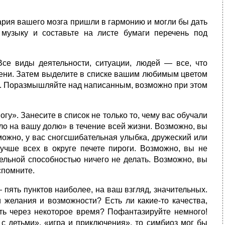
ария вашего мозга пришли в гармонию и могли бы дать
музыку и составьте на листе бумаги перечень под
Все виды деятельности, ситуации, людей — все, что
мени. Затем выделите в списке вашим любимым цветом
е. Поразмышляйте над написанным, возможно при этом
гу». Занесите в список не только то, чему вас обучали
ало на вашу долю» в течение всей жизни. Возможно, вы
ожно, у вас сногсшибательная улыбка, дружеский или
учше всех в округе печете пироги. Возможно, вы не
ельной способностью ничего не делать. Возможно, вы
спомните.
пять пунктов наиболее, на ваш взгляд, значительных.
 желания и возможности? Есть ли какие-то качества,
ть через некоторое время? Пофантазируйте немного!
 с детьми», «игра и приключения», то симбиоз мог бы