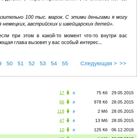
лизительно 100 тыс. марок. С этими деньгами я могу
 немецких, австрийских и швейцарских детей».
сли при этом в какой-то момент что-то внутри вас
ующая глава вызовет у вас особый интерес...
9
50
51
52
53
54
55
Следующая >
>>
9
60
17
75 Кб
29.05.2015
#
66
978 Кб
28.05.2015
#
119
2 Мб
28.05.2015
#
47
13 Мб
28.05.2015
#
10
125 Кб
06.12.2018
#