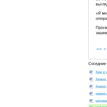
•
3. Ready for take-off!
выгля
•
IX. «я чувствую себя всегда таким
уставшим!»
«Я мо
отпра
•
2. Если вы испытываете отвращение к
физическим упражнениям
Просм
•
X. «у моего шефа всегда плохое
настроение!»
зашеве
1. Кто хлопает шефа по плечу
2. Такая викторина лучше
<<
<
•
XI. «а теперь они меня выгнали без всякой
причины!»
1. Не поддавайтесь эмоциям!
Соседние
2. Самая дешевая альтернатива суду по
трудовым делам
Хим и 
3. Как можно мгновенно дистанцироваться
Химия 
•
XII. «Ну теперь — все!»
Химия 
2. Ваш преемник может быть лучше
химия.
•
3. Самому писать рекомендацию?
ценова
4. Точка над «I»