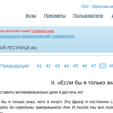
FAQ
Обратная св
Вузы
Предметы
Пользователи
аши авторские права?
Сообщите нам.
сионально-педагогический университет
ОЙ ЛЕСТНИЦЕ
.doc
 Предыдущая
41
42
43
44
45
46
47
48
4
56
57
58
5
II. «Если бы я только зн
оставить мотивированные цели и достичь их!
 бы я только знал, чего я хочу!» Эту фразу я постоянно 
рпи до середины завтрашнего дня. И тогда ты все пой
».