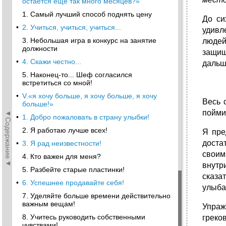
остается еще так много месяцев?»
1. Самый лучший способ поднять цену
До си
•
2. Учиться, учиться, учиться...
удивл
3. Небольшая игра в конкурс на занятие
людей
должности
защищ
•
4. Скажи честно...
дальше
5. Наконец-то... Шеф согласился
встретиться со мной!
•
V.«я хочу больше, я хочу больше, я хочу
Весь 
больше!»
пойми
◄Содержание◄
•
1. Добро пожаловать в страну улыбки!
2. Я работаю лучше всех!
Я пре
доста
•
3. Я рад неизвестности!
своим
4. Кто важен для меня?
внутр
5. Разбейте старые пластинки!
сказа
•
6. Успешнее продавайте себя!
улыба
7. Уделяйте больше времени действительно
важным вещам!
Упраж
8. Учитесь руководить собственными
греко
чувствами!