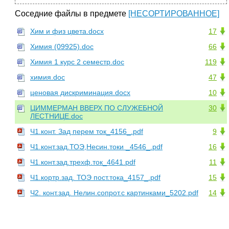
Соседние файлы в предмете
[НЕСОРТИРОВАННОЕ]
Хим и физ цвета.docx
17
Химия (09925).doc
66
Химия 1 курс 2 семестр.doc
119
химия.doc
47
ценовая дискриминация.docx
10
ЦИММЕРМАН ВВЕРХ ПО СЛУЖЕБНОЙ
30
ЛЕСТНИЦЕ.doc
Ч1.конт. Зад перем ток_4156_.pdf
9
Ч1.конт.зад.ТОЭ,Несин.токи _4546_.pdf
16
Ч1.конт.зад.трехф.ток_4641.pdf
11
Ч1.кортр.зад. ТОЭ пост.тока_4157_.pdf
15
Ч2. конт.зад. Нелин.сопрот.с картинками_5202.pdf
14