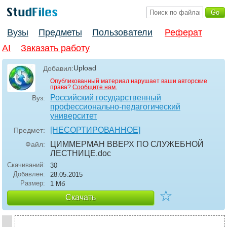
Вузы
Предметы
Пользователи
Реферат
AI
Заказать работу
Upload
Добавил:
Опубликованный материал нарушает ваши авторские
права?
Сообщите нам.
Российский государственный
Вуз:
профессионально-педагогический
университет
[НЕСОРТИРОВАННОЕ]
Предмет:
ЦИММЕРМАН ВВЕРХ ПО СЛУЖЕБНОЙ
Файл:
ЛЕСТНИЦЕ
.doc
Скачиваний:
30
Добавлен:
28.05.2015
Размер:
1 Мб
☆
Скачать