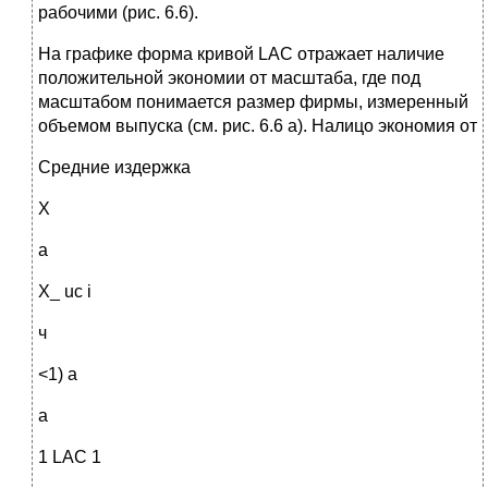
рабочими (рис. 6.6).
На графике форма кривой LAC отражает наличие
положительной экономии от масштаба, где под
масштабом понимается размер фирмы, измеренный
объемом выпуска (см. рис. 6.6 а). Налицо экономия от
Средние издержка
X
а
Х_ uc i
ч
<1) а
а
1 LAC 1