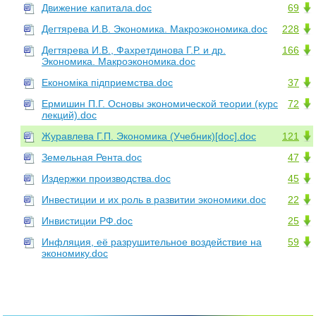
Движение капитала.doc
69
Дегтярева И.В. Экономика. Макроэкономика.doc
228
Дегтярева И.В., Фахретдинова Г.Р. и др.
166
Экономика. Макроэкономика.doc
Економіка підприемства.doc
37
Ермишин П.Г. Основы экономической теории (курс
72
лекций).doc
Журавлева Г.П. Экономика (Учебник)[doc].doc
121
Земельная Рента.doc
47
Издержки производства.doc
45
Инвестиции и их роль в развитии экономики.doc
22
Инвистиции РФ.doc
25
Инфляция, её разрушительное воздействие на
59
экономику.doc