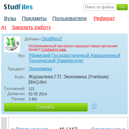
Вузы
Предметы
Пользователи
Реферат
AI
Заказать работу
Studfiles2
Добавил:
Опубликованный материал нарушает ваши авторские
права?
Сообщите нам.
Уфимский Государственный Авиационный
Вуз:
Технический Университет
Экономика
Предмет:
Журавлева Г.П. Экономика (Учебник)
Файл:
[doc]
.doc
Скачиваний:
121
Добавлен:
02.05.2014
Размер:
3 Мб
☆
Скачать