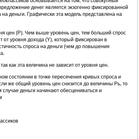
еоклассиков основывается на том, что совокупный
 предложение денег является экзогенно фиксированной
а на деньги. Графически эта модель представлена на
ня цен (Р). Чем выше уровень цен, тем больший спрос
т от уровня дохода (Y), который фиксирован в
стичность спроса на деньги (чем до повышения
а.
к как эта величина не зависит от уровня цен.
ом состоянии в точке пересечения кривых спроса и
сли же общий уровень цен снизится до величины Рь, то
м случае деньги начинают обесцениваться и
м
лассиков