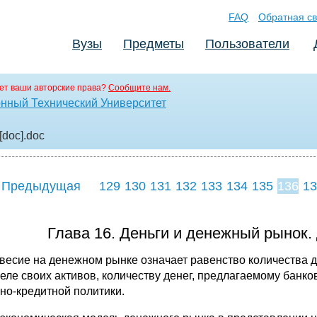
FAQ
Обратная св
Вузы
Предметы
Пользователи
ет ваши авторские права?
Сообщите нам.
нный Технический Университет
[doc]
.doc
 Предыдущая
129
130
131
132
133
134
135
136
13
144
145
146
14
Глава 16. Деньги и денежный рынок.
весие на денежном рынке означает равенство количества де
еле своих активов, количеству денег, предлагаемому банк
но-кредитной политики.