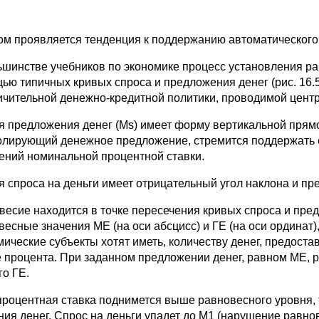
ом проявляется тенденция к поддержанию автоматического
ьшинстве учебников по экономике процесс установления ра
ью типичных кривых спроса и предложения денег (рис. 16.5
ичительной денежно-кредитной политики, проводимой цент
я предложения денег (Ms) имеет форму вертикальной прямо
олирующий денежное предложение, стремится поддержать 
ений номинальной процентной ставки.
я спроса на деньги имеет отрицательный угол наклона и пр
весие находится в точке пересечения кривых спроса и пред
весные значения МЕ (на оси абсцисс) и ГЕ (на оси ординат
мические субъекты хотят иметь, количеству денег, предост
е процента. При заданном предложении денег, равном МЕ, р
го ГЕ.
процентная ставка поднимется выше равновесного уровня, 
ия денег. Спрос на деньги упадет до М1 (нарушение равнове