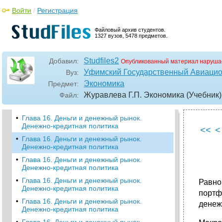
•
Глава 14. Макроэкономическое равновесие
Войти
/
Регистрация
Глава 15. Государственные расходы и
налоги. Бюджетно-налоговая политика
Файловый архив студентов.
•
Глава 15. Государственные расходы и
1327 вузов, 5478 предметов.
налоги. Бюджетно-налоговая политика
•
Глава 16. Деньги и денежный рынок.
Studfiles2
Добавил:
Опубликованный материал наруша
Денежно-кредитная политика
Уфимский Государственный Авиацио
Вуз:
•
Глава 16. Деньги и денежный рынок.
Экономика
Предмет:
Денежно-кредитная политика
Журавлева Г.П. Экономика (Учебник)
Файл:
•
Глава 16. Деньги и денежный рынок.
Денежно-кредитная политика
•
Глава 16. Деньги и денежный рынок.
Денежно-кредитная политика
<<
<
•
Глава 16. Деньги и денежный рынок.
Денежно-кредитная политика
•
Глава 16. Деньги и денежный рынок.
Денежно-кредитная политика
•
Глава 16. Деньги и денежный рынок.
Равно
Денежно-кредитная политика
портф
•
Глава 16. Деньги и денежный рынок.
денеж
Денежно-кредитная политика