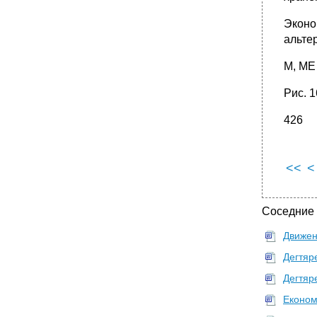
•
Глава 19. Особенности переходной
экономики России
Эконо
•
Глава 19. Особенности переходной
альте
экономики России
•
Глава 19. Особенности переходной
М, МЕ
экономики России
•
Глава 19. Особенности переходной
Рис. 
экономики России
•
Глава 19. Особенности переходной
426
экономики России
•
Глава 19. Особенности переходной
экономики России
<<
<
Соседние
Движен
Дегтяр
Дегтяр
Економ