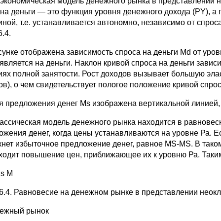
экономическая модель денежного рынка в представлении н
 на деньги — это функция уровня денежного дохода (PY), a
иной, т.е. устанавливается автономно, независимо от спрос
6.4.
сунке отображена зависимость спроса на деньги Md от уров
является на деньги. Наклон кривой спроса на деньги зависи
иях полной занятости. Рост доходов вызывает большую эла
ов), о чем свидетельствует пологое положение кривой спрос
я предложения денег Ms изображена вертикальной линией, та
ассическая модель денежного рынка находится в равновесн
ожения денег, когда цены устанавливаются на уровне Ра. Е
кнет избыточное предложение денег, равное MS-MS. В тако
ходит повышение цен, приближающее их к уровню Ра. Таки
s М
16.4. Равновесие на денежном рынке в представлении неок
нежный рынок