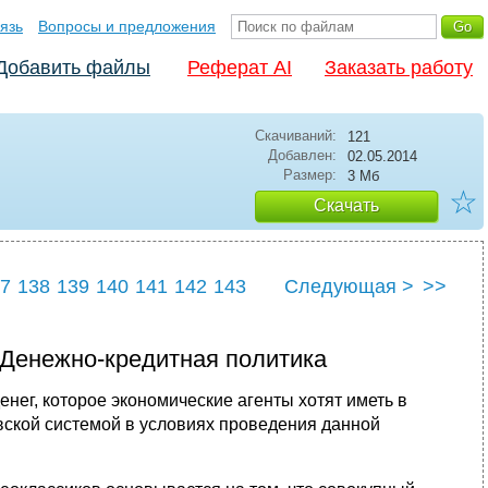
язь
Вопросы и предложения
Добавить файлы
Реферат AI
Заказать работу
Скачиваний:
121
Добавлен:
02.05.2014
Размер:
3 Мб
☆
Скачать
7
138
139
140
141
142
143
Следующая >
>>
7
148
 Денежно-кредитная политика
нег, которое экономические агенты хотят иметь в
овской системой в условиях проведения данной