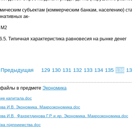
мическим субъектам (коммерческим банкам, населению) ст
рнативных ак-
 М2
16.5. Типичная характеристика равновесия на рынке денег
 Предыдущая
129
130
131
132
133
134
135
136
13
144
145
146
14
 файлы в предмете
Экономика
ие капитала.doc
ева И.В. Экономика. Макроэкономика.doc
ева И.В., Фахретдинова Г.Р. и др. Экономика. Макроэкономика.doc
іка підприемства.doc