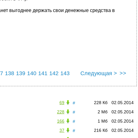
анет выгоднее держать свои денежные средства в
7
138
139
140
141
142
143
Следующая >
>>
7
148
69
228 Кб
02.05.2014
#
228
2 Мб
02.05.2014
#
166
1 Мб
02.05.2014
#
37
216 Кб
02.05.2014
#