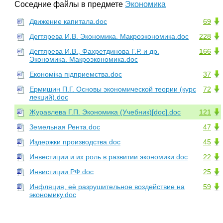
Соседние файлы в предмете
Экономика
Движение капитала.doc
69
Дегтярева И.В. Экономика. Макроэкономика.doc
228
Дегтярева И.В., Фахретдинова Г.Р. и др.
166
Экономика. Макроэкономика.doc
Економіка підприемства.doc
37
Ермишин П.Г. Основы экономической теории (курс
72
лекций).doc
Журавлева Г.П. Экономика (Учебник)[doc].doc
121
Земельная Рента.doc
47
Издержки производства.doc
45
Инвестиции и их роль в развитии экономики.doc
22
Инвистиции РФ.doc
25
Инфляция, её разрушительное воздействие на
59
экономику.doc