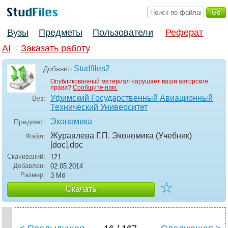
Вузы
Предметы
Пользователи
Реферат
AI
Заказать работу
Studfiles2
Добавил:
Опубликованный материал нарушает ваши авторские
права?
Сообщите нам.
Уфимский Государственный Авиационный
Вуз:
Технический Университет
Экономика
Предмет:
Журавлева Г.П. Экономика (Учебник)
Файл:
[doc]
.doc
Скачиваний:
121
Добавлен:
02.05.2014
Размер:
3 Мб
☆
Скачать