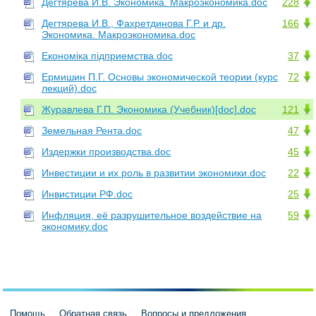
Дегтярева И.В. Экономика. Макроэкономика.doc
228
Дегтярева И.В., Фахретдинова Г.Р. и др.
166
Экономика. Макроэкономика.doc
Економіка підприемства.doc
37
Ермишин П.Г. Основы экономической теории (курс
72
лекций).doc
Журавлева Г.П. Экономика (Учебник)[doc].doc
121
Земельная Рента.doc
47
Издержки производства.doc
45
Инвестиции и их роль в развитии экономики.doc
22
Инвистиции РФ.doc
25
Инфляция, её разрушительное воздействие на
59
экономику.doc
Помощь
Обратная связь
Вопросы и предложения