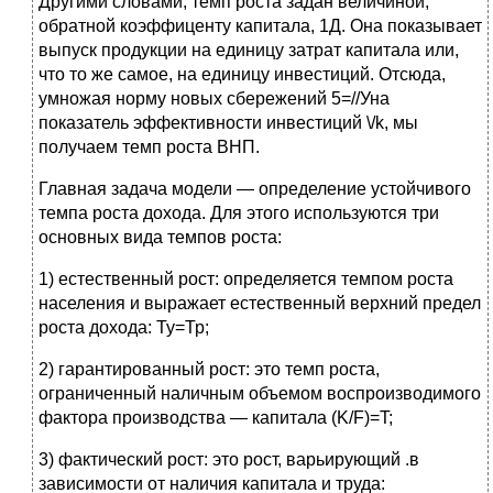
Другими словами, темп роста задан величиной,
обратной коэффиценту капитала, 1Д. Она показывает
выпуск продукции на единицу затрат капитала или,
что то же самое, на единицу инвестиций. Отсюда,
умножая норму новых сбережений 5=//Уна
показатель эффективности инвестиций \/k, мы
получаем темп роста ВНП.
Главная задача модели — определение устойчивого
темпа роста дохода. Для этого используются три
основных вида темпов роста:
1) естественный рост: определяется темпом роста
населения и выражает естественный верхний предел
роста дохода: Ту=Тр;
2) гарантированный рост: это темп роста,
ограниченный наличным объемом воспроизводимого
фактора производства — капитала (K/F)=T;
3) фактический рост: это рост, варьирующий .в
зависимости от наличия капитала и труда: