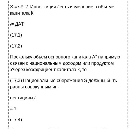
S = sY. 2. Инвестиции / есть изменение в объеме
капитала К:
/= ДАТ.
(17.1)
(17.2)
Поскольку объем основного капитала А" напрямую
связан с национальным доходом или продуктом
Учерез коэффициент капитала k, то
(17.3) Национальные сбережения S должны быть
равны совокупным ин-
вестициям /:
= 1.
(17.4)