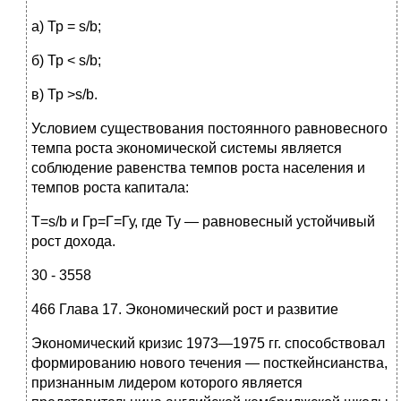
а) Тр = s/b;
б) Тр < s/b;
в) Тр >s/b.
Условием существования постоянного равновесного
темпа роста экономической системы является
соблюдение равенства темпов роста населения и
темпов роста капитала:
T=s/b и Гр=Г=Гу, где Ту — равновесный устойчивый
рост дохода.
30 - 3558
466 Глава 17. Экономический рост и развитие
Экономический кризис 1973—1975 гг. способствовал
формированию нового течения — посткейнсианства,
признанным лидером которого является