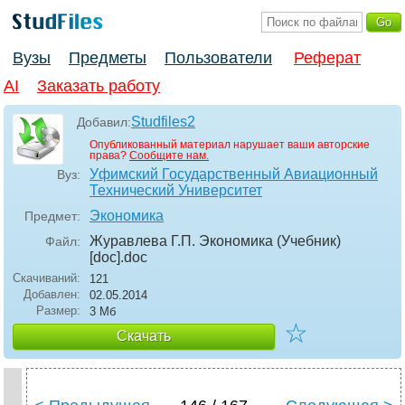
Вузы
Предметы
Пользователи
Реферат
AI
Заказать работу
Studfiles2
Добавил:
Опубликованный материал нарушает ваши авторские
права?
Сообщите нам.
Уфимский Государственный Авиационный
Вуз:
Технический Университет
Экономика
Предмет:
Журавлева Г.П. Экономика (Учебник)
Файл:
[doc]
.doc
Скачиваний:
121
Добавлен:
02.05.2014
Размер:
3 Мб
☆
Скачать