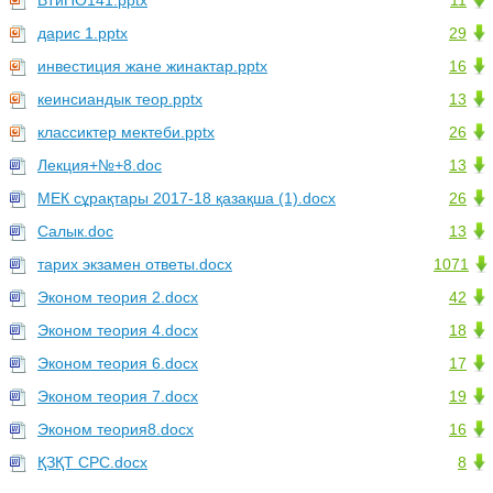
ВТиПО141.pptx
11
дарис 1.pptx
29
инвестиция жане жинактар.pptx
16
кеинсиандык теор.pptx
13
классиктер мектеби.pptx
26
Лекция+№+8.doc
13
МЕК сұрақтары 2017-18 қазақша (1).docx
26
Салык.doc
13
тарих экзамен ответы.docx
1071
Эконом теория 2.docx
42
Эконом теория 4.docx
18
Эконом теория 6.docx
17
Эконом теория 7.docx
19
Эконом теория8.docx
16
ҚЗҚТ СРС.docx
8