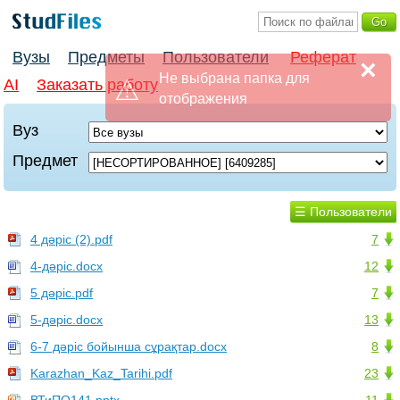
Вузы
Предметы
Пользователи
Реферат
AI
Заказать работу
Вуз
Предмет
☰ Пользователи
4 дәріс (2).pdf
7
4-дәріс.docx
12
5 дәріс.pdf
7
5-дәріс.docx
13
6-7 дәріс бойынша сұрақтар.docx
8
Karazhan_Kaz_Tarihi.pdf
23