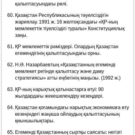
қалыптасуындағы рөлі.
Қазақстан Республикасының тәуелсіздігін
жариялау. 1991 ж. 16 желтоқсандағы «ҚР-ның
мемлекеттік тіуелсіздігі туралы» Конституциялық
заңы.
ҚР мемлекеттік рәміздері. Олардың Қазақстан
егемендігінің қалыптасуындағы орны.
Н.Ә. Назарбаевтың «Қазақстанның егеменді
мемлекет ретінде қалыптасу және даму
стратегиясы» атты еңбегінің маңызы. (1992 ж.)
ҚР-ның нарықтық қатынастарға өтуі: 90
жылдардағы жекешелендіру кезеңдері.
Қазақстан қоғамындағы нарықтық экономикаға өту
кезеңіндегі жаңаша ойлаудың қалыптасуының
қиыншылықтары.
Егеменді Қазақстанның сыртқы саясаты: негізгі