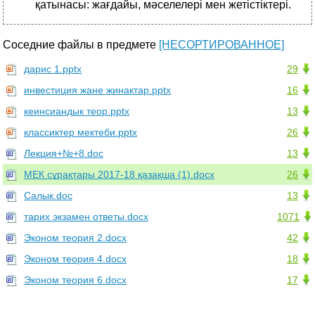
қатынасы: жағдайы, мәселелері мен жетістіктері.
Соседние файлы в предмете
[НЕСОРТИРОВАННОЕ]
дарис 1.pptx
29
инвестиция жане жинактар.pptx
16
кеинсиандык теор.pptx
13
классиктер мектеби.pptx
26
Лекция+№+8.doc
13
МЕК сұрақтары 2017-18 қазақша (1).docx
26
Салык.doc
13
тарих экзамен ответы.docx
1071
Эконом теория 2.docx
42
Эконом теория 4.docx
18
Эконом теория 6.docx
17