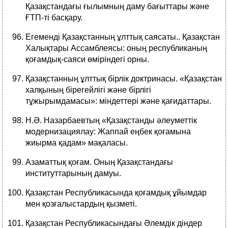
Қазақстандағы ғылымның даму бағыттары және
ҒТП-ті басқару.
Егеменді Қазақстанның ұлттық саясаты.. Қазақстан
Халықтары Ассамблеясы: оның республиканың
қоғамдық-саяси өміріндегі орны.
Қазақстанның ұлттық бірлік доктринасы. «Қазақстан
халқының бірегейлігі және бірлігі
тұжырымдамасы»: міндеттері және қағидаттары.
Н.Ә. Назарбаевтың «Қазақстанды әлеуметтік
модернизациялау: Жаппай еңбек қоғамына
жиырма қадам» мақаласы.
Азаматтық қоғам. Оның Қазақстандағы
институттарының дамуы.
Қазақстан Республикасында қоғамдық ұйымдар
мен қозғалыстардың қызметі.
Қазақстан Республикасындағы Әлемдік діндер