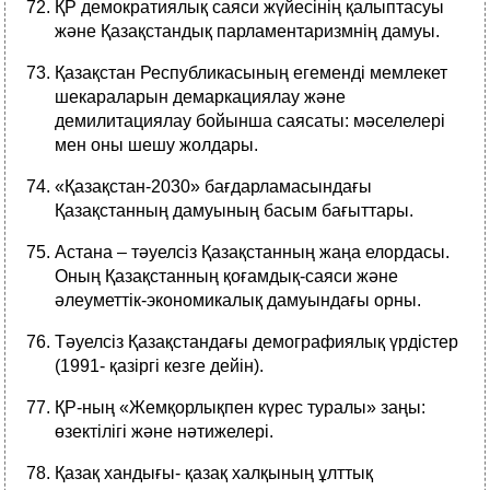
ҚР демократиялық саяси жүйесінің қалыптасуы
және Қазақстандық парламентаризмнің дамуы.
Қазақстан Республикасының егеменді мемлекет
шекараларын демаркациялау және
демилитациялау бойынша саясаты: мәселелері
мен оны шешу жолдары.
«Қазақстан-2030» бағдарламасындағы
Қазақстанның дамуының басым бағыттары.
Астана – тәуелсіз Қазақстанның жаңа елордасы.
Оның Қазақстанның қоғамдық-саяси және
әлеуметтік-экономикалық дамуындағы орны.
Тәуелсіз Қазақстандағы демографиялық үрдістер
(1991- қазіргі кезге дейін).
ҚР-ның «Жемқорлықпен күрес туралы» заңы:
өзектілігі және нәтижелері.
Қазақ хандығы- қазақ халқының ұлттық