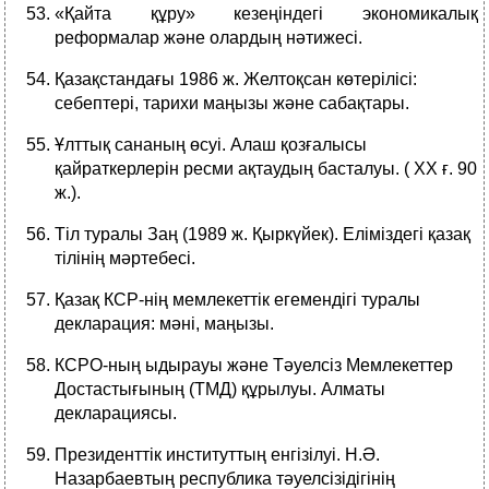
«Қайта құру» кезеңіндегі экономикалық
реформалар және олардың нәтижесі.
Қазақстандағы 1986 ж. Желтоқсан көтерілісі:
себептері, тарихи маңызы және сабақтары.
Ұлттық сананың өсуі. Алаш қозғалысы
қайраткерлерін ресми ақтаудың басталуы. ( XX ғ. 90
ж.).
Тіл туралы Заң (1989 ж. Қыркүйек). Еліміздегі қазақ
тілінің мәртебесі.
Қазақ КСР-нің мемлекеттік егемендігі туралы
декларация: мәні, маңызы.
КСРО-ның ыдырауы және Тәуелсіз Мемлекеттер
Достастығының (ТМД) құрылуы. Алматы
декларациясы.
Президенттік институттың енгізілуі. Н.Ә.
Назарбаевтың республика тәуелсізідігінің