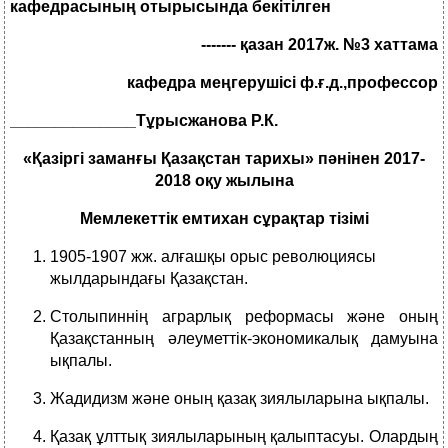
кафедрасының отырысында бекітілген
------- қазан 201
7
ж. №3 хаттама
кафедра меңгерушісі ф.ғ.д.,профессор
______________Тұрысжанова Р.К
.
«Қазіргі заманғы Қазақстан тарихы» пәнінен 2017-
2018 оқу жылына
Мемлекеттік емтихан сұрақтар тізімі
1905-1907 жж. алғашқы орыс революциясы
жылдарындағы Қазақстан.
Столыпиннің аграрлық реформасы және оның
Қазақстанның әлеуметтік-экономикалық дамуына
ықпалы.
Жадидизм және оның қазақ зиялыларына ықпалы.
Қазақ ұлттық зиялыларының қалыптасуы. Олардың