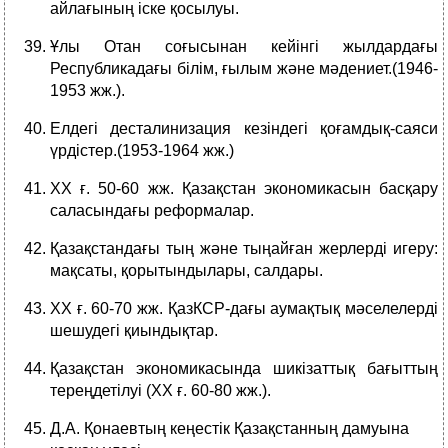
айлағының іске қосылуы.
Ұлы Отан соғысынан кейінгі жылдардағы
Республикадағы білім, ғылым және мәдениет.(1946-
1953 жж.).
Елдегі десталинизация кезіндегі қоғамдық-саяси
үрдістер.(1953-1964 жж.)
ХХ ғ. 50-60 жж. Қазақстан экономикасын басқару
саласындағы реформалар.
Қазақстандағы тың және тыңайған жерлерді игеру:
мақсаты, қорытындылары, салдары.
ХХ ғ. 60-70 жж. ҚазКСР-дағы аумақтық мәселелерді
шешудегі қиындықтар.
Қазақстан экономикасында шикізаттық бағыттың
тереңдетілуі (ХХ ғ. 60-80 жж.).
Д.А. Қонаевтың кеңестік Қазақстанның дамуына