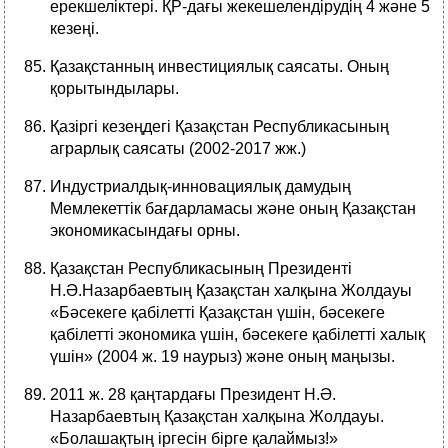
ерекшеліктері. ҚР-дағы жекешелендірудің 4 және 5
кезеңі.
Қазақстанның инвестициялық саясаты. Оның
қорытындылары.
Қазіргі кезеңдегі Қазақстан Республикасының
аграрлық саясаты (2002-2017 жж.)
Индустриалдық-инновациялық дамудың
Мемлекеттік бағдарламасы және оның Қазақстан
экономикасындағы орны.
Қазақстан Республикасының Президенті
Н.Ә.Назарбаевтың Қазақстан халқына Жолдауы
«Бәсекеге қабiлеттi Қазақстан үшiн, бәсекеге
қабiлеттi экономика үшiн, бәсекеге қабiлеттi халық
үшiн» (2004 ж. 19 наурыз) және оның маңызы.
2011 ж. 28 қаңтардағы Президент Н.Ә.
Назарбаевтың Қазақстан халқына Жолдауы.
«Болашақтың іргесін бірге қалаймыз!»