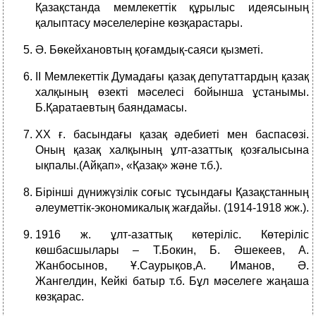
Қазақстанда мемлекеттік құрылыс идеясының
қалыптасу мәселелеріне көзқарастары.
Ә. Бөкейхановтың қоғамдық-саяси қызметі.
II Мемлекеттік Думадағы қазақ депутаттардың қазақ
халқының өзекті мәселесі бойынша ұстанымы.
Б.Қаратаевтың баяндамасы.
ХХ ғ. басындағы қазақ әдебиеті мен баспасөзі.
Оның қазақ халқының ұлт-азаттық қозғалысына
ықпалы.(Айқап», «Қазақ» және т.б.).
Бірінші дүнижүзілік соғыс тұсындағы Қазақстанның
әлеуметтік-экономикалық жағдайы. (1914-1918 жж.).
1916 ж. ұлт-азаттық көтеріліс. Көтеріліс
көшбасшылары – Т.Бокин, Б. Әшекеев, А.
Жанбосынов, Ұ.Саурықов,А. Иманов, Ә.
Жангелдин, Кейкі батыр т.б. Бұл мәселеге жаңаша
көзқарас.