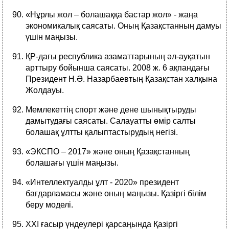
«Нұрлы жол – болашаққа бастар жол» - жаңа
экономикалық саясаты. Оның Қазақстанның дамуы
үшін маңызы.
ҚР-дағы республика азаматтарының әл-ауқатын
арттыру бойынша саясаты. 2008 ж. 6 ақпандағы
Президент Н.Ә. Назарбаевтың Қазақстан халқына
Жолдауы.
Мемлекеттің спорт және дене шынықтыруды
дамытудағы саясаты. Салауатты өмір салты
болашақ ұлтты қалыптастырудың негізі.
«ЭКСПО – 2017» және оның Қазақстанның
болашағы үшін маңызы.
«Интеллектуалды ұлт - 2020» президент
бағдарламасы және оның маңызы. Қазіргі білім
беру моделі.
ХХІ ғасыр үндеулері қарсаңында Қазіргі