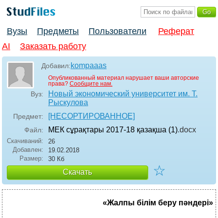
Вузы
Предметы
Пользователи
Реферат
AI
Заказать работу
kompaaas
Добавил:
Опубликованный материал нарушает ваши авторские
права?
Сообщите нам.
Новый экономический университет им. Т.
Вуз:
Рыскулова
[НЕСОРТИРОВАННОЕ]
Предмет:
МЕК сұрақтары 2017-18 қазақша (1)
.docx
Файл:
Скачиваний:
26
Добавлен:
19.02.2018
Размер:
30 Кб
☆
Скачать
«Жалпы білім беру пәндері»