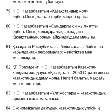
мемлекеттігілігінің бастауы.
Н.Ә. Назарбаевтың «Қазақстандық жол»
еңбегі.Оның жастар тәрбиесіндегі орны.
Н.Ә.Назарбаевтың «Сындарлы он жыл» атты
еңбегі. Оның халықаралық сахнадағы
Қазақстанның орнын айқындаудағы маңызы.
Қазақстан Республикасы: білім саласы бойынша
қабылданған реформалар: жетістіктер мен
қиындықтар.
ҚР Президенті Н.Ә. Назарбаевтың Қазақстан
халқына жолдауы: «Қазақстан – 2050 Стратегиясы»
қазақстандық даму жолы. Негізгі бағыты, мақсаты
мен міндеттері.
Н.Ә. Назарбаевтың «Ұлт жоспары – қазақстандық
арманға жол» мақаласы.
Экономикалық дамудың қазақстандық үлгісінің