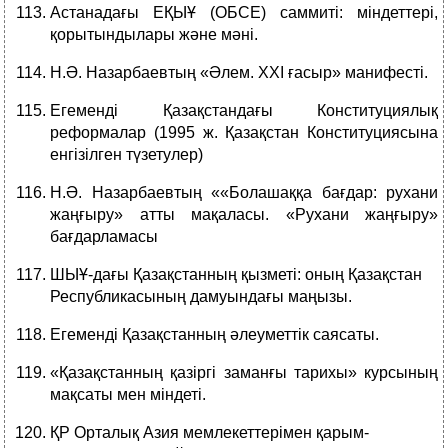
Астанадағы ЕҚЫҰ (ОБСЕ) саммиті: міндеттері,
қорытындылары және мәні.
Н.Ә. Назарбаевтың «Әлем. XХI ғасыр» манифесті.
Егеменді Қазақстандағы Конституциялық
реформалар (1995 ж. Қазақстан Конституциясына
енгізілген түзетулер)
Н.Ә. Назарбаевтың ««Болашаққа бағдар: рухани
жаңғыру» атты мақаласы. «Рухани жаңғыру»
бағдарламасы
ШЫҰ-дағы Қазақстанның қызметі: оның Қазақстан
Республикасының дамуындағы маңызы.
Егеменді Қазақстанның әлеуметтік саясаты.
«Қазақстанның қазіргі заманғы тарихы» курсының
мақсаты мен міндеті.
ҚР Орталық Азия мемлекеттерімен қарым-