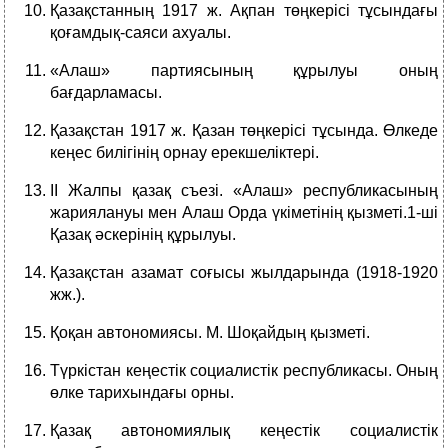
Қазақстанның 1917 ж. Ақпан төңкерісі тұсындағы
қоғамдық-саяси ахуалы.
«Алаш» партиясының құрылуы оның
бағдарламасы.
Қазақстан 1917 ж. Қазан төңкерісі тұсында. Өлкеде
кеңес билігінің орнау ерекшеліктері.
II Жалпы қазақ съезі. «Алаш» республикасының
жариялануы мен Алаш Орда үкіметінің қызметі.1-ші
Қазақ әскерінің құрылуы.
Қазақстан азамат соғысы жылдарында (1918-1920
жж.).
Қоқан автономиясы. М. Шоқайдың қызметі.
Түркістан кеңестік социалистік республикасы. Оның
өлке тарихындағы орны.
Қазақ автономиялық кеңестік социалистік