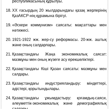
республикасының құрылуы.
ХХ ғасырдың 20 жылдарындағы қазақ жерлерінің
ҚазАКСР-нің құрамына бірігуі.
«Әскери коммунизм» саясаты: мақсаттары мен
нәтижесі.
1921-1922 жж. жер-су реформасы. 20-жж. аштық
және оның салдарлары.
Қазақстандағы Жаңа экономикалық саясат:
мазмұны мен оның жүзеге асу ерекшеліктері.
Қазақстандағы Кіші Қазан саясаты: мазмұны мен
салдары.
Қазақстандағы индустрияландыру: міндеттері,
әдістері, қорытындылары.
Қазақстандағы ұжымдастыру: қоғамдық-саяси,
әлеуметтік-экономикалық және демографиялық
салдары.