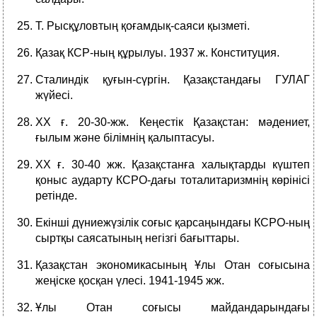
Т. Рысқұловтың қоғамдық-саяси қызметі.
Қазақ КСР-ның құрылуы. 1937 ж. Конституция.
Сталиндік қуғын-сүргін. Қазақстандағы ГУЛАГ
жүйесі.
ХХ ғ. 20-30-жж. Кеңестік Қазақстан: мәдениет,
ғылым және білімнің қалыптасуы.
ХХ ғ. 30-40 жж. Қазақстанға халықтарды күштеп
қоныс аударту КСРО-дағы тоталитаризмнің көрінісі
ретінде.
Екінші дүниежүзілік соғыс қарсаңындағы КСРО-ның
сыртқы саясатының негізгі бағыттары.
Қазақстан экономикасының Ұлы Отан соғысына
жеңіске қосқан үлесі. 1941-1945 жж.
Ұлы Отан соғысы майдандарындағы