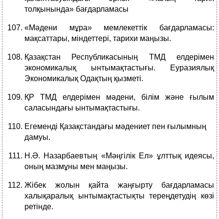
толқынында» бағдарламасы
«Мәдени мұра» мемлекеттік бағдарламасы:
мақсаттары, міндеттері, тарихи маңызы.
Қазақстан Республикасының ТМД елдерімен
экономикалық ынтымақтастығы. Еуразиялық
Экономикалық Одақтың қызметі.
ҚР ТМД елдерімен мәдени, білім және ғылым
саласындағы ынтымақтастығы.
Егеменді Қазақстандағы мәдениет пен ғылымның
дамуы.
Н.Ә. Назарбаевтың «Мәңгілік Ел» ұлттық идеясы,
оның мазмұны мен маңызы.
Жібек жолын қайта жаңғырту бағдарламасы
халықаралық ынтымақтастықты тереңдетудің көзі
ретінде.