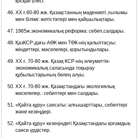
қосқан үлесі.
ХХ ғ.60-80 жж. Қазақстанның мәдениеті ,ғылымы
мен білімі: жетістіктері мен қайшылықтары.
1965ж.экономикалық реформа: себеп,салдары.
ҚазКСР-дағы АӨК мен ТӨК-нің қалыптасуы:
міндеттері, мәселелері, қорытындылары.
ХХ ғ. 70-80 жж. Қазақ КСР-нің әлеуметтік-
экономикалық саласында тоқырау
құбылыстарының белең алуы.
ХХ ғ. 70-80 жж. Қазақстандағы экологиялық
мәселелер.: себептері мен салдары.
«Қайта құру» саясаты: алғышарттары, себептері
және кезеңдері.
«Қайта құру» кезеңіндегі Қазақстандағы қоғамдық-
саяси үрдістер.