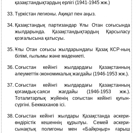
қазақстандықтардың ерлігі (1941-1945 жж.)
Түркістан легионы. Ақиқат пен аңыз.
Қазақстандық партизандар Ұлы Отан соғысында
жылдарында. Қазақстандықтардың Қарсыласу
қозғалысына қатысуы.
Ұлы Отан соғысы жылдарындағы Қазақ КСР-ның
білімі, ғылымы және мәдениеті.
Соғыстан кейінгі жылдардағы Қазақстанның
әлеуметтік-экономикалық жағдайы (1946-1953 жж.).
Соғыстан кейінгі жылдардағы Қазақстанның
қоғамдық-саяси жағдайы (1946-1953 жж.).
Тоталитарлық жүйенің соғыстан кейінгі қуғын-
сүргіні. Бекмаханов ісі.
Соғыстан кейінгі жылдары Қазақстанда әскери-
өндірістік кешеннің құрылуы. Семей әскери-
сынақтық полигоны мен «Байқоңыр» ғарыш