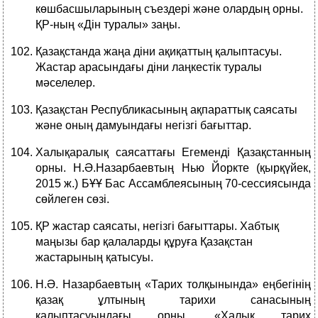
көшбасшыларының съездері және олардың орны.
ҚР-ның «Дін туралы» заңы.
Қазақстанда жаңа діни ақиқаттың қалыптасуы.
Жастар арасындағы діни лаңкестік туралы
мәселелер.
Қазақстан Республикасының ақпараттық саясаты
және оның дамуындағы негізгі бағыттар.
Халықаралық саясаттағы Егеменді Қазақстанның
орны. Н.Ә.Назарбаевтың Нью Йоркте (қырқүйек,
2015 ж.) БҰҰ Бас Ассамблеясының 70-сессиясында
сөйлеген сөзі.
ҚР жастар саясаты, негізгі бағыттары. Хабтық
маңызы бар қалаларды құруға Қазақстан
жастарының қатысуы.
Н.Ә. Назарбаевтың «Тарих толқынында» еңбегінің
қазақ ұлтының тарихи санасының
қалыптасуындағы орны. «Халық тарих