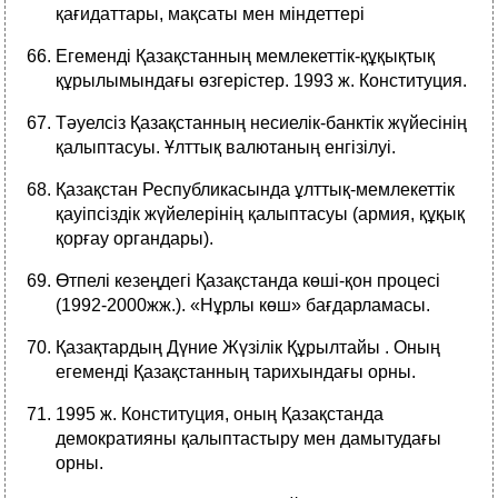
қағидаттары, мақсаты мен міндеттері
Егеменді Қазақстанның мемлекеттік-құқықтық
құрылымындағы өзгерістер. 1993 ж. Конституция.
Тәуелсіз Қазақстанның несиелік-банктік жүйесінің
қалыптасуы. Ұлттық валютаның енгізілуі.
Қазақстан Республикасында ұлттық-мемлекеттік
қауіпсіздік жүйелерінің қалыптасуы (армия, құқық
қорғау органдары).
Өтпелі кезеңдегі Қазақстанда көші-қон процесі
(1992-2000жж.). «Нұрлы көш» бағдарламасы.
Қазақтардың Дүние Жүзілік Құрылтайы . Оның
егеменді Қазақстанның тарихындағы орны.
1995 ж. Конституция, оның Қазақстанда
демократияны қалыптастыру мен дамытудағы
орны.