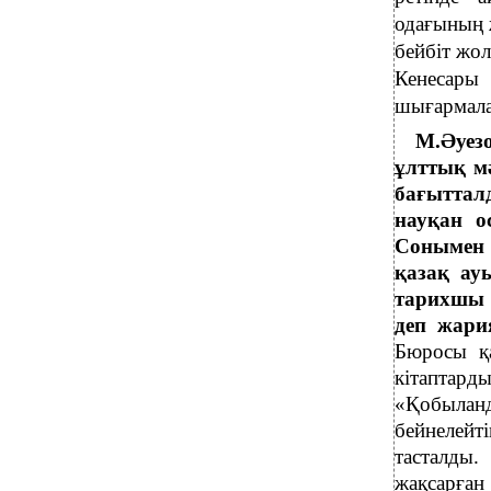
одағының 
бейбіт жо
Кенесар
шығармал
М.Әуез
ұлттық м
бағыттал
науқан о
Сонымен 
қазақ ауы
тарихшы 
деп жар
Бюросы қа
кітапта
«Қобыланд
бейнелейт
тасталды.
жақсарған