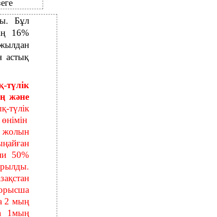
еге
ды. Бұл
нің 16%
 жылдан
н астық
-түлік
ң және
қ-түлік
 өнімін
 жолын
ыңайған
ғни 50%
ұрылды.
зақстан
орысша
а 2 мың
на 1мың