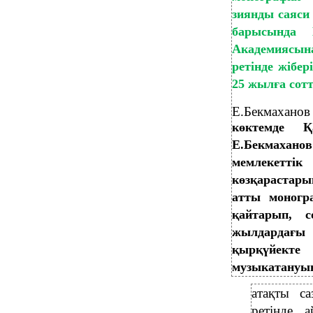
зиянды саяси
барысында 
Академиясына
ретінде жібе
25 жылға сот
Е.Бекмаханов 
көктемде Қ
Е.Бекмаханов
мемлекеттік
көзқарастар
атты моногр
қайтарып, 
жылдардағы
қырқүйект
музыкатануын
атақты с
ретінде 