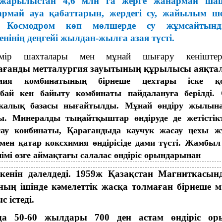
жарылыстан 4,6 млн га жерге жанармай ша
рмай ауа қабаттарын, жердегі су, жайылым шө
. Космодром көп мөлшерде су жұмсайтынд
нінің деңгейі жылдан-жылға азая түсті.
мір шахталары мен мұнай шығару кеніштер
ағанды метталургия зауытының құрылысы аяқта
мия комбинатының бірнеше цехтары іске қо
бай кен байыту комбинаты пайдалануға берілді. 
икалық базасы нығайтылды. Мұнай өндіру жылын
ы. Минералды тыңайтқыштар өндіруде де жетістік
тау коибинаты, Қарағандыда каучук жасау цехы 
мен қатар коксхимия өндірісіде дами түсті. Жамбыл
імі өзге аймақтағы салалас өндіріс орындарынан
кенін дәлелдеді. 1959ж Қазақстан Магниткасынд
ның ішінде кәмелеттік жасқа толмаған бірнеше 
 істеді.
нда 50-60 жылдары 700 ден астам өндіріс ор