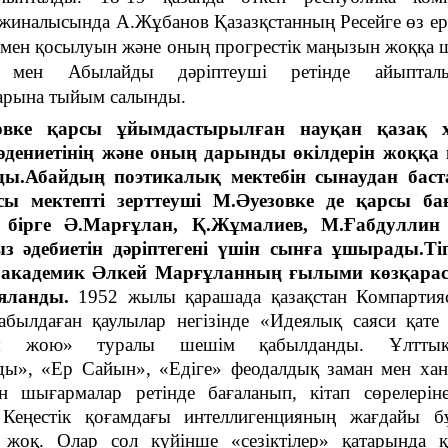
жиналысында А.Жұбанов Қазазқстанның Ресейге өз ер
лмен қосылуын және оның прогрестік маңызын жоққа
ы мен Абылайды дәріптеуші ретінде айыптал
арына тыйым салынды.
овке қарсы ұйымдастырылған науқан қазақ 
әдениетінің және оның дарынды өкілдерін жоққа
ды.Абайдың поэтикалық мектебін сынаудан баст
сы мектепті зерттеуші М.Әуезовке де қарсы ба
бірге Ә.Марғұлан, Қ.Жұмалиев, М.Ғабдуллин 
з әдебиетін дәріптегені үшін сынға ұшырады.Тіп
академик Әлкей Марғұланның ғылыми көзқара
ияланды.
1952 жылы қарашада қазақстан Компарти
былдаған қаулылар негізінде «Идеялық саяси қате 
рды жою» туралы шешім қабылданды. Ұлттық
ы», «Ер Сайын», «Едіге» феодалдық заман мен хан
ін шығармалар ретінде бағаланып, кітап сөрелері
 Кеңестік қоғамдағы интеллигенцияның жағдайы 
 жоқ. Олар сол күйінше «сезіктілер» қатарында қ