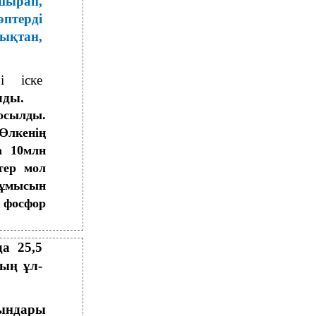
шырап,
птерді
ықтан,
і іске
лды.
сылды.
Өлкенің
а 10млн
тер мол
жұмысын
 фосфор
а 25,5
мың ұл-
ындары