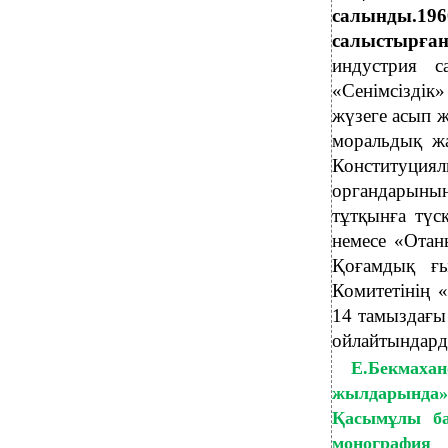
салынды.196
салыстырға
индустрия с
«Сенімсіздік
жүзеге асып ж
моральдық жа
Конституци
органдарының
тұтқынға түс
немесе «Отан
Қоғамдық ғ
Комитетінің 
14 тамыздағы 
ойлайтындард
Е.Бекмахан
жылдарында
Қасымұлы бас
монография