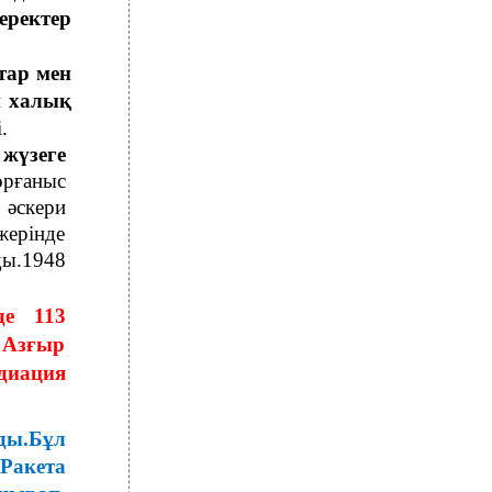
еректер
тар мен
н халық
.
жүзеге
орғаныс
 әскери
ерінде
ды.1948
де 113
 Азғыр
диация
ды.Бұл
Ракета