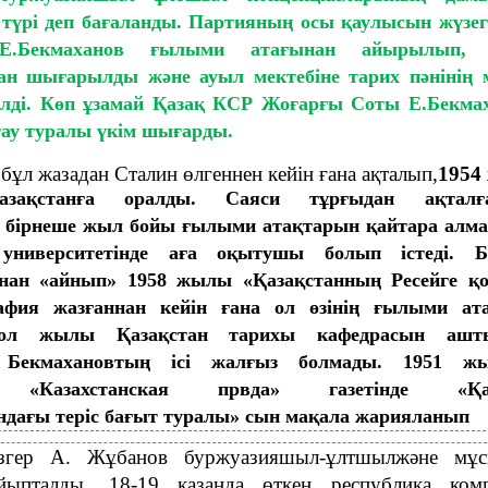
 түрі деп бағаланды. Партияның осы қаулысын жүзег
Е.Бекмаханов ғылыми атағынан айырылып,
н шығарылды және ауыл мектебіне тарих пәнінің м
рілді. Көп ұзамай Қазақ КСР Жоғарғы Соты Е.Бекма
тау туралы үкім шығарды.
бұл жазадан Сталин өлгеннен кейін ғана ақталып,
1954
азақстанға оралды. Саяси тұрғыдан ақталға
 бірнеше жыл бойы ғылыми атақтарын қайтара алма
 университетінде аға оқытушы болып істеді. 
ынан «айнып» 1958 жылы «Қазақстанның Ресейге қ
афия жазғаннан кейін ғана ол өзінің ғылыми ат
сол жылы Қазақстан тарихы кафедрасын ашт
 Бекмахановтың ісі жалғыз болмады. 1951 ж
е «Казахстанская првда» газетінде «Қаз
дағы теріс бағыт туралы» сын мақала жарияланып
азгер А. Жұбанов буржуазияшыл-ұлтшылжәне мұ
айыпталды. 18-19 қазанда өткен республика комп