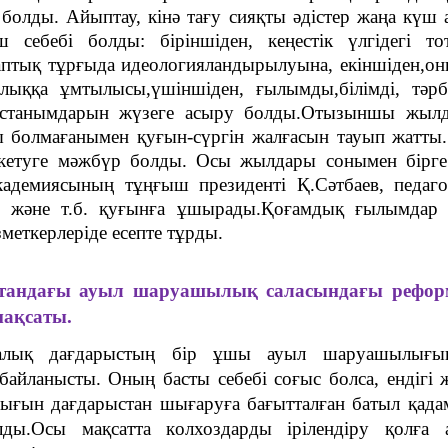
 болды. Айыптау, кінә тағу сияқты әдістер жаңа күш
ш себебі болды: біріншіден, кеңестік үлгідегі то
аптық тұрғыда идеологияландырылуына, екіншіден,он
ыққа ұмтылысы,үшіншіден, ғылымды,білімді, тәрб
ұстанымдарын жүзеге асыру болды.Отызыншы жылд
сы болмағанымен
қуғын-сүргін
жалғасын тауып жатты
кетуге мәжбүр болды. Осы жылдары сонымен бірге
адемиясының тұңғыш президенті Қ.Сәтбаев,
педаго
в және т.б. қуғынға ұшырады.Қоғамдық ғылымдар 
меткерлеріде есепте тұрды.
стандағы ауыл шаруашылық саласындағы рефо
мақсаты.
алық дағдарыстың бір ұшы ауыл шаруашылығы
байланысты. Оның басты себебі соғыс болса, ендігі 
ғын дағдарыстан шығаруға бағытталған батыл қада
лды.Осы мақсатта колхоздарды ірілендіру қолға 