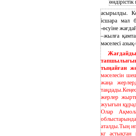
өндірісті
асырылды. К
ісшара мал 
-өсуіне жағд
–жылға қамта
мәселесі азық
Жағдайдың
тапшылығын 
тыңайған ж
мәселесін шеш
жаңа жерлер
таңдады.Кеңе
жерлер жырты
жуығын құра
Олар
Ақмол
облыстарын
аталды.Тың и
кг астықтан