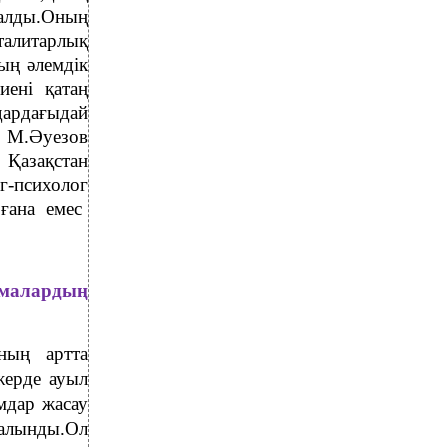
 алды.Оның
талитарлық
ың әлемдік
иені қатаң
ардағыдай
. М.Әуезов
 Қазақстан
г-психолог
ғана емес
рмалардың
ның артта
жерде ауыл
мдар жасау
алынды.Ол