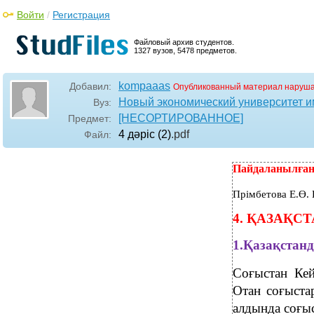
Войти
/
Регистрация
Файловый архив студентов.
1327 вузов, 5478 предметов.
kompaaas
Добавил:
Опубликованный материал наруша
Новый экономический университет им
Вуз:
[НЕСОРТИРОВАННОЕ]
Предмет:
4 дәріс (2)
.pdf
Файл:
Пайдаланылған 
Прімбетова Е.Ө. 
4. ҚАЗАҚСТ
1.Қазақстанд
Соғыстан Кей
Отан соғыста
алдында соғыс