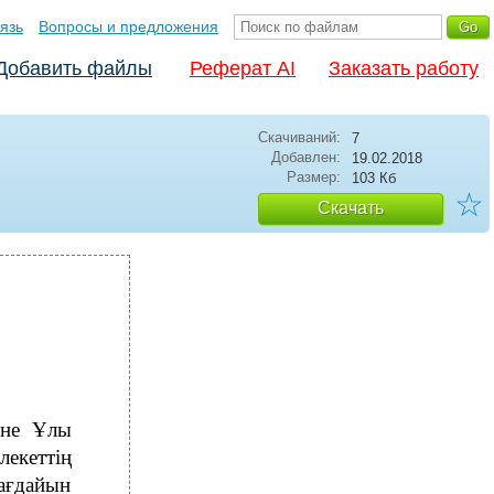
язь
Вопросы и предложения
Добавить файлы
Реферат AI
Заказать работу
Скачиваний:
7
Добавлен:
19.02.2018
Размер:
103 Кб
☆
Скачать
әне Ұлы
екеттің
жағдайын