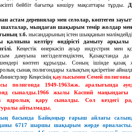
кәсіпті бейбіт бағытқа көшіру мақсаттары тұрды.
Д
ан астам деревнялар мен селолар, көптеген зауыт
 шахталар, мыңдаған шақырым темір жолдар ме
ының т.б.
нысандарының істен шыққанын мәлімдейді
ы қалпына келтіру өндірісті дамыту арқылы 
лгілі.
Кеңестік өнеркәсіп ауыр индустрия мен қ
асым дамуына негізделгендіктен, Қазақстанда да
ешендері көптеп құрылды. Соның ішінде қазақ ж
дролық сынақ полигондары халықтың қасіретіне айнал
инистрлер Кеңесінің
қаулысымен Семей полигоны
сы полигонда 1949-1963жж. аралығында әуе
ряд сыналды.1966 жылы Каспий маңындағы
а ядролық қару сыналды. Сол кездегі ра
туралы айтылмады.
дың басында Байқоңыр ғарыш айлағы салын
даны 6717 шаршы шақырым жерде орналасты.