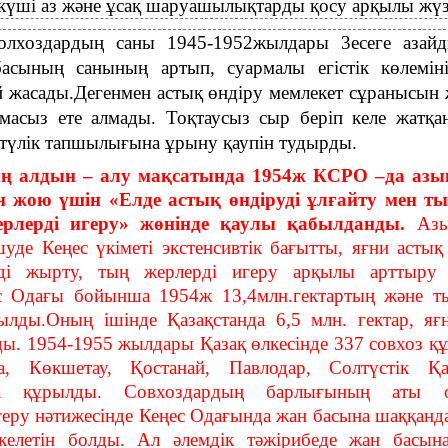
к күші аз және ұсақ шаруашылықтарды қосу арқылы жүз
олхоздардың саны 1945-1952жылдары 3есеге азай
басының санының артып, суармалы егістік көлемі
ай жасады.Дегенмен астық өндіру мемлекет сұранысын
масыз ете алмады. Тоқтаусыз сыр беріп келе жатқа
-түлік тапшылығына ұрыну қаупін тудырды.
 алдын – алу мақсатында 1954ж КСРО –да азық
жою үшін «Елде астық өндіруді ұлғайту мен ты
ерлерді игеру» жөнінде қаулы қабылданды.
Азы
уде Кеңес үкіметі экстенсивтік бағытты, яғни астық
ді жырту, тың жерлерді игеру арқылы арттыру
с Одағы бойынша 1954ж 13,4млн.гектартың және т
лды.Оның ішінде Қазақстанда 6,5 млн. гектар, я
ды.
1954-1955
жылдары Қазақ өлкесінде 337 совхоз қ
а, Көкшетау, Қостанай, Павлодар, Солтүстік Қа
да құрылды. Совхоздардың барлығының аты 
геру нәтижесінде Кеңес Одағында жан басына шаққанд
 келетін болды. Ал әлемдік тәжірибеде жан басы