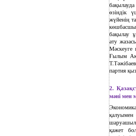
бақылауда
өзіндік ү
жүйенің т
көшбасшыл
бақылау 
ату жаза
Мәскеуге 
Ғылым Ак
Т.Тәжібае
партия қыз
2. Қазақ
мәні мен 
Экономик
қалуымен 
шаруашылы
қажет бо