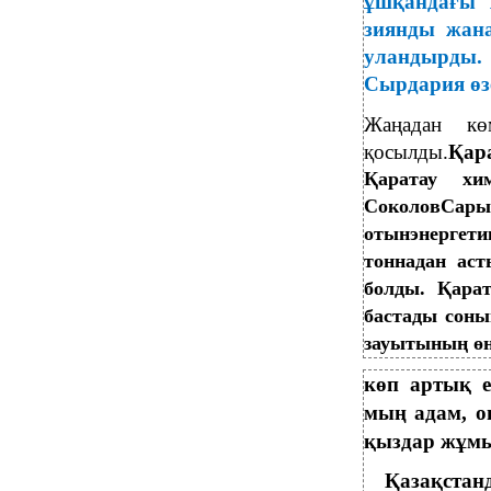
ұшқандағы 
зиянды жана
уландырды
Сырдария өзе
Жаңадан кө
қосылды.
Қар
Қаратау хи
СоколовСары
отынэнергет
тоннадан аст
болды. Қара
бастады соны
зауытының өн
көп артық е
мың адам, о
қыздар жұмыс
Қазақста