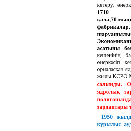
көтеру, өнер
1710
қала,70 мыңн
фабрикалар,
шаруашылығ
Экономикан
асатыны бе
кешенінің б
өнеркәсіп к
орналасқан я
жылы КСРО М
салынды. О
ядролық за
полигонынд
зардаптары 
1950 жыл
құрылыс ау