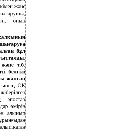
кімен және
 шығарушы,
ып, оның
халқының
 шығаруға
алған бұл
ғытталды.
және т.б.
ті белгілі
сы жалған
ясының ОК
жіберілген
 эпостар
дар өмірін
нен алынып
бұрынғыдан
алып,қатаң