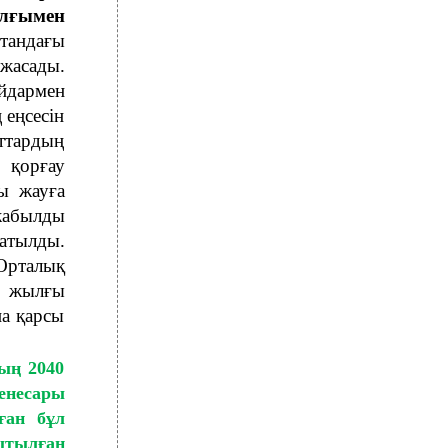
ылғымен
стандағы
жасады.
айдармен
 еңсесін
ттардың
қорғау
ы жауға
жабылды
атылды.
рталық
6 жылғы
на қарсы
ың 2040
несары
ған бұл
тылған