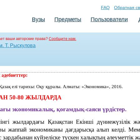
FAQ
Обратная св
Вузы
Предметы
Пользователи
ет ваши авторские права?
Сообщите нам.
. Т. Рыскулова
әдебиеттер:
Қазақ елі тарихы: Оқу құралы. Алматы: «Экономика», 2016.
АН 50-80 ЖЫЛДАРДА
ағы экономикалық, қоғамдық-саяси үрдістер.
інгі жылдардағы Қазақстан Екінші дүниежүзілік ж
ры жаппай экономиканы дағдарысқа алып келді. Мемл
 зардабынан күйзеліске түскен халықтың әлеуметтік 