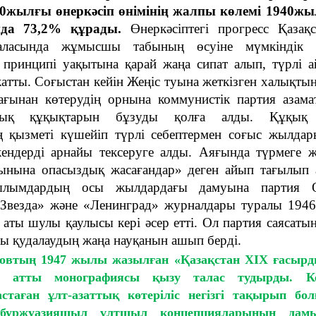
0жылғы өнеркәсіп өнімінің жалпы көлемі 1940ж
нда 73,2% құрады.
Өнеркәсіптегі прогресс Қазақ
аласында жұмысшы табының өсуіне мүмкіндік 
» принципі уақытына қарай жаңа сипат алып, түрлі 
атты. Соғыстан кейін Жеңіс туына жеткізген халықтың
ғынан көтерудің орнына коммунистік партия азама
ялық құқықтарын бұзуды қолға алды. Құқық 
 қызметі күшейіп түрлі себептермен соғыс жылдар
кендерді арнайы тексеруге алды. Аяғында түрмеге 
ынына опасыздық жасағандар» деген айып тағылып 
ылымдардың осы жылдардағы дамуына партия О
«Звезда» және «Ленинград» журналдары туралы 194
аты шулы қаулысы кері әсер етті. Ол партия саясаты
ы қудалаудың жаңа науқанын ашып берді.
овтың 1947 жылы жазылған «Қазақстан XIX ғасырд
» атты монографиясы қызу талас тудырды. Ке
таған ұлт-азаттық көтеріліс негізгі тақырып бол
 буржуазияшыл ұлтшыл концепцияларының дамы