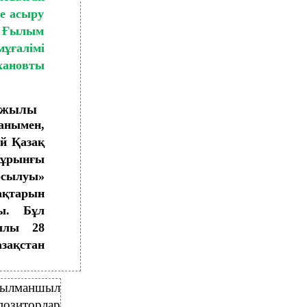
е асыру
 Ғылым
ұғалімі
хановты
 жылы
нымен,
й Қазақ
Бұрынғы
осылуы»
ақтарын
ы. Бұл
ылы 28
ақстан
сылманшыл
озиторлар