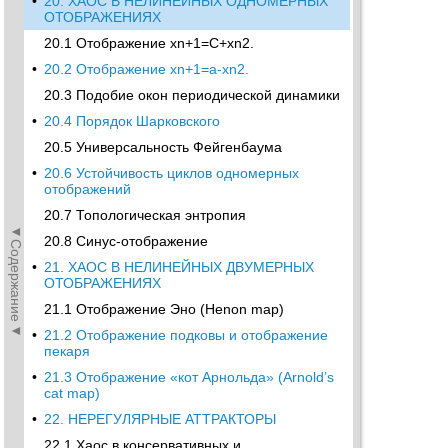
•
20. ХАОС В НЕЛИНЕЙНЫХ ОДНОМЕРНЫХ
ОТОБРАЖЕНИЯХ
20.1 Отображение xn+1=С+xn2.
•
20.2 Отображение xn+1=а-xn2.
20.3 Подобие окон периодической динамики
•
20.4 Порядок Шарковского
20.5 Универсальность Фейгенбаума
•
20.6 Устойчивость циклов одномерных
отображений
20.7 Топологическая энтропия
◄Содержание◄
20.8 Синус-отображение
•
21. ХАОС В НЕЛИНЕЙНЫХ ДВУМЕРНЫХ
ОТОБРАЖЕНИЯХ
21.1 Отображение Эно (Henon map)
•
21.2 Отображение подковы и отображение
пекаря
•
21.3 Отображение «кот Арнольда» (Arnold’s
cat map)
•
22. НЕРЕГУЛЯРНЫЕ АТТРАКТОРЫ
22.1 Хаос в консервативных и