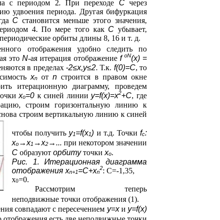
ла с периодом 2
.
При переходе
С
через
цию удвоения периода. Другая бифуркация
огда
С
становится меньше этого значения,
периодом 4. По мере того как
С
убывает,
ериодические орбиты длины 8, 16 и т. д.
енного отображения удобно следить по
oN
ая это
N
-ая итерация отображение
f
(x) =
еняются в пределах
-2≤x,y≤2
. Т.к.
f(0)=C
, то
исимость
x
от
n
строится в правом окне
n
оить итерационную диаграмму, проведем
2
точки
x
=0
к синей линии
y=f(x)=x
+С
, где
o
ацию, строим горизонтальную линию к
 снова строим вертикальную линию к синей
чтобы получить
y
=f(x
)
и т.д. Точки
f
:
1
1
c
x
→x
→x
→...
при некотором значении
o
1
2
С
образуют
орбиту
точки
x
.
o
Рис. 1. Итерационная диаграмма
2
отображения x
=С+x
:
С=-1,35,
n+1
n
х
=0.
0
Рассмотрим теперь
неподвижные точки отображения (1).
ния совпадают с пересечением
y=x
и
y=f(x)
го отображения есть две неподвижные точки