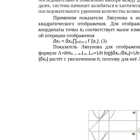
далее, система начинает колебаться в хаотиче
последовательного удвоения количества возм
Применим показатели Ляпунова к ис
квадратического отображения. Для отобр
координаты точки
x
соответствует малое из
o
ой итерации отображения
δx
= δx
∏
f '(x
)
. (3)
n
o
i=0,n-1
i
Показатель Ляпунова для отображен
формуле Λ
=lim
L
, L
=
1
/n log|δx
/δx
|=
1
/
n → ∞
n
n
n
o
|δx
|
растёт с увеличением
n
, поэтому для неё 
n