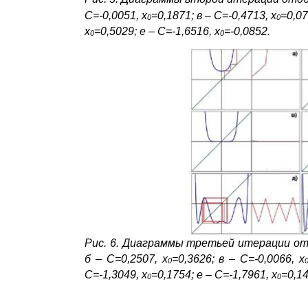
С=-0,0051, х
=0,1871; в – С=-0,4713, х
=0,07
0
0
х
=0,5029; е – С=-1,6516, х
=-0,0852.
0
0
Рис. 6. Диаграммы третьей итерации отоб
б – С=0,2507, х
=0,3626; в – С=-0,0066, х
0
С=-1,3049, х
=0,1754; е – С=-1,7961, х
=0,1
0
0