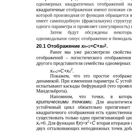
одномерных квадратичных отображений 
квадратичные
отображения имеют похожие сво
которой производная от функции обращается в
имеет самоподобную (фрактальную) структур
одного параметра и проявляет сингулярность) н
Затем будут обсуждены некотор
одномодальное синус отображение и бимодаль
20.1 Отображение
x
=
С
+
x
2
.
n
+1
n
Ранее мы уже рассмотрели свойства
отображений – логистического отображени
другого представителя семейства одномерных
2
x
=С+x
.
n+1
n
Покажем, что это простое отображе
динамикой. При изменения параметра
C
устой
испытывают каскады бифуркаций (что проявля
Мандельброта).
Напомним, что точки, в котор
критическими точками
. Для аналитичес
устойчивый цикл обязательно притягивает
квадратичного отображения есть единственна
существовать только один притягивающий цик
2
x
=
0. Для функции
f
(
x
)=
x
+
С
вторая итерация
c
двух отталкивающих неподвижных точек доб