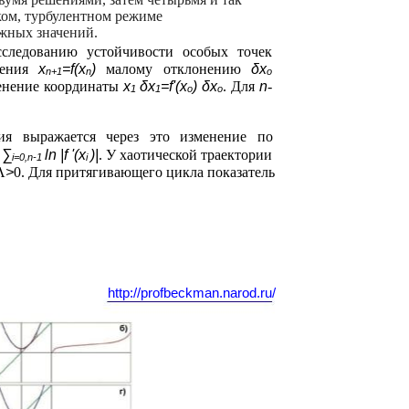
ском, турбулентном режиме
ожных значений.
следованию устойчивости особых точек
ажения
x
=f(x
)
малому отклонению
δx
n+1
n
o
менение координаты
x
δx
=f'(x
) δx
. Для
n
-
1
1
o
o
ия выражается через это изменение по
n
∑
ln |f '(x
)|
. У хаотической траектории
i=0,n-1
i
Λ
>
0. Для притягивающего цикла показатель
http://profbeckman.narod.ru/