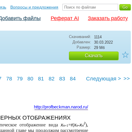
язь
Вопросы и предложения
Добавить файлы
Реферат AI
Заказать работу
Скачиваний:
1114
Добавлен:
30.03.2022
Размер:
29 Мб
☆
Скачать
7
78
79
80
81
82
83
84
Следующая >
>>
7
http://profbeckman.narod.ru/
ОМЕРНЫХ ОТОБРАЖЕНИЯХ
2
тическое отображение вида
x
=
r
(
x
-
x
),
n
+1
n
n
 данной главе мы продолжим рассмотрение