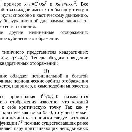
2
2
на примере
x
=С+x
и
x
=
a
-
x
. Все
n+1
n
n
+1
n
йства (каждое имеет хотя бы одну точку, в
 нуль; способно к хаотическому движению,
у бифуркационной диаграммы, зависит от
о есть и отличия.
ые другие нелинейные отображения:
ное кубическое отображение.
 типичного представителя квадратичных
2
я
x
=
r(x
-
x
). Теперь обсудим поведение
n
+1
n
n
 квадратичных отображений:
(1)
ние обладает нетривиальной и богатой
чивые периодические орбиты отображения
ется, например, в самоподобии множества
(1)
ых производная
f
(x
)=
0 называются
c
кого отображения известно, что каждый
 к себе критическую точку. Так как у
я критическая точка
x
=
0, то у него может
c
л и начинать его поиски следует из точки
(2)
 функции
f
помимо существовавших ранее
авляет пару притягивающих неподвижных