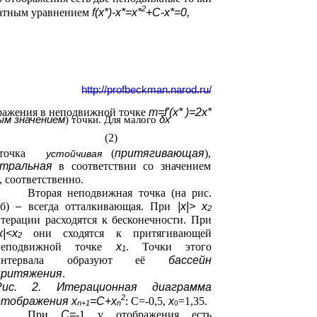
2
ратным уравнением
f(x*)-x*=x*
+С-x*=0,
http://profbeckman.narod.ru/
ражения в неподвижной точке
m=f'(x* )=2x*
ым значением
δx
) точки. Для малого
(2)
точка
(
притягивающая
),
устойчивая
йтральная
в соответствии со значением
, соответственно.
Вторая неподвижная точка (на рис.
2б)
–
всегда отталкивающая. При
|x|> x
2
терации расходятся к бесконечности. При
x|<x
они сходятся к притягивающей
2
неподвижной точке
x
. Точки этого
1
интервала образуют её
бассейн
притяжения
.
Рис. 2. Итерационная диаграмма
2
отображения x
=С+x
:
С=-0,5,
х
=1,35.
n+1
n
0
При
C=
-1 у отображения есть