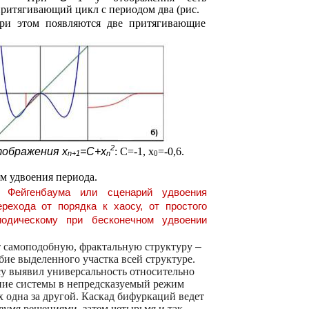
ритягивающий цикл с периодом два (рис.
ри этом появляются две притягивающие
2
тображения x
=С+x
:
С=-1,
х
=-0,6.
n+1
n
0
ём удвоения периода.
ть Фейгенбаума или сценарий удвоения
рехода от порядка к хаосу, от простого
иодическому при бесконечном удвоении
т самоподобную, фрактальную структуру
–
бие выделенного участка всей структуре.
су выявил универсальность относительно
ение системы в непредсказуемый режим
 одна за другой. Каскад бифуркаций ведет
вумя решениями, затем четырьмя и так