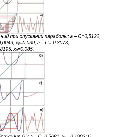
ний при опускании параболы: а – С=0,5122,
0,0049, х
=0,039; г – С=-0,3073,
0
,8195, х
=0,085.
0
жения (1): а – С=0,5681, х
=-0,1902; б -