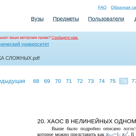
FAQ
Обратная св
Вузы
Предметы
Пользователи
шает ваши авторские права?
Сообщите нам.
нический университет
КА СЛОЖНЫХ
.pdf
едыдущая
68
69
70
71
72
73
74
75
76
7
85
86
8
20. ХАОС В НЕЛИНЕЙНЫХ ОДН
Выше было подробно описано л
огис
2
которое можно представить как
x
=1-
x
. В
n
+1
n