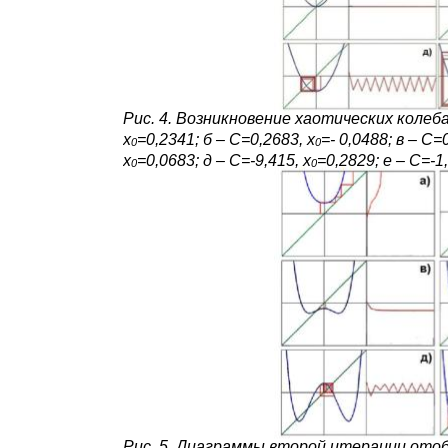
Рис. 4. Возникновение хаотических колеба
х
=0,2341; б – С=0,2683, х
=- 0,0488; в – С=
0
0
х
=0,0683; д – С=-9,415, х
=0,2829; е – С=-1
0
0
Рис. 5. Диаграммы второй итерации отобра