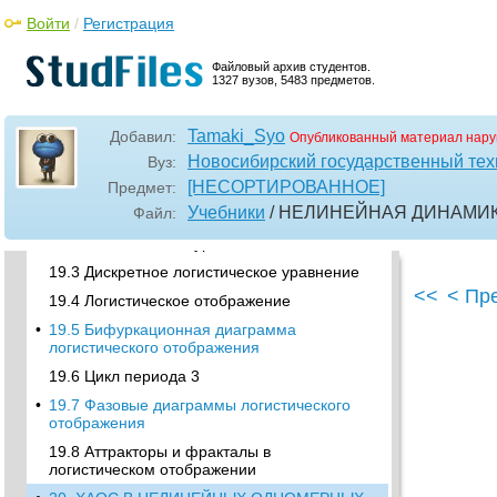
•
18.3 Отображение Бернулли
Войти
/
Регистрация
•
18.4 Треугольное отображение
18.5 Отображение «тент»
Файловый архив студентов.
1327 вузов, 5483 предметов.
•
18.6 Канторов репеллер
18.7 Детерминированная диффузия
Tamaki_Syo
Добавил:
Опубликованный материал нару
•
19. ХАОС В ЛОГИСТИЧЕСКОМ
Новосибирский государственный тех
Вуз:
ОТОБРАЖЕНИИ
[НЕСОРТИРОВАННОЕ]
Предмет:
19.1 Переход к хаосу через удвоение
Учебники
/ НЕЛИНЕЙНАЯ ДИНАМИ
Файл:
периода
19.2 Логистическое уравнение
19.3 Дискретное логистическое уравнение
<<
< Пр
19.4 Логистическое отображение
•
19.5 Бифуркационная диаграмма
логистического отображения
19.6 Цикл периода 3
•
19.7 Фазовые диаграммы логистического
отображения
19.8 Аттракторы и фракталы в
логистическом отображении