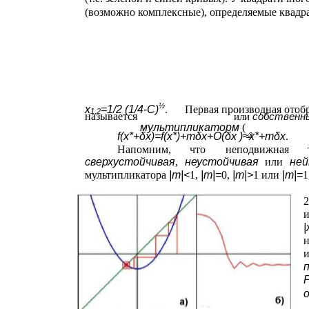
(возможно комплексные), определяемые квад
½
x
=1/2 (1/4-С)
.
Первая производная отоб
1,2
называется
собственн
или
мультипликаторм
(
f(x*+δx)=f(x*)+mδx+O(δx )≈x*+mδx
.
2
Напомним,
что
неподвижная
сверхустойчивая
,
неустойчивая
или
не
мультипликатора
|m|<
1,
|m|=
0,
|m|>
1 или
|m|=
1
и
|