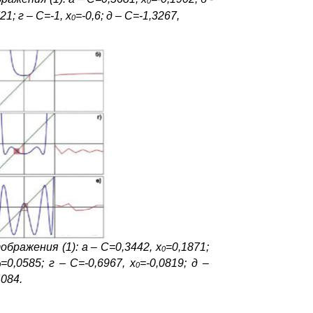
0
21; г – С=-1, х
=-0,6; д – С=-1,3267,
0
ражения (1): а – С=0,3442, х
=0,1871;
0
=0,0585; г – С=-0,6967, х
=-0,0819; д –
0
0
4084.