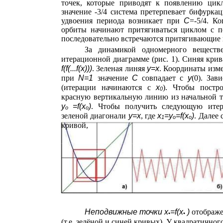
точек, которые приводят к появлению цик
значение -3/4 система претерпевает бифурка
удвоения периода возникает при
С
=-5/4. К
орбиты начинают притягиваться циклом с 
последовательно встречаются притягивающие п
За динамикой одномерного веществ
итерационной диаграмме (рис. 1). Синяя крив
f(f(...f(x)))
. Зеленая линяя
y=x
. Координаты изм
при
N=1
значение
C
совпадает с
y
(0). Зав
(итерации начинаются с
x
). Чтобы постр
0
красную вертикальную линию из начальной 
y
=f(x
)
. Чтобы получить следующую итер
o
o
зеленой диагонали
y=x
, где
x
=y
=f(x
)
. Далее
1
o
o
кривой,
Неподвижные точки x
=f(x
)
отображе
•
•
(т.е. зелёной и синей кривых). У квадратично