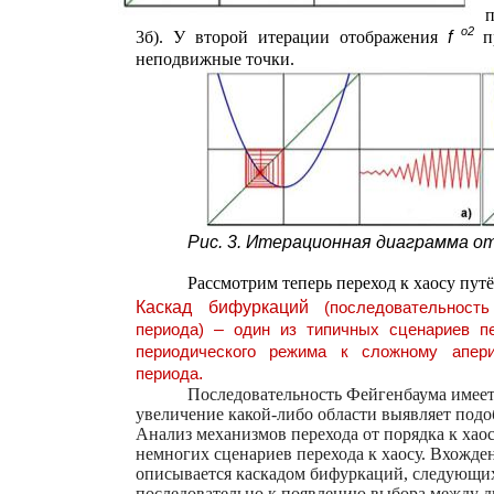
п
o2
3б). У второй итерации отображения
f
п
неподвижные точки.
Рис. 3. Итерационная диаграмма о
Рассмотрим теперь переход к хаосу пут
Каскад бифуркаций
(последовательнос
периода)
–
один из типичных сценариев пе
периодического режима к сложному апер
периода
.
Последовательность Фейгенбаума имее
увеличение какой-либо области выявляет подо
Анализ механизмов перехода от порядка к хао
немногих сценариев перехода к хаосу. Вхожд
описывается каскадом бифуркаций, следующих
последовательно к появлению выбора между д