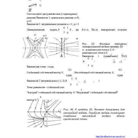
xdy
y
(
1)
dt
x
y
(
dt
Система имеет два равновесных (стационарных)
х
решения Равновесие 1: тривиальное решение
=0;
0
у
=0
0
х
у
Равновесие 2: нетривиальное решение
=-1;
=-3
0
0
0
1
Х
Х
Х
х
х
Линеаризованная
модель
,
где
=
-
.
После
линеаризации
получим
0
3
0
у
0
х
1
0
А
х
у
3
0
0
Рис.
33.
Фазовые
портреты
линеаризованной модели примеру 23:
а
–
равновесная точка 1; б
–
равновесная точка 2.
Равновесие
1
(тривиальное)
(0,0)
0
1
,
А
3;
3
1
2
3
0
Равновесная точка - седло,
0,5
0,5
.
V
V
Стабильный собственный вектор
. Нестабильный собственный вектор
1
2
0,866
0,866
3
0
А
1
Равновесие 2 (нетривиальное) (-1,-3)
,
3,
1
2
0
1
Точка равновесия - стабильный узел.
1
0
V
"Быстрый" стабильный собственный вектор
"Медленный" стабильный собственный
1
0
1
V
вектор
2
.
Рис. 34. К пределу 23. Фазовая диаграмма для
нелинейной модели. Линейная модель поглощает
поведение нелинейной модели вблизи
критической точки.
http://profbeckman.narod.ru/