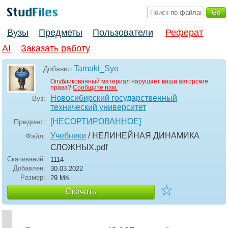
Вузы
Предметы
Пользователи
Реферат
AI
Заказать работу
Tamaki_Syo
Добавил:
Опубликованный материал нарушает ваши авторские
права?
Сообщите нам.
Новосибирский государственный
Вуз:
технический университет
[НЕСОРТИРОВАННОЕ]
Предмет:
Учебники
/ НЕЛИНЕЙНАЯ ДИНАМИКА
Файл:
СЛОЖНЫХ
.pdf
Скачиваний:
1114
Добавлен:
30.03.2022
Размер:
29 Мб
☆
Скачать