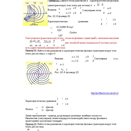
Пример 21.
Найти точки равновесия и
характеристические фазовые
0
x
.
x
траектории вокруг этих точек для системы
x
x
0
I
I
x
0
x
x x
0
0
Решение.
Сингулярная точка
x
x x
0
x
0
II
II
x
0
0
Рис. 31. К примеру 21
.
I
2
1 0
Характеристическое
уравнение
II
2
1 0
0,5
i
0,866
Фокус
1,2
0,62
Седло
1,2
1,62
Сингулярная (равновесная) точка
- точка на фазовых траекторий с неточным наклоном
x
0
0
dx dx
/
dt
f
(
x
,
x
)
Для линейной время инвариантной системы начало
dx
x
0
x
0
dx
dt
/
есть единственной равновесной точки
.
Пример 22
. Найти точки равновесия и характеристические фазовые траектории вокруг этих
x x signx
0
точек для системы
I
x x
1 0
x
0
Решение.
Сингулярная
точка
x x
1 0
x
0
II
I
x
1
01
x
II
1
02
Рис. 32. К примеру 22.
http://profbeckman.narod.ru/
I
2
1 0
Характеристическое уравнение
II
2
1 0
i
1
Центр
1,2
Полюса
i
1
Центр
1,2
–
Линия переключения
граница, разделяющая различные линейные плоскости.
Равновесная (сингулярная) линия генерируется взаимодействием между фазовыми
траекториями в различных площадях.
Пример 23
. Найти точки равновесия и характеристические фазовые траектории вокруг этих
точек для системы
dx
1)