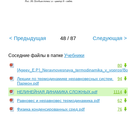
Рис. 36. Особые точки
: а
–
центр; б
–
седло.
< Предыдущая
48 / 87
Следующая >
Соседние файлы в папке
Учебники
80
[Ageev_E.P.]_Neravnovesnaya_termodinamika_v_vopros(Boo
Лекции по термодинамике неравновесных систем.
94
Пармон.pdf
НЕЛИНЕЙНАЯ ДИНАМИКА СЛОЖНЫХ.pdf
1114
Равновес и неравновес термодинамика.pdf
62
Физика конденсированных сред.pdf
76