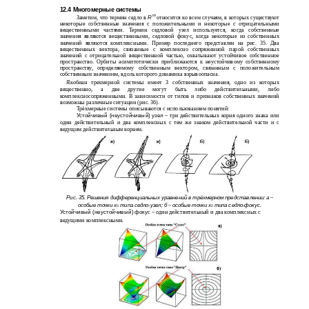
12.4 Многомерные системы
m
Заметим, что термин седло в
R
относится ко всем случаям, в которых существуют
некоторые собственные значения с положительными и некоторые с отрицательными
вещественными частями. Термин седловой узел используется, когда собственные
значения являются вещественными, седловой фокус, когда некоторые из собственных
значений являются комплексными. Пример последнего представлен на рис. 35. Два
вещественных вектора, связанные с комплексно сопряженной парой собственных
значений с отрицательной вещественной частью, охватывают устойчивое собственное
пространство. Орбиты асимптотически приближаются к неустойчивому собственному
пространству, определяемому собственным вектором, связанным с положительным
собственным значением, вдоль которого динамика взрывоопасна.
Якобиан трехмерной системы имеет 3 собственных значения, одно из которых
вещественно, а две другие могут быть либо действительными, либо
комплексносопряженными. В зависимости от типов и признаков собственных значений
возможны различные ситуации (рис. 36).
Трёхмерные системы описываются с использованием понятий:
Устойчивый (неустойчивый) узел
– три действительных корня одного знака или
один действительный и два комплексных с тем же знаком действительной части и с
ведущим действительным корнем.
Рис. 35. Решения дифференциальных уравнений в трёхмерном представлении: а
–
особые точки х
типа седло-узел; б
особые точки х
типа седло-фокус.
–
0
0
Устойчивый (неустойчивый) фоку
с – один действительный и два комплексных с
ведущими комплексными.