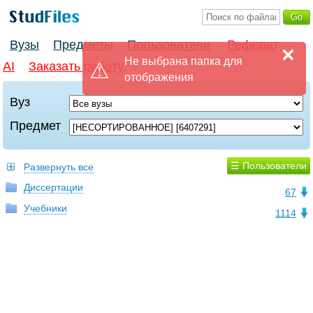
Вузы
Предметы
Пользователи
Реферат
×
Не выбрана папка для
AI
Заказать работу
отображения
Вуз
Предмет
☰ Пользователи
Развернуть все
Диссертации
67
Учебники
1114