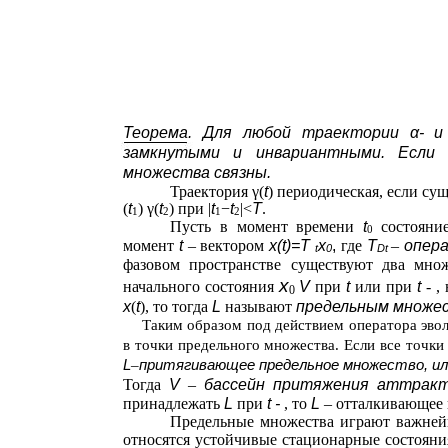
Теорема. Для любой траектории α- и
замкнутыми и инвариантными. Если 
множества связны.
Траектория γ(
t
) периодическая, если су
(
t
) γ(
t
) при |
t
−
t
|<
T
.
1
2
1
2
Пусть в момент времени
t
состояни
0
момент
t
– вектором
x(t)=T
x
,
где
T
–
опер
t
0
Dt
фазовом пространстве существуют два мно
x
начального состояния
V
при
t
или при
t
- 
0
x
(
t
), то тогда
L
называют
предельным множе
Таким образом под действием оператора эвол
в точки предельного множества. Если все точк
L
притягивающее
предельное множество, и
–
Тогда
V
–
бассейн притяжения аттрак
принадлежать
L
при
t
-
, то
L
– отталкивающее
Предельные множества играют важней
относятся устойчивые стационарные состояния