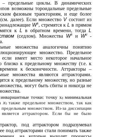
и – предельные циклы. В динамических
 типов возможны тороидальные предельные
еским фазовым траекториям, и еще более
(см. далее). Если множество
V
состоит из
s
 принадлежащие
W
, стремятся к
L
в прямом
емятся к
L
в обратном времени, тогда
L
s
u
еством
(
с
едлом). Множества
W
и
W
-
а.
льные множества аналогичны понятию
олюционирующее множество. Предельное
 если имеет место некоторое начальное
о близко к предельному множеству (т.е. к
времени к бесконечности. Аттракторы –
ные множества являются аттракторами.
ятся к предельному множеству, но разные
множества, могут быть сбиты и никогда не
множества.
инвариантные точки: точку х
минимальная
0
x
ка
также предельное множеством, так как
0
я предельным множеством.
Из-за
диссипации
 является аттрактором. Если бы не было
рактор, под аттрактором подразумевал
ее под аттракторами стали понимать также
ремени, на которые выходят процессы