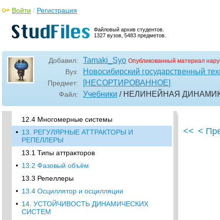
Войти
/
Регистрация
•
11.4 Многопараметрические отображения
11.5 Примеры некоторых важные
Файловый архив студентов.
отображений
1327 вузов, 5483 предметов.
•
12. ОСОБЫЕ ТОЧКИ ФАЗОВЫХ
ПОРТРЕТОВ ДИНАМИЧЕСКИХ СИСТЕМ
Tamaki_Syo
Добавил:
Опубликованный материал нару
12.1 Дифференциальные уравнения и
Новосибирский государственный тех
Вуз:
особые точки
[НЕСОРТИРОВАННОЕ]
Предмет:
•
12.2 Классификация точек равновесия
Учебники
/ НЕЛИНЕЙНАЯ ДИНАМИ
Файл:
•
12.3 Фазовые портреты и особые точки
нелинейных ОДУ
12.4 Многомерные системы
<<
< Пр
•
13. РЕГУЛЯРНЫЕ АТТРАКТОРЫ И
РЕПЕЛЛЕРЫ
13.1 Типы аттракторов
•
13.2 Фазовый объём
13.3 Репеллеры
•
13.4 Осциллятор и осцилляции
•
14. УСТОЙЧИВОСТЬ ДИНАМИЧЕСКИХ
СИСТЕМ