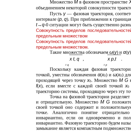
Множество
М
в фазовом пространстве
объединением некоторой совокупности траект
Пусть
γ
— фазовая траектория, соотв
интервале (
p, q
). При приближении к границам
t→q-
0 ситуации могут быть существенно раз
Совокупность пределов последовательност
предельным множеством
Совокупность пределов последовательност
предельным множеством.
Такие множества обозначаем
ω
(
γ
) и
α
(
γ
)
x t
,
q
,
x p
,
t
.
t q
t p
Поскольку каждая фазовая траектори
точкой, уместны обозначения
α
(
x
) и
ω
(
x
) дл
0
0
проходящей через точку
x
. Множество
M G
0
f
(
x
), если вместе с каждой своей точкой
x
траекторию системы, проходящую через эту то
Точка на фазовой траектории разделяет
и отрицательную. Множество
M G
положите
своей точкой оно содержит и положительну
точке. Аналогично понятие отрицательно
инвариантно, если он одновременно и пол
инвариантно. Фазовую траекторию будем назы
замыкание является компактным подмножест