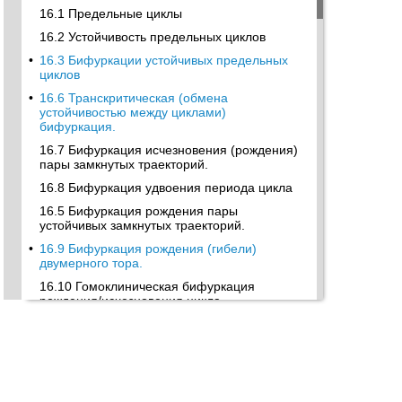
16.1 Предельные циклы
16.2 Устойчивость предельных циклов
•
16.3 Бифуркации устойчивых предельных
циклов
•
16.6 Транскритическая (обмена
устойчивостью между циклами)
бифуркация.
16.7 Бифуркация исчезновения (рождения)
пары замкнутых траекторий.
16.8 Бифуркация удвоения периода цикла
16.5 Бифуркация рождения пары
устойчивых замкнутых траекторий.
•
16.9 Бифуркация рождения (гибели)
двумерного тора.
16.10 Гомоклиническая бифуркация
рождения/исчезновения цикла
•
17. ДИНАМИЧЕСКИЙ ХАОС
17.1 Хаос статистический и динамический
•
17.2 Предсказание статического поведения
системы