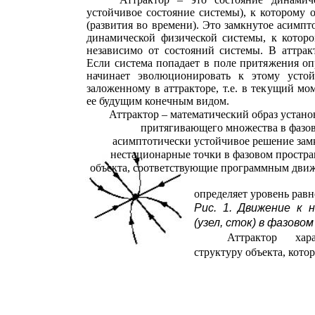
устойчивое состояние системы), к которому 
(развития во времени). Это замкнутое асимп
динамической физической системы, к которо
независимо от состояний системы. В аттрак
Если система попадает в поле притяжения оп
начинает эволюционировать к этому устой
заложенному в аттракторе, т.е. в текущий мо
ее будущим конечным видом.
Аттрактор – математический образ устан
притягивающего множества в фазов
асимптотически устойчивое решение замк
нестационарные точки в фазовом простр
объекта, соответствующие программным дви
определяет уровень равн
Рис. 1. Движение к
(узел, сток) в фазов
Аттрактор хар
структуру объекта, кото