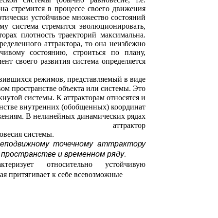
она стремится в процессе своего движения
тотически устойчивое множество состояний
му система стремится эволюционировать,
торах плотность траекторий максимальна.
ределенного аттрактора, то она неизбежно
чивому состоянию, строиться по плану,
мент своего развития система определяется
овившихся режимов, представляемый в виде
ом пространстве объекта или системы. Это
нутой системы. К аттракторам относятся и
анстве внутренних (обобщенных) координат
жениям. В нелинейных динамических рядах
аттрактор
овесия системы.
 неподвижному точечному аттрактору
ом пространстве и временном ряду
.
актеризует относительно устойчивую
рая притягивает к себе всевозможные