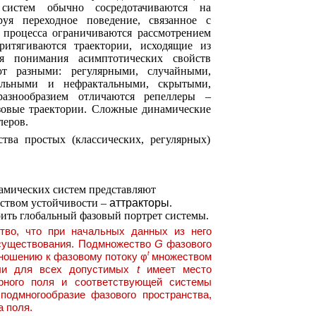
 систем обычно сосредотачиваются на
уя переходное поведение, связанное с
 процесса ограничиваются рассмотрением
ритягиваются траектории, исходящие из
я понимания асимптотических свойств
т разными: регулярными, случайными,
альными и нефрактальными, скрытыми,
азнообразием отличаются репеллеры –
зовые траектории. Сложные динамические
леров.
тва простых (классических, регулярных)
амических систем представляют
йством устойчивости –
аттракторы
.
оить глобальный фазовый портрет системы.
тво, что при начальных данных из него
 существования. Подмножество
G
фазового
t
ношению к фазовому потоку φ
множеством
сли для всех допустимых
t
имеет место
орного поля и соответствующей системы
одмногообразие фазового пространства,
а поля.