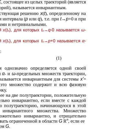
Х
, состоящее из целых траекторий (является
орий), называется инвариантным.
етствующая решению
x
(
t
), определенному на
 интервала (
p
или
q
), т.е. при
t→p
+0 и при
ными и нетривиальными.
ей
x
(
t
), для которых
t
→q-
0 называется
ω
-
n
n
ей
x
(
t
), для которых
t
→p
+0 называется
α
-
n
n
:
(1)
я однозначно определяется одной своей
я
α
- и
ω
-предельных множеств траектории,
называется инвариантным для системы
x'
=
это множество содержит и всю фазовую
0
чку.
 ее на две полутраектории, положительную
льно инвариантно, если вместе с каждой
ю полутраекторию, начинающуюся в этой
 инвариантного множества. Множество
ожительно инвариантно, и отрицательно
n
вать ограниченной в области
G
R
, если ее
вом
G
.