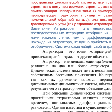
пространства динамической системы, все тра
стремятся к нему при времени, стремящемся к
притягивающая неподвижная точка (к примеру,
–
периодическая траектория (пример
сам
положительной обратной связью), или некото
траекториями внутри (как у странного аттрактор
Замечание. Аттракторы
–
это множества
последовательных итерациях отображения. Р
ними намного легче, чем с дифференциа
нахождения аттрактора, не нужно прибегать 
отображения. Система сама найдёт свой аттр
Аттракторы – это точки, которые де
привлекают, либо отражают другие объекты.
Аттрактор – наименьшая единица (элеме
разложена на два или более аттрактора 
Динамическая система может иметь несколько
собственным бассейном притяжения. Консер
так как их движение является период
диссипативных динамических систем, объемы
результате чего аттрактор имеет объемное фаз
При описании динамической системы
простейшими аттракторами являются непод
временем, описываемых дифференциальн
равновесия. Однако известны и существенно б
Аттрактор – это состояние динамиче