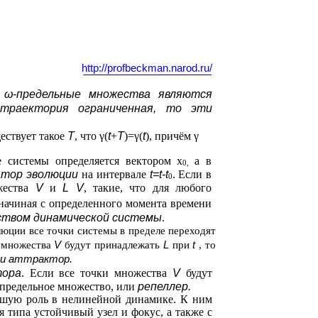
http://profbeckman.narod.ru/
 ω-предельные множества являются
траектория ограниченная, то эти
ществует такое
T
, что γ(
t
+
T
)=γ(
t
), причём γ
е системы определяется вектором x
а в
0,
атор эволюции
на интервале
t=t-t
. Если в
0
жества
V
и
L V
, такие, что для любого
, начиная с определенного момента времени
ством динамической системы
.
юции все точки системы в пределе переходят
V
L
t
и множества
будут принадлежать
при
, то
ли аттрактор.
тора
. Если все точки множества
V
будут
 предельное множество, или
репеллер.
шую роль в нелинейной динамике. К ним
 типа устойчивый узел и фокус, а также с