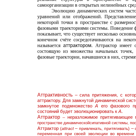
самоорганизации в открытых нелинейных сред
Эволюцию динамических систем част
уравнений или отображений. Представлени
некоторой точки в пространстве с размерно
фазовыми траекториями системы. Поведение ф
показывает, что существует несколько основн
конечном счёте сосредотачиваются на неко
называется
аттрактором
. Аттрактор имеет о
состоящую из множества начальных точек, 
фазовые траектории, начавшиеся в них, стремя
Аттрактивность
– сила притяжения, с кото
аттрактору. Для замкнутой динамической си
замкнутое подмножество
А
его фазового п
состояний будет эволюционировать к
А
.
Аттрактор
–
неразложимое притягивающее м
пространстве динамическойсипативной системы, п
Аттрактор
–
–
(
attract
привлекать, притягивать)
переменная при своей эволюции во времен