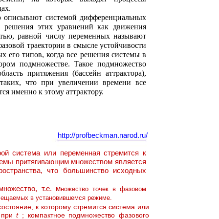
ах.
о описывают системой дифференциальных
е решения этих уравнений как движения
стью, равной числу переменных называют
азовой траектории в смысле устойчивости
ых его типов, когда все решения системы в
тором подмножестве. Такое подмножество
бласть притяжения (бассейн аттрактора),
таких, что при увеличении времени все
тся именно к этому аттрактору.
http://profbeckman.narod.ru/
рой система или переменная стремится к
стемы притягивающим множеством является
ространства, что большинство исходных
ножество, т.е. м
ножество точек в фазовом
осещаемых в установившемся режиме.
состояние, к которому стремится система или
и при
t
; компактное подмножество фазового