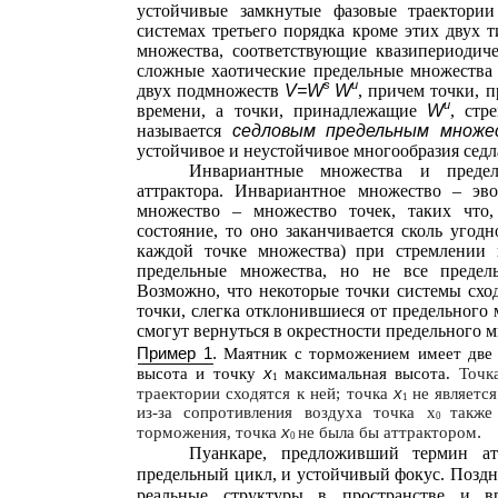
устойчивые замкнутые фазовые траектори
системах третьего порядка кроме этих двух
множества, соответствующие квазипериодич
сложные хаотические предельные множества 
s
u
двух подмножеств
V=W
W
, причем точки,
u
времени, а точки, принадлежащие
W
, стр
называется
седловым предельным множ
устойчивое и неустойчивое многообразия седл
Инвариантные множества и преде
аттрактора. Инвариантное множество – эв
множество – множество точек, таких что,
состояние, то оно заканчивается сколь угодн
каждой точке множества) при стремлении 
предельные множества, но не все предель
Возможно, что некоторые точки системы сход
точки, слегка отклонившиеся от предельного 
смогут вернуться в окрестности предельного 
Пример 1.
Маятник с торможением имеет две 
х
высота и точку
максимальная высота.
Точ
1
х
траектории сходятся к ней; точка
не являетс
1
из-за
сопротивления воздуха точка x
также
0
x
.
торможения, точка
не была бы аттрактором
0
Пуанкаре, предложивший термин атт
предельный цикл, и устойчивый фокус. Поздн
реальные структуры в пространстве и в