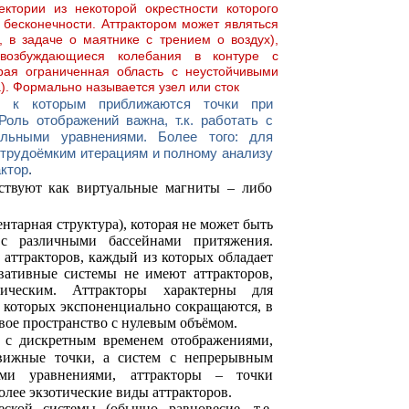
ектории из некоторой окрестности которого
 бесконечности. Аттрактором может являться
 в задаче о маятнике с трением о воздух),
овозбуждающиеся колебания в контуре с
рая ограниченная область с неустойчивыми
а). Формально называется узел или сток
, к которым приближаются точки при
оль отображений важна, т.к. работать с
льными уравнениями. Более того: для
к трудоёмким итерациям и полному анализу
актор
.
йствуют как виртуальные магниты – либо
нтарная структура), которая не может быть
с различными бассейнами притяжения.
 аттракторов, каждый из которых обладает
вативные системы не имеют аттракторов,
ическим. Аттракторы характерны для
 которых экспоненциально сокращаются, в
овое пространство с нулевым объёмом.
 с дискретным временем отображениями,
вижные точки, а систем с непрерывным
ыми уравнениями, аттракторы – точки
олее экзотические виды аттракторов.
ской системы (обычно равновесие, т.е.