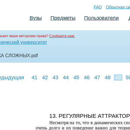
FAQ
Обратная св
Вузы
Предметы
Пользователи
шает ваши авторские права?
Сообщите нам.
нический университет
КА СЛОЖНЫХ
.pdf
едыдущая
41
42
43
44
45
46
47
48
49
5
58
59
60
13. РЕГУЛЯРНЫЕ АТТРАКТО
Несмотря на то, что в динамических си
очень долго и их поведение важно для теори