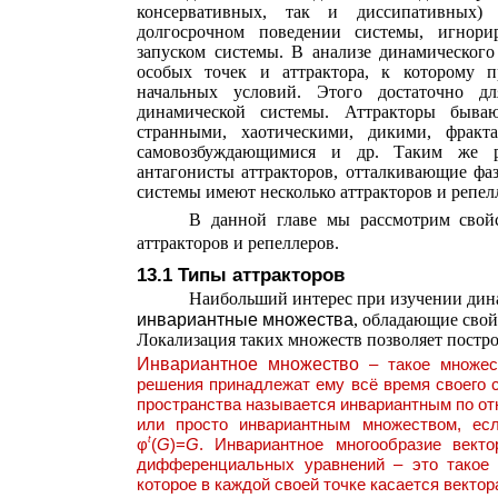
консервативных, так и диссипативных)
долгосрочном поведении системы, игнорир
запуском системы. В анализе динамического
особых точек и аттрактора, к которому п
начальных условий. Этого достаточно дл
динамической системы. Аттракторы бываю
странными, хаотическими, дикими, фракт
самовозбуждающимися и др. Таким же р
антагонисты аттракторов, отталкивающие фа
системы имеют несколько аттракторов и репел
В данной главе мы рассмотрим свойс
аттракторов и репеллеров.
13.1 Типы аттракторов
Наибольший интерес при изучении дин
инвариантные множества
, обладающие сво
Локализация таких множеств позволяет постр
Инвариантное множество
– такое множес
решения принадлежат ему всё время своего
пространства называется инвариантным по от
или просто инвариантным множеством, е
t
φ
(
G
)=
G
. Инвариантное многообразие вект
дифференциальных уравнений – это такое п
которое в каждой своей точке касается вектор