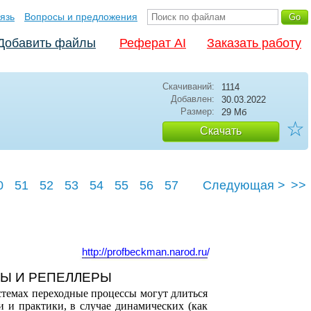
язь
Вопросы и предложения
Добавить файлы
Реферат AI
Заказать работу
Скачиваний:
1114
Добавлен:
30.03.2022
Размер:
29 Мб
☆
Скачать
0
51
52
53
54
55
56
57
Следующая >
>>
61
http://profbeckman.narod.ru/
РЫ И РЕПЕЛЛЕРЫ
стемах переходные процессы могут длиться
и и практики, в случае динамических (как