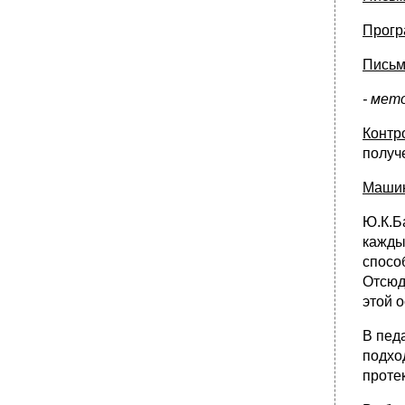
•
Вопрос 36.Технологии социально-
Прогр
педагогической работы с детьми:
диагностика, адаптация, реабилитация,
помощь, обслуживание, защита, поддержка,
Письм
попечительство, консультирование.
- мет
•
Вопрос 37. Коллектив: понятие, сущность,
типы. Основные концепции воспитания
коллектива. Учение Макаренко о
Контр
коллективе. Роль социального педагога в
получ
формировании ученических
коллективов.1888-1939
Машин
•
Вопрос 38.Сущность педагогической
коррекции. Общепедагогические и
Ю.К.Б
социально-педагогические методы
коррекции развития личности и коллектива.
кажды
Коррекция поведения личности и группы.
спосо
•
Вопрос 39. Сущность делового этикета.
Отсюд
Деловой этикет в работе соц. Педагога.
этой 
Организационно-управленческая культура
социального педагога. Основы делового
В пед
педагогического общения и поведения.
подхо
•
Вопрос 40. Педагогика сотрудничества.
Сотрудничество социального педагога с
проте
социальными службами защиты семьи и
детей.