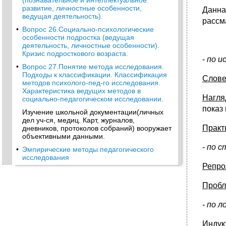
(познавательное и интеллектуальное
развитие, личностные особенности,
Данн
ведущая деятельность).
рассм
•
Вопрос 26.Социально-психологические
особенности подростка (ведущая
деятельность, личностные особенности).
Кризис подросткового возраста.
-
по и
•
Вопрос 27.Понятие метода исследования.
Подходы к классификации. Классификация
Слов
методов психолого-пед-го исследования.
Характеристика ведущих методов в
Нагля
социально-педагогическом исследовании.
показ
Изучение школьной документации(личных
дел уч-ся, медиц. Карт, журналов,
Практ
дневников, протоколов собраний) вооружает
объективными данными.
- по 
•
Эмпирические методы педагогического
исследования
Репро
Теоретические методы педагогического
исследования
Пробл
•
Классификация методов психолого-
педагогических исследований
- по 
•
1. Физиологические и сексуальные
потребности;
Индук