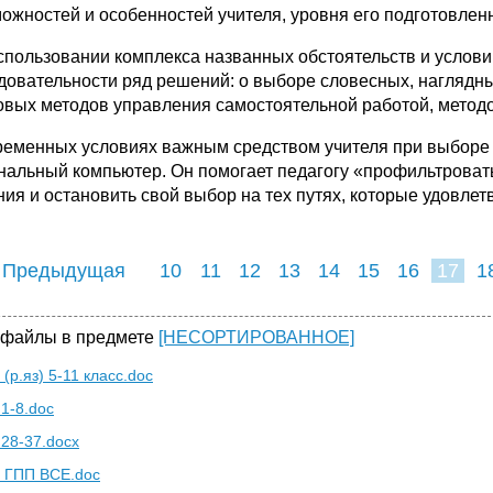
можностей и особенностей учителя, уровня его подготовленн
спользовании комплекса названных обстоятельств и условий
довательности ряд решений: о выборе словесных, наглядны
овых методов управления самостоятельной работой, методо
ременных условиях важным средством учителя при выборе
нальный компьютер. Он помогает педагогу «профильтровать
ния и остановить свой выбор на тех путях, которые удовл
 Предыдущая
10
11
12
13
14
15
16
17
1
25
26
27
2
 файлы в предмете
[НЕСОРТИРОВАННОЕ]
(р.яз) 5-11 класс.doc
 1-8.doc
 28-37.docx
 ГПП ВСЕ.doc