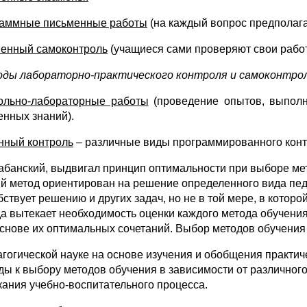
аммные письменные работы
(на каждый вопрос предполагае
енный самоконтроль
(учащиеся сами проверяют свои работ
оды лабораторно-практического контроля и самоконтро
ольно-лабораторные работы
(проведение опытов, выполн
енных знаний).
ный контроль
– различные виды программированного конт
абанский, выдвигал принцип оптимальности при выборе мето
й метод ориентирован на решение определенного вида педа
бствует решению и других задач, но не в той мере, в котор
а вытекает необходимость оценки каждого метода обучения,
основе их оптимальных сочетаний. Выбор методов обучения
агогической науке на основе изучения и обобщения практи
ды к выбору методов обучения в зависимости от различного
кания учебно-воспитательного процесса.