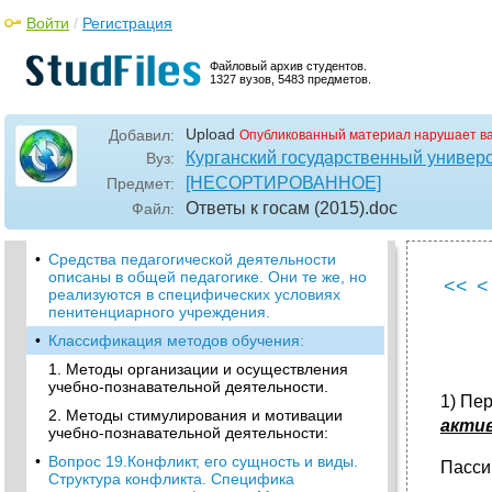
•
1.Социальная диагностика.
Войти
/
Регистрация
Вопрос 15.Профориентационная
деятельность социального педагога: цели,
Файловый архив студентов.
1327 вузов, 5483 предметов.
задачи, функции, методы.
•
6. Воспитательная функция.
Upload
Добавил:
Опубликованный материал нарушает в
•
Вопрос 16.Молодежь как объект и субъект
Курганский государственный универ
Вуз:
социально-политической и соц-пед деят-ти.
Проблемы молодежи в современной
[НЕСОРТИРОВАННОЕ]
Предмет:
России. Молодежная политика в рф. Соц-
Ответы к госам (2015)
.doc
Файл:
пед поддержка детских и молодежных
движений.
•
Средства педагогической деятельности
описаны в общей педагогике. Они те же, но
<<
<
реализуются в специфических условиях
пенитенциарного учреждения.
•
Классификация методов обучения:
1. Методы организации и осуществления
учебно-познавательной деятельности.
1) Пе
2. Методы стимулирования и мотивации
акти
учебно-познавательной деятельности:
•
Вопрос 19.Конфликт, его сущность и виды.
Пассив
Структура конфликта. Специфика