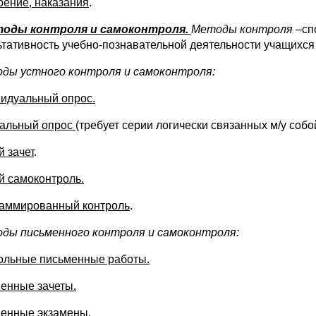
ение, наказания
.
оды контроля и самоконтроля.
Методы контроля
–сп
ьтативность учебно-познавательной деятельности учащихся 
оды устного контроля и самоконтроля:
идуальный опрос.
альный опрос
(требует серии логически связанных м/у со
й зачет
.
й самоконтроль.
аммированный контроль
.
оды письменного контроля и самоконтроля:
ольные письменные работы.
енные зачеты.
енные экзамены.