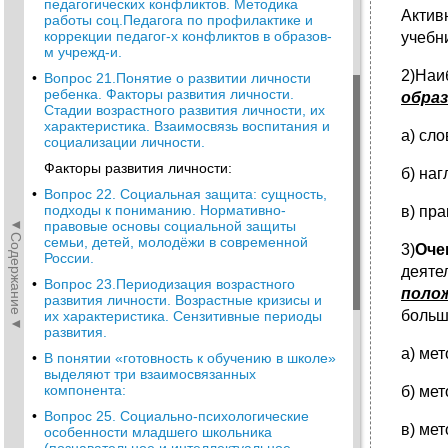
педагогических конфликтов. Методика
Актив
работы соц.Педагога по профилактике и
коррекции педагог-х конфликтов в образов-
учебни
м учрежд-и.
2)Наи
•
Вопрос 21.Понятие о развитии личности
ребенка. Факторы развития личности.
образ
Стадии возрастного развития личности, их
характеристика. Взаимосвязь воспитания и
а) сло
социализации личности.
Факторы развития личности:
б) на
•
Вопрос 22. Социальная защита: сущность,
подходы к пониманию. Нормативно-
в) пра
◄Содержание◄
правовые основы социальной защиты
семьи, детей, молодёжи в современной
3)
Оче
России.
деяте
•
Вопрос 23.Периодизация возрастного
поло
развития личности. Возрастные кризисы и
больш
их характеристика. Сензитивные периоды
развития.
а) ме
•
В понятии «готовность к обучению в школе»
выделяют три взаимосвязанных
компонента:
б) ме
•
Вопрос 25. Социально-психологические
в) ме
особенности младшего школьника