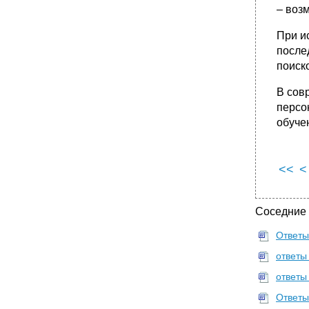
•
Вопрос 50. Понятие о психолого-
– воз
педагогической диагностике личности.
Социально-психологические и социально-
При и
педагогические методы изучения личности
ребенка.
после
поиск
В сов
персо
обуче
<<
<
Соседние
Ответы 
ответы
ответы
Ответы