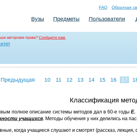
FAQ
Обратная св
Вузы
Предметы
Пользователи
аши авторские права?
Сообщите нам.
ситет
 Предыдущая
10
11
12
13
14
15
16
17
1
25
26
27
2
Классификация метод
рвым полное описание системы методов дал в 60-е годы
Е.
вности учащихся
. Методы обучения у них делились на па
ные, когда учащиеся слушают и смотрят (рассказ, лекция, о