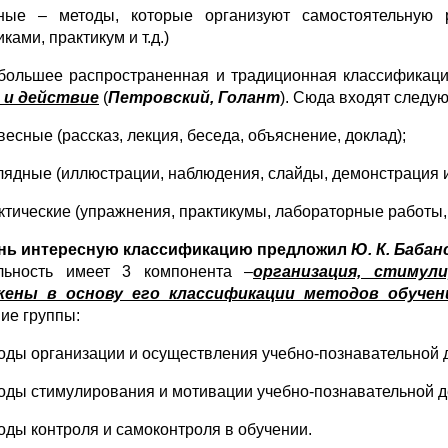
ные – методы, которые организуют самостоятельную 
ками, практикум и т.д.)
большее распространенная и традиционная классификац
 и действие
(
Петровский, Голант
). Сюда входят следу
весные (рассказ, лекция, беседа, объяснение, доклад);
глядные (иллюстрации, наблюдения, слайды, демонстрация и т
ктические (упражнения, практикумы, лабораторные работы, т
нь интересную классификацию предложил
Ю. К. Бабан
льность имеет 3 компонента –
организация, стиму
жены в основу его классификации методов обучен
ие группы:
тоды организации и осуществления учебно-познавательной 
тоды стимулирования и мотивации учебно-познавательной д
тоды контроля и самоконтроля в обучении.