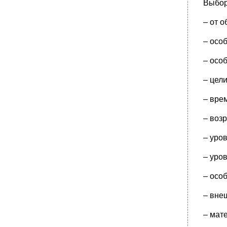
Выбор
•
Вопрос 41. Развитие социально-
педагогических идей в истории Западной
– от 
Европы. Современный зарубежный опыт
социальной защиты детства.
– осо
•
Институт сзд имеет богатую отечественную
историю своего становления и развития.
– осо
•
Вопрос 43. Роль семьи в формировании
личности. Семейное и домашнее
– цел
воспитание в истории России. Современное
состояние семейного и домашнего
– вре
воспитания.
•
Вопрос 45.Современная система
– воз
образования в мире. Ведущие тенденции
развития современного образования в
– уро
развитых странах.
•
Вопрос 48. Логика и структура соц-пед.
– уро
Исследования. Творческое ядро
исследования.
– осо
•
Вопрос 49. Социализация личности:
сущность, подходы к пониманию,
– вне
механизмы, направления, факторы. Соц-
педагогическая деятельность по
– мат
социализации личности школьника.