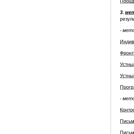
Поощр
одаренности личности. Методика работы
социального педагога с одаренными детьми
3.
мет
и их родителями.
резул
•
3. Диагностическое направление.
4. Кадровое направление.
- мет
5. Развивающее направление.
Индив
6.Психологическое сопровождение
одаренных детей.
Фронт
•
Формы обучения
Устны
Социально-культурные функции института
образования
Устны
•
Вопрос 34. Общая характеристика личности
старшеклассника (морально-нравственная
сфера, личностное и проф.
Прогр
Самоопределение). Соц-пед. Особенности
взаимодействия с личностью
- мет
старшеклассника.
•
Вопрос 35.Понятие внеклассной и
Контр
внешкольной работы. Организация
досуговой деятельности школьников в
Письм
деятельности соц.Педагога. Соц-пед.
Функции учреждений дополнительного
Письм
образования.