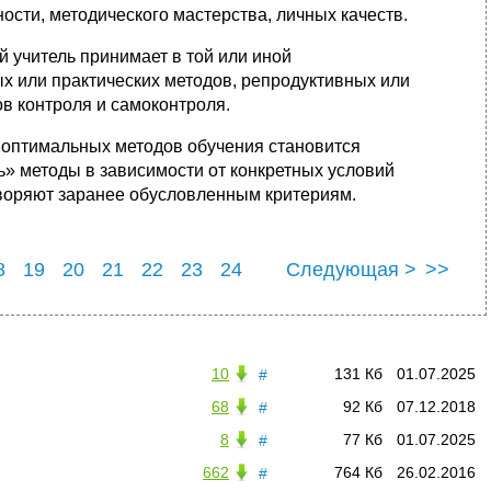
ости, методического мастерства, личных качеств.
 учитель принимает в той или иной
х или практических методов, репродуктивных или
в контроля и самоконтроля.
 оптимальных методов обучения становится
» методы в зависимости от конкретных условий
етворяют заранее обусловленным критериям.
8
19
20
21
22
23
24
Следующая >
>>
8
29
10
131 Кб
01.07.2025
#
68
92 Кб
07.12.2018
#
8
77 Кб
01.07.2025
#
662
764 Кб
26.02.2016
#