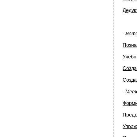
•
Вопрос 30.Понятия нормы и отклонения от
нормы в развитии личности. Теории
Дедук
отклонения в развитии личности, типы
отклоняющегося развития, их
характеристика.
Отклонения от нормы условно делят на 4
- мет
группы:
Позна
•
Вопрос 31.Девиантное поведение, его виды.
Коррекция девиантного поведения детей
разного возраста.
Учебн
В зависимости от степени причиняемого
вреда интересам личности, группе или
Созда
обществу в целом и от типа нарушаемых
норм можно различать следующие
Созда
основные виды девиантного поведения:
1. Деструктивное поведение. Причиняющее
- Мет
вред только самой личности и не
соответствующее общепринятым
Форми
социально-нравственным нормам –
накопительство, конформизм, мазохизм и
Предъ
др.
Коррекция и профилактика девиантного
Упраж
поведения у подростков
•
Вопрос 32.Понятие одаренности. Типы