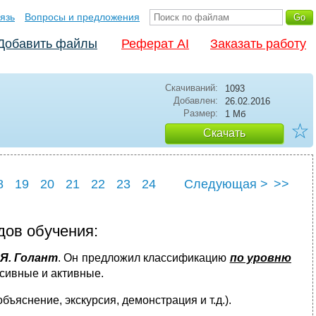
язь
Вопросы и предложения
Добавить файлы
Реферат AI
Заказать работу
Скачиваний:
1093
Добавлен:
26.02.2016
Размер:
1 Мб
☆
Скачать
8
19
20
21
22
23
24
Следующая >
>>
8
29
ов обучения:
 Я. Голант
. Он предложил классификацию
по уровню
ссивные и активные.
бъяснение, экскурсия, демонстрация и т.д.).