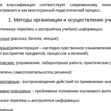
ая классификация соответствует современному по
атривается как многогранный педагогический процесс.
1. Методы организации и осуществления уч
сточнику передачи и восприятия учебной информации
:
есные
(
рассказ
, б
еседа
, л
екция
);
дные(д
емонстрация
– наглядно-чувственное ознакомление
 и восприятие предметов, процессов и явлений);
ические:
(упражнение, лабораторная работа, практическая р
степени самостоятельности решений:
дуктивные
– воспроизведение действий по применению знан
емно-поисковые
– проблемное изложение изучаемого мат
логике передачи и восприятия информации
:
тивные