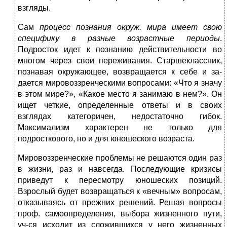
взгляды.
Сам
процесс познания окруж. мира имеет свою
специ­
фику в разные возрастные периоды
.
Подросток идет к познанию действительности во
многом через свои переживания. Старшеклассник,
познавая окружающее, возвращается к себе и за­
дается мировоззренческими вопросами: «Что я значу
в этом мире?», «Какое место я занимаю в нем?». Он
ищет четкие, определенные ответы и в своих
взглядах категоричен, недостаточно гибок.
Максимализм характерен не только для
подросткового, но и для юношеского возраста.
Мировоззренческие проблемы не решаются один раз
в жизни, раз и навсегда. Последую­щие кризисы
приведут к пересмотру юношеских позиций.
Взрослый будет возвращаться к «вечным» вопросам,
отказываясь от прежних решений. Решая вопросы
проф. самоопределения, выбора жизненного пути,
уч-ся исходит из сложившихся у него жиз­ненных