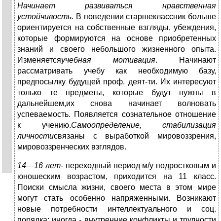
Начинает развиваться нравственная
устойчивость
. В поведении старшеклассник больше
ориентируется на собственные взгляды, убеждения,
которые формируются на основе приобретенных
знаний и своего небольшого жизненного опыта.
Изменяется
учебная мотивация
. Начинают
рассматривать учебу как необходимую базу,
предпосылку будущей проф. деят-ти. Их интересуют
только те предметы, которые будут нужны в
дальнейшем,их снова начинает волновать
успеваемость. Появляется сознательное отношение
к учению.
Самоопределение, стабилизация
личности
связаны с выработкой мировоззрения,
мировоззренческих взглядов.
14—16 лет
- переходный период м/у подростковым и
юношеским возрастом, приходится на 11 класс.
Поиски смысла жизни, своего места в этом мире
могут стать особенно напряженными. Возникают
новые потребности интеллектуального и соц.
порядка; иногда - внутренние конфликты и трудности