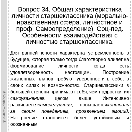
Вопрос 34. Общая характеристика
личности старшеклассника (морально-
нравственная сфера, личностное и
проф. Самоопределение). Соц-пед.
Особенности взаимодействия с
личностью старшеклассника.
Для ранней юности характерна устремленность в
будущее, которая только тогда благотворно влияет на
формирование личности, когда есть
удовлетворенность настоящим. Построение
жизненных планов требуют уверенности в себе, в
своих силах и возможностях. Старшеклассники в
большей степени принимают себя, чем подростки, их
►Содержание►
самоуважение
в целом выше. Интенсивно
развивается
саморегуляция
, повышается
контроль
за своим поведением, проявлением эмоций
.
Настроение становится более устойчивым и
осознанным.