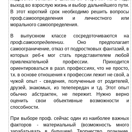
выход во взрослую жизнь и вы­бор дальнейшего пути.
В этот короткий срок необходимо решить вопросы
проф.самоопределения и личностного или
морального самоопределения.
В выпускном классе сосредоточиваются на
проф.
самоопределении
. Оно предполагает
самоограничение, отказ от подростковых фантазий, в
которых реб-к мог стать представителем любой
привлекатель­ной профессии. Приходится
ориентировать­ся в разл. профессиях, что не просто,
т.к. в основе отношения к профессии лежит не свой, а
чужой опыт - сведения, полученные от роди­телей,
друзей, знакомых, из телепередач и т.д. Этот опыт
обычно абстрактен, не пережит. Нужно верно
оценить свои объективные возможности и
способности.
При выборе проф. сейчас один из наиболее важных
факторов - материальный (возможность мно­го
зарабатывать в будущем). Творчество, познание,