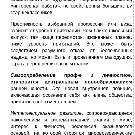
«интересная работа», не свойственны большинству
старшеклассников.
Престижность выбранной профес­сии или вуза,
зависит от уровня притязаний. Чем ближе школьный
выпуск, тем чаще пересмотры жизненных планов,
ниже уровень притязаний. Это может быть
следствием разумного отказа от беспочвенных
надежд, но может быть и проявлением малодушия,
страха перед решительным шагом.
Самоопределение
проф-е и личност­
ное,
становится центральным новообразованием
ранней юности. Это новая внутренняя позиция,
включающая осоз­нание себя как члена общества,
принятие своего места в нем.
Интеллек­
туальное развитие
, сопровождающееся
накоплением и сис­тематизацией знаний о мире,
интерес к личности, реф­лексия оказываются
основой, на кото­рой строятся мировоззренческие