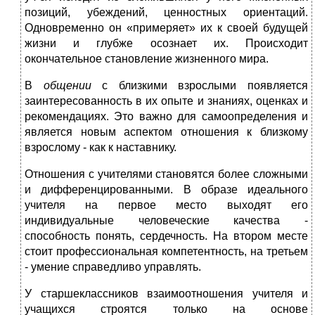
позиций, убеждений, ценностных ориентаций.
Одновременно он «примеряет» их к своей будущей
жизни и глубже осознает их. Происходит
окончательное становление жизненного мира.
В
общении
с близкими взрослыми по­является
заинтересованность в их опыте и зна­ниях, оценках и
рекомендациях. Это важно для самоопределения и
является новым аспектом отношения к близко­му
взрослому - как к наставнику.
Отношения с учителями становятся более сложными
и дифференцированными. В образе идеального
учителя на первое место выходят его
индивидуальные человеческие качества -
способность понять, сердечность. На втором месте
стоит профессиональная компетентность, на третьем
- умение справедливо управлять.
У старшеклассников взаимоотношения учителя и
учащихся строятся только на основе