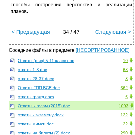
способы построения перспектив и реализации
планов.
< Предыдущая
34 / 47
Следующая >
Соседние файлы в предмете
[НЕСОРТИРОВАННОЕ]
Ответы (р.яз) 5-11 класс.doc
10
ответы 1-8.doc
68
ответы 28-37.docx
8
Ответы ГПП ВСЕ.doc
662
ответы гражд.docx
6
Ответы к госам (2015).doc
1093
ответы к экзамену.docx
122
ответы мимси.doc
22
ответы на билеты (2).docx
290