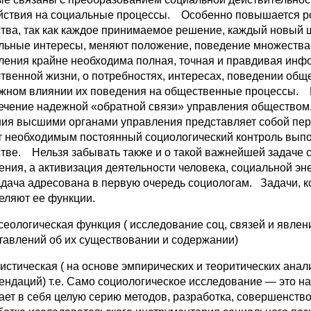
йствия на социальные процессы. Особенно повышается ро
тва, так как каждое принимаемое решение, каждый новый 
льные интересы, меняют положение, поведение множества 
ления крайне необходима полная, точная и правдивая инф
твенной жизни, о потребностях, интересах, поведении общес
жном влиянии их поведения на общественные процессы. Н
ечение надежной «обратной связи» управления обществом.
ия высшими органами управления представляет собой пер
т необходимым постоянный социологический контроль выпо
тве. Нельзя забывать также и о такой важнейшей задаче 
ния, а активизация деятельности человека, социальной эне
адача адресована в первую очередь социологам. Задачи, к
еляют ее функции.
осеологическая функция ( исследование соц, связей и явле
тавлений об их существовании и содержании)
ристическая ( на основе эмпирических и теоритических анал
ендаций) т.е. Само социологическое исследование — это на
ает в себя целую серию методов, разработка, совершенство