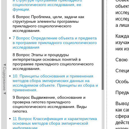
и структуре программы прикладного
социологического исследования, ее
объек
функции.
исслед
6 Вопрос Проблема, цели, задачи как
исслед
структурные элементы программы
а лиш
прикладного социологического
исследования.
Кажда
•
7 Вопрос Определение объекта и предмета
изуча
в программе прикладного социологического
исследования
них из
8 Вопрос Этапы и процедуры
интерпретации основных понятий в
Свою 
программе прикладного социологического
◄Содержание◄
исследования.
Специ
•
10. Принципы обоснования и применения
методов сбора эмпирических данных на
Особы
исследуемом объекте. Принципы их сбора и
применения.
Предм
9 Вопрос Выдвижение, обоснование и
проверка гипотез прикладного
Вывод
социологического исследования. Виды
как с
гипотез.
сфера
•
11 Вопрос Классификация и характеристика
дейст
основных методов сбора эмпирической
информации.
котор