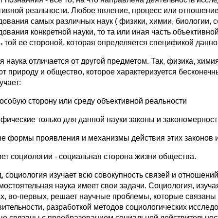
тивной реальности. Любое явление, процесс или отношение
ования самых различных наук ( физики, химии, биологии, соц
ования конкретной науки, то та или иная часть объективной р
ь той ее стороной, которая определяется спецификой данно
я наука отличается от другой предметом. Так, физика, химия
ют природу и общество, которое характеризуется бесконеч
учает:
особую сторону или среду объективной реальности
фические только для данной науки законы и закономерност
е формы проявления и механизмы действия этих законов 
ет социологии - социальная сторона жизни общества.
, социология изучает всю совокупность связей и отношени
амостоятельная наука имеет свои задачи. Социология, изуч
х, во-первых, решает научные проблемы, которые связаны
вительности, разработкой методов социологических исследо
ые связаны с преобразованием социальной действительност