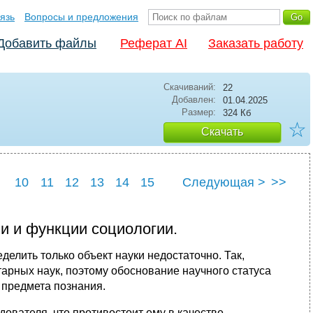
язь
Вопросы и предложения
Добавить файлы
Реферат AI
Заказать работу
Скачиваний:
22
Добавлен:
01.04.2025
Размер:
324 Кб
☆
Скачать
10
11
12
13
14
15
Следующая >
>>
1
22
23
24
чи и функции социологии.
елить только объект науки недостаточно. Так,
арных наук, поэтому обоснование научного статуса
и предмета познания.
дователя, что противостоит ему в качестве