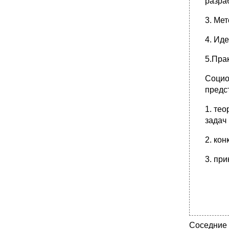
разра
•
20. Типы и виды вопросов, используемых в
социологическом опросе
3. Ме
21. Специфика и разновидности
анкетирования.
4. Ид
22. Анкета как основной инструмент опроса.
Методические принципы ее составления.
5.Пра
•
23. Групповой опрос.
Социо
•
24. Почтовый и прессовый опросы.
предс
25. Специфика и классификация интервью
как разновидности социологического
1. те
опроса.
задач
•
26. Ситуация интервью.
2. кон
27. Требования к подготовке интервьюера.
28. Телефонный опрос.
3. пр
•
29. Сущность социометрического метода и
возможности его применения.
30. Виды социометрических критериев.
31. Наблюдение как метод сбора
социологической информации.
•
32. Классификация видов наблюдения.
Соседние