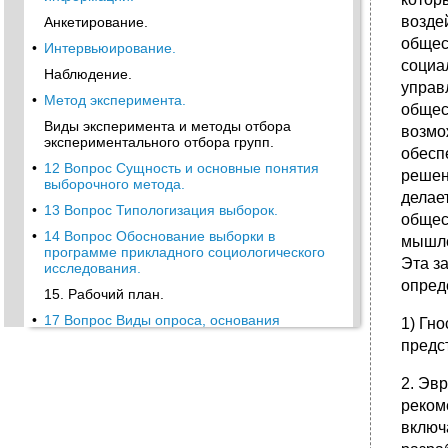
возде
Анкетирование.
общес
•
Интервьюирование.
социа
Наблюдение.
управ
•
Метод эксперимента.
общес
Виды эксперимента и методы отбора
возмо
экспериментального отбора групп.
обесп
•
12 Вопрос Сущность и основные понятия
решен
выборочного метода.
делае
•
13 Вопрос Типологизация выборок.
общес
•
14 Вопрос Обоснование выборки в
мышле
программе прикладного социологического
Эта з
исследования.
опред
15. Рабочий план.
•
17 Вопрос Виды опроса, основания
1) Гн
классификации.
предс
•
18.Социологический опрос как вид
социальной коммуникации.
2. Эв
19 Вопрос Сущность и функции вопроса как
реком
инструмента получения эмпирических
включ
данных.