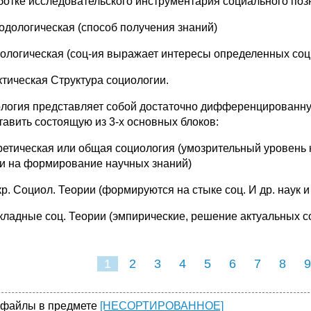
ботке исследовательского инструментария социального поз
тодологическая (способ получения знаний)
еологическая (соц-ия выражает интересы определенных соц.
ктическая Структура социологии.
логия представляет собой достаточно дифференцированную
тавить состоящую из 3-х основных блоков:
оретическая или общая социология (умозрительный уровень
 и на формирование научных знаний)
кр. Социол. Теории (формируются на стыке соц. И др. наук и
икладные соц. Теории (эмпирические, решение актуальных 
1
2
3
4
5
6
7
8
9
16
17
18
19
20
2
 файлы в предмете
[НЕСОРТИРОВАННОЕ]