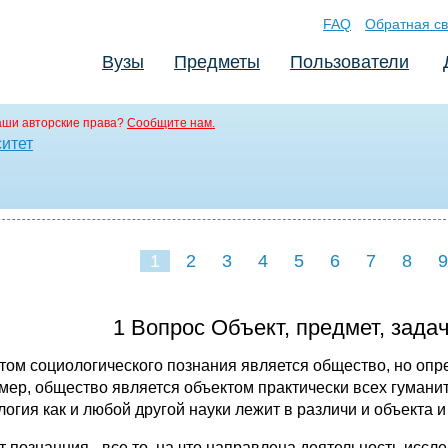
FAQ
Обратная св
Вузы
Предметы
Пользователи
аши авторские права?
Сообщите нам.
ситет
1
2
3
4
5
6
7
8
9
16
17
18
19
20
2
1 Вопрос Объект, предмет, зада
том социологического познания является общество, но опред
мер, общество является объектом практически всех гуманит
логия как и любой другой науки лежит в различи и объекта 
т познанния - все то, на что направлена деятельность иссле