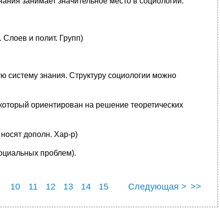
нания занимает значительное место в социологии.
 Слоев и полит. Групп)
 систему знания. Структуру социологии можно
 который ориентирован на решение теоретических
 носят дополн. Хар-р)
социальных проблем).
10
11
12
13
14
15
Следующая >
>>
1
22
23
24