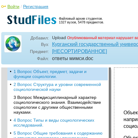
Войти
/
Регистрация
Файловый архив студентов.
1327 вузов, 5478 предметов.
Upload
Добавил:
Опубликованный материал нарушает в
Курганский государственный универ
Вуз:
[НЕСОРТИРОВАННОЕ]
Предмет:
ответы мимси
.doc
Файл:
•
1 Вопрос Объект, предмет, задачи и
функции социологии.
•
2 Вопрос Структура и уровни современной
социологической науки
3 Вопрос Междисциплинарный характер
социологического знания. Взаимодействие
социологии с другими общественными
науками.
Объек
напри
•
4 Вопрос Типы и виды социологических
исследований.
социо
•
5 Вопрос Общие требования к содержанию
Объек