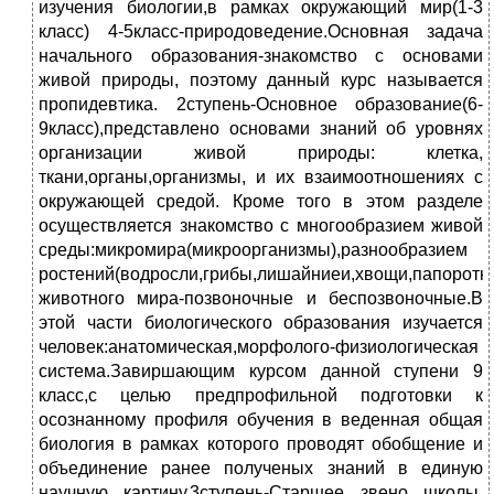
изучения биологии,в рамках окружающий мир(1-3
класс) 4-5класс-природоведение.Основная задача
начального образования-знакомство с основами
живой природы, поэтому данный курс называется
пропидевтика. 2ступень-Основное образование(6-
9класс),представлено основами знаний об уровнях
организации живой природы: клетка,
ткани,органы,организмы, и их взаимоотношениях с
окружающей средой. Кроме того в этом разделе
осуществляется знакомство с многообразием живой
среды:микромира(микроорганизмы),разнообразием
ростений(водросли,грибы,лишайниеи,хвощи,папоротни
животного мира-позвоночные и беспозвоночные.В
этой части биологического образования изучается
человек:анатомическая,морфолого-физиологическая
система.Завиршающим курсом данной ступени 9
класс,с целью предпрофильной подготовки к
осознанному профиля обучения в веденная общая
биология в рамках которого проводят обобщение и
объединение ранее полученых знаний в единую
научную картину.3ступень-Старшее звено школы,