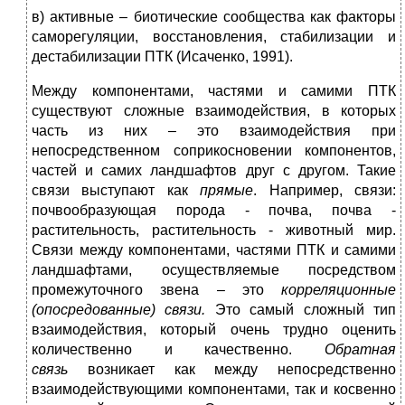
в) активные – биотические сообщества как факторы
саморегуляции, восстановления, стабилизации и
дестабилизации ПТК (Исаченко, 1991).
Между компонентами, частями и самими ПТК
существуют сложные взаимодействия, в которых
часть из них – это взаимодействия при
непосредственном соприкосновении компонентов,
частей и самих ландшафтов друг с другом. Такие
связи выступают как
прямые
. Например, связи:
почвообразующая порода - почва, почва -
растительность, растительность - животный мир.
Связи между компонентами, частями ПТК и самими
ландшафтами, осуществляемые посредством
промежуточного звена – это
корреляционные
(опосредованные) связи.
Это самый сложный тип
взаимодействия, который очень трудно оценить
количественно и качественно.
Обратная
связь
возникает как между непосредственно
взаимодействующими компонентами, так и косвенно