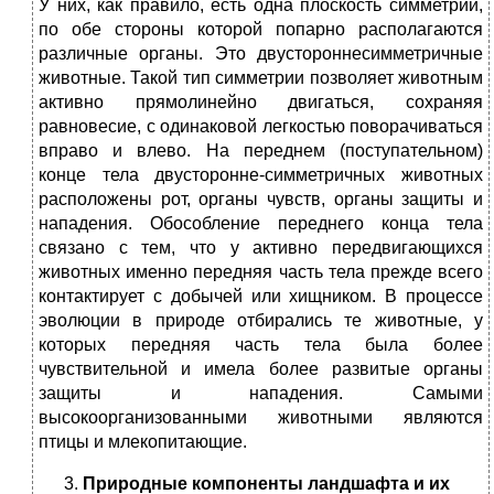
У них, как правило, есть одна плоскость симметрии,
по обе стороны которой попарно располагаются
различные органы. Это двустороннесимметричные
животные. Такой тип симметрии позволяет животным
активно прямолинейно двигаться, сохраняя
равновесие, с одинаковой легкостью поворачиваться
вправо и влево. На переднем (поступательном)
конце тела двусторонне-симметричных животных
расположены рот, органы чувств, органы защиты и
нападения. Обособление переднего конца тела
связано с тем, что у активно передвигающихся
животных именно передняя часть тела прежде всего
контактирует с добычей или хищником. В процессе
эволюции в природе отбирались те животные, у
которых передняя часть тела была более
чувствительной и имела более развитые органы
защиты и нападения. Самыми
высокоорганизованными животными являются
птицы и млекопитающие.
Природные компоненты ландшафта и их