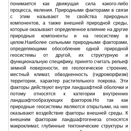
понимается как движущая сила какого-либо
процесса, яв­ления. Природными факторами в связи
с этим называют те свой­ства природных
компонентов, а также внешней природной среды,
которые оказывают определенное влияние на другие
природные компоненты и на геосистему в
целом.Наиболее сильными природными факторами,
определяющи­ми обособление одной природной
геосистемы от другой, их струк­турную и
функциональную специфику, принято считать рельеф
земной поверхности, ее геологическое строение,
местный климат, обводненность (гидроморфизм)
территории, характер раститель­ного покрова. Эти
факторы действуют внутри ландшафтной обо­лочки и
потому относятся к категории внутренних
ландшафтообразующих факторов.Но так как
природные геосистемы являются открытыми, на них
оказывают воздействие факторы внешней среды. К
внешним факторам ландшафтогенеза относятся
макроклимат, глубинные тек­тонические структуры и