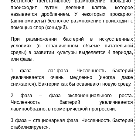
Бесполое (вегетативное) размножение прокариот
происходит путем деления клеток, которое
называется дроблением. У некоторых прокариот
(актиномицеты) бесполое размножение происходит с
помощью спор (конидий).
При размножении бактерий в искусственных
условиях (в ограниченном объеме питательной
среды) в развитии культуры выделяется 4 периода,
или фазы.
1 фаза – лаг-фаза. Численность бактерий
увеличивается очень медленно (иногда даже
снижается). Бактерии как бы осваивают новую среду.
2 фаза – фаза экспоненциального роста.
Численность бактерий увеличивается
лавинообразно, в геометрической прогрессии.
3 фаза – стационарная фаза. Численность бактерий
стабилизируется.