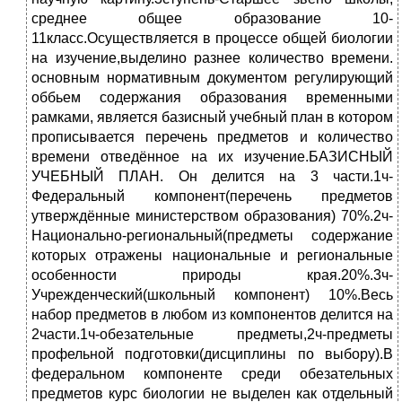
среднее общее образование 10-
11класс.Осуществляется в процессе общей биологии
на изучение,выделино разнее количество времени.
основным нормативным документом регулирующий
оббьем содержания образования временными
рамками, является базисный учебный план в котором
прописывается перечень предметов и количество
времени отведённое на их изучение.БАЗИСНЫЙ
УЧЕБНЫЙ ПЛАН. Он делится на 3 части.1ч-
Федеральный компонент(перечень предметов
утверждённые министерством образования) 70%.2ч-
Национально-региональный(предметы содержание
которых отражены национальные и региональные
особенности природы края.20%.3ч-
Учрежденческий(школьный компонент) 10%.Весь
набор предметов в любом из компонентов делится на
2части.1ч-обезательные предметы,2ч-предметы
профельной подготовки(дисциплины по выбору).В
федеральном компоненте среди обезательных
предметов курс биологии не выделен как отдельный