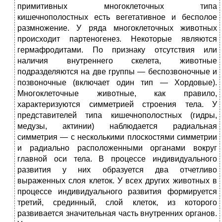
примитивных многоклеточных типа
кишечнополостных есть вегетативное и бесполое
размножение. У ряда многоклеточных животных
происходит партеногенез. Некоторые являются
гермафродитами. По признаку отсутствия или
наличия внутреннего скелета, животные
подразделяются на две группы — беспозвоночные и
позвоночные (включает один тип — Хордовые).
Многоклеточные животные, как правило,
характеризуются симметрией строения тела. У
представителей типа кишечнополостных (гидры,
медузы, актинии) наблюдается радиальная
симметрия — с несколькими плоскостями симметрии
и радиально расположенными органами вокруг
главной оси тела. В процессе индивидуального
развития у них образуется два отчетливо
выраженных слоя клеток. У всех других животных в
процессе индивидуального развития формируется
третий, срединный, слой клеток, из которого
развивается значительная часть внутренних органов.