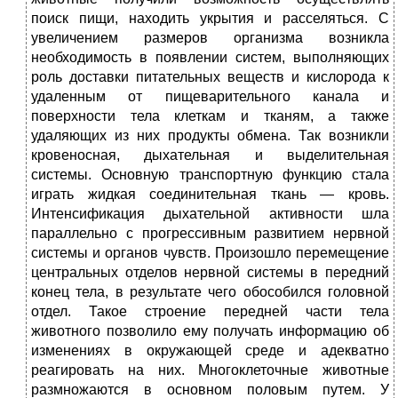
поиск пищи, находить укрытия и расселяться. С
увеличением размеров организма возникла
необходимость в появлении систем, выполняющих
роль доставки питательных веществ и кислорода к
удаленным от пищеварительного канала и
поверхности тела клеткам и тканям, а также
удаляющих из них продукты обмена. Так возникли
кровеносная, дыхательная и выделительная
системы. Основную транспортную функцию стала
играть жидкая соединительная ткань — кровь.
Интенсификация дыхательной активности шла
параллельно с прогрессивным развитием нервной
системы и органов чувств. Произошло перемещение
центральных отделов нервной системы в передний
конец тела, в результате чего обособился головной
отдел. Такое строение передней части тела
животного позволило ему получать информацию об
изменениях в окружающей среде и адекватно
реагировать на них. Многоклеточные животные
размножаются в основном половым путем. У