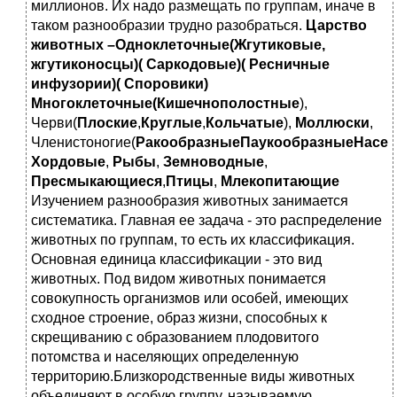
миллионов. Их надо размещать по группам, иначе в
таком разнообразии трудно разобраться.
Царство
животных –Одноклеточные(Жгутиковые,
жгутиконосцы)(
Саркодовые)(
Ресничные
инфузории)(
Споровики)
Многоклеточные(Кишечнополостные
),
Черви(
Плоские
,
Круглые
,
Кольчатые
),
Моллюски
,
Членистоногие(
РакообразныеПаукообразныеНасе
Хордовые
,
Рыбы
,
Земноводные
,
Пресмыкающиеся
,
Птицы
,
Млекопитающие
Изучением разнообразия животных занимается
систематика. Главная ее задача - это распределение
животных по группам, то есть их классификация.
Основная единица классификации - это вид
животных. Под видом животных понимается
совокупность организмов или особей, имеющих
сходное строение, образ жизни, способных к
скрещиванию с образованием плодовитого
потомства и населяющих определенную
территорию.Близкородственные виды животных
объединяют в особую группу, называемую