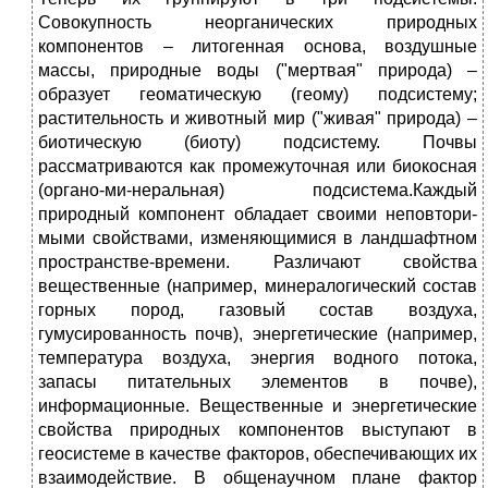
Совокупность не­органических природных
компонентов – литогенная основа, воз­душные
массы, природные воды ("мертвая" природа) –
образует геоматическую (геому) подсистему;
растительность и животный мир ("живая" природа) –
биотическую (биоту) подсистему. Почвы
рассматриваются как промежуточная или биокосная
(органо-ми-неральная) подсистема.Каждый
природный компонент обладает своими неповтори­
мыми свойствами, изменяющимися в ландшафтном
пространстве-времени. Различают свойства
вещественные (например, минералогический состав
горных пород, газовый состав воздуха,
гумусированность почв), энергетические (например,
температура воздуха, энергия водного потока,
запасы питательных элементов в почве),
информационные. Вещественные и энергетические
свойства природных компонентов выступают в
геосистеме в качестве фак­торов, обеспечивающих их
взаимодействие. В общенаучном плане фактор