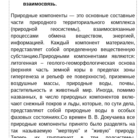
взаимосвязь.
Природные компоненты — это основные со­ставные
части природного территориального комплекса
(природ­ной геосистемы), взаимосвязанные
процессами обмена веществом, энергией,
информацией. Каждый компонент материален,
представ­ляет собой определенную вещественную
субстанцию.Природными компонентами являются:
литогенная – геоло­го-геоморфологическая основа
(верхняя часть земной коры в пределах зоны
гипергенеза и рельеф ее поверхности), приземные
воздушные массы, природные воды, почвы,
растительность и животный мир. Иногда, помимо
названных, в число природных компонентов вклю­
чают снежный покров и льды, которые, по сути дела,
представля­ют собой природные воды в особых
фазовых состояниях.Со времен В. В. Докучаева все
природные компоненты при­нято было разделять на
так называемую "мертвую" и "живую" при­роду.
Теперь их группируют в три подсистемы.