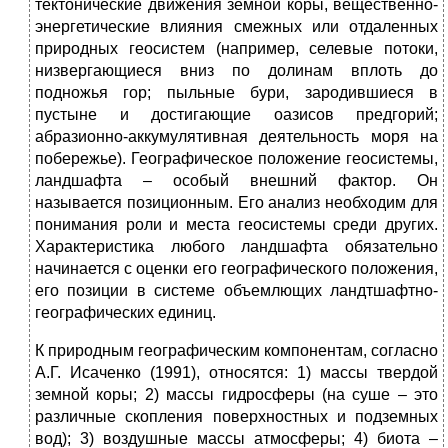
тектонические движения земной коры, вещественно-
энергетические влияния смежных или отдаленных
природных геосистем (например, селевые потоки,
низвергающие­ся вниз по долинам вплоть до
подножья гор; пыльные бури, заро­дившиеся в
пустыне и достигающие оазисов предгорий;
абразионно-аккумулятивная деятельность моря на
побережье). Географичес­кое положение геосистемы,
ландшафта – особый внешний фактор. Он
называется позиционным. Его анализ необходим для
понимания роли и места геосистемы среди других.
Характеристи­ка любого ландшафта обязательно
начинается с оценки его геогра­фического положения,
его позиции в системе объемлющих ландтшафтно-
географических единиц.
К природным географическим компонентам, согласно
А.Г. Исаченко (1991), относятся: 1) массы твердой
земной коры; 2) массы гидросферы (на суше – это
различные скопления поверхностных и подземных
вод); 3) воздушные массы атмосферы; 4) биота –