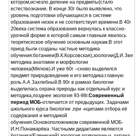
котором,исчезло деление на предметы(стало
естествознание. В конце 30г было выявлено, что
уровень подготовки обучающихся в системе
образования низок и не соответствует времени.В 40г
20века система образования вернулась к классно-
урочной форме в которой самым главным явилось
теоретисеское обучение основным наукам.В этот
приод были созданы частные методика
обучения:ботаниеи(В.К.Корсовская),зоологии(Д.И.Зве
методика анатомии и морфологии
человека(Мягков).И уже 60г –сново выделился
предмет природоведение и его методика:главную
роль А.А Захлебный.В 90г в рамках биологии
выделилась охрана природы как отдельный курс и
методика,позднее экология 93-98г.
Современный
период МОБ-
отличается от предыдущих. Задачами
школьного курса биологии ,при -нципами отбора её
содержания и методикой
обучения.Основоположником современной МОБ-
И.Н.Понамарёва .Частными дидактами являются
ботаника(Еленецкий),зоология позвоночных ,охрана