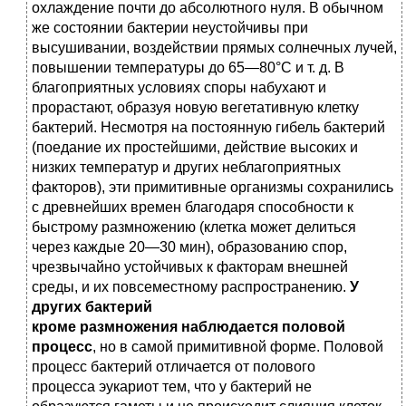
охлаждение почти до абсолютного нуля. В обычном
же состоянии бактерии неустойчивы при
высушивании, воздействии прямых солнечных лучей,
повышении температуры до 65—80°С и т. д. В
благоприятных условиях споры набухают и
прорастают, образуя новую вегетативную клетку
бактерий. Несмотря на постоянную гибель бактерий
(поедание их простейшими, действие высоких и
низких температур и других неблагоприятных
факторов), эти примитивные организмы сохранились
с древнейших времен благодаря способности к
быстрому размножению (клетка может делиться
через каждые 20—30 мин), образованию спор,
чрезвычайно устойчивых к факторам внешней
среды, и их повсеместному распространению.
У
других бактерий
кроме
размножения
наблюдается
половой
процесс
, но в самой примитивной форме. Половой
процесс бактерий отличается от полового
процесса эукариот тем, что у бактерий не