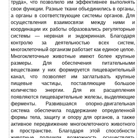
труда», что позволило им эффективнее выполнять
свои функции. Разные ткани объединились в органы,
а органы в соответствующие системы органов. Для
осуществления взаимосвязи между ними и
координации их работы образовались регуляторные
системы — нервная и эндокринная. Благодаря
контролю за деятельностью всех систем,
многоклеточный организм работает как единое целое.
Многоклеточные животные имеют более крупные
размеры. Для обеспечения питательными
веществами у них формируется пищеварительный
канал, что позволяет им заглатывать крупные
пищевые частицы, поставляющие большое
количество энергии. Для их расщепления
появляются пищеварительные железы, выделяющие
ферменты. Развившаяся опорно-двигательная
система обеспечила поддержание определенной
формы тела, защиту и опору для органов, а также
активное передвижение многоклеточного животного
в пространстве. Благодаря этой способности
животные получили возможность осуществлять