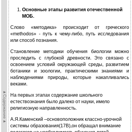
Основные этапы развития отечественной
МОБ.
Слово «методика» происходит от греческого
«methodos» - путь к чему-либо, путь исследования
или способ познания.
Становление методики обучения биологии можно
проследить с глубокой древности. Это связано с
освоением условий окружающей среды, развитием
ботаники и зоологии, практическими знаниями и
наблюдениями природы, которые накапливались
веками.
►Содержание►
На первых этапах содержание школьного
естествознания было далеко от науки, имело
религиозную направленность.
А.Я.Каменский –основоположник классно-урочной
системы образования(17В),он обращал внимание