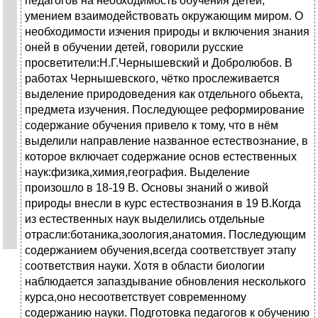
педагогов на необходимость обучения детей,
умением взаимодействовать окружающим миром. О
необходимости изчения природы и включения знания
оней в обучении детей, говорили русские
просветители:Н.Г.Чернышевский и Добролюбов. В
работах Чернышевского, чётко прослеживается
выделение природоведения как отдельного обьекта,
предмета изучения. Последующее реформирование
содержание обучения привело к тому, что в нём
выделили направление названное естествознание, в
которое включает содержание основ естественных
наук:физика,химия,география. Выделение
произошло в 18-19 В. Основы знаний о живой
природы внесли в курс естествознания в 19 В.Когда
из естественных наук выделились отдельные
отрасли:ботаника,зоология,анатомия. Последующим
содержанием обучения,всегда соответствует этапу
соответствия науки. Хотя в области биологии
наблюдается запаздывание обновления несколького
курса,оно несоответствует современному
содержанию науки. Подготовка педагогов к обучению