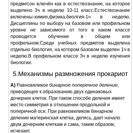
предмет,он влючён как в естествознание, на которое
выделено 3ч в неделю 10-11 класс.Естествознание
включены-химия,физика,биолгия-1ч в неделю.
Дисциплины по выбору на базовом или профильном
уровне не зависимого от того в каком классе
проводится обучение в общем или
профильном.Среди учебных предметов выделена
отдельно биология, на котором базовом выделен 1ч в
неделю.В профельном классе 3ч в неделю изучения
биологии.
5.Механизмы размножения прокариот
А)
Равновеликое
бинарное поперечное деление
,
приводящее к образованию двух одинаковых
дочерних клеток. При таком способе деления имеет
место симметрия в отношении продольной и
поперечной оси. При равновеликом бинарном
делении материнская клетка, делясь, дает начало
двум дочерним клеткам и сама, таким образом,
исчезает.