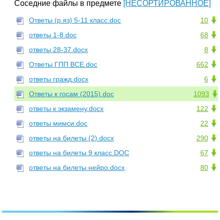
Соседние файлы в предмете
[НЕСОРТИРОВАННОЕ]
Ответы (р.яз) 5-11 класс.doc
10
ответы 1-8.doc
68
ответы 28-37.docx
8
Ответы ГПП ВСЕ.doc
662
ответы гражд.docx
6
Ответы к госам (2015).doc
1093
ответы к экзамену.docx
122
ответы мимси.doc
22
ответы на билеты (2).docx
290
ответы на билеты 9 класс.DOC
67
ответы на билеты нейро.docx
80