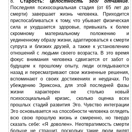
8.
Старость
:
целостность эго/ отчаяние
.
Последняя психосоциальная стадия (от 65 лет до
смерти) завершает жизнь человека. Приходится
приспосабливаться к тому, что убывает физическая
сила и ухудшается здоровье, привыкать к более
скромному материальному положению и
уединенному образу жизни, адаптироваться к смерти
супруга и близких друзей, а также к установлению
отношений с людьми своего возраста. В это время
фокус внимания человека сдвигается от забот о
будущем к прошлому опыту, люди оглядываются
назад и пересматривают свои жизненные решения,
вспоминают о своих достижениях и неудачах. По
убеждению Эриксона, для этой последней фазы
жизни характерен не столько новый
психосоциальный кризис, сколько оценка всех
прошлых стадий развития Эго. Чувство интеграции
Эго основывается на способности человека оглядеть
всю свою прошлую жизнь и смиренно, но твердо
сказать себе: «Я доволен». Неотвратимость смерти
больше не страшит, поскольку такие люди видят