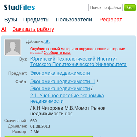
Вузы
Предметы
Пользователи
Реферат
AI
Заказать работу
tat
Добавил:
Опубликованный материал нарушает ваши авторские
права?
Сообщите нам.
Юргинский Технологический Институт
Вуз:
Томского Политехнического Университета
Экономика недвижимости
Предмет:
Экономика недвижимости_1
/
Файл:
Экономика недвижимости
/
2.1. Учебное пособие экономика
недвижимости
/ К.Н.Чигоряев М.В.Момот Рынок
недвижимости
.doc
Скачиваний:
669
Добавлен:
01.08.2013
Размер:
2 Мб