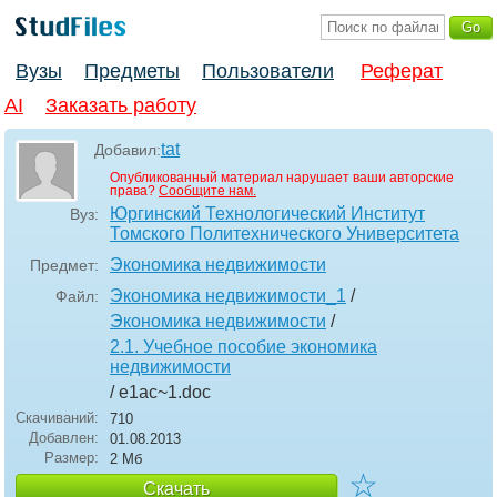
Вузы
Предметы
Пользователи
Реферат
AI
Заказать работу
tat
Добавил:
Опубликованный материал нарушает ваши авторские
права?
Сообщите нам.
Юргинский Технологический Институт
Вуз:
Томского Политехнического Университета
Экономика недвижимости
Предмет:
Экономика недвижимости_1
/
Файл:
Экономика недвижимости
/
2.1. Учебное пособие экономика
недвижимости
/ e1ac~1
.doc
Скачиваний:
710
Добавлен:
01.08.2013
Размер:
2 Мб
☆
Скачать