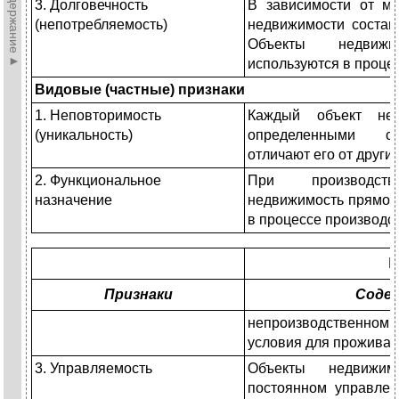
►Содержание►
3. Долговечность
В зависимости от м
(непотребляемость)
недвижимости составл
Объекты недвижи
используются в проце
Видовые (частные) признаки
1. Неповторимость
Каждый объект нед
(уникальность)
определенными св
отличают его от други
2. Функциональное
При производств
назначение
недвижимость прямо и
в процессе производст
П
Признаки
Соде
непроизводственн
условия для проживан
3. Управляемость
Объекты недвижи
постоянном управлен