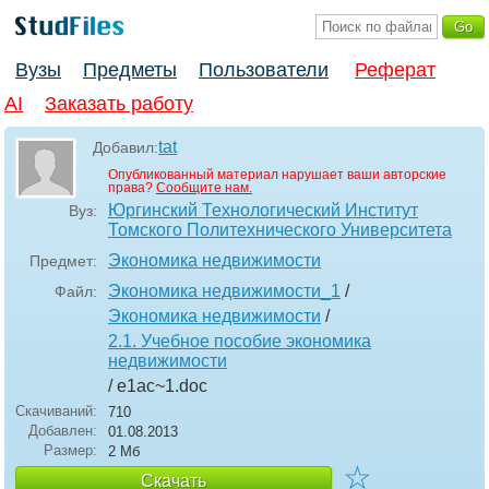
Вузы
Предметы
Пользователи
Реферат
AI
Заказать работу
tat
Добавил:
Опубликованный материал нарушает ваши авторские
права?
Сообщите нам.
Юргинский Технологический Институт
Вуз:
Томского Политехнического Университета
Экономика недвижимости
Предмет:
Экономика недвижимости_1
/
Файл:
Экономика недвижимости
/
2.1. Учебное пособие экономика
недвижимости
/ e1ac~1
.doc
Скачиваний:
710
Добавлен:
01.08.2013
Размер:
2 Мб
☆
Скачать