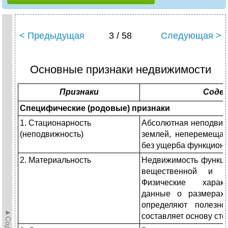
< Предыдущая
3 / 58
Следующая >
Основные признаки недвижимости
Признаки
Соде
Специфические (родовые) признаки
1. Стационарность
Абсолютная неподвижн
(неподвижность)
землей, неперемещае
без ущерба функцион
2. Материальность
Недвижимость функци
вещественной и с
Физические харак
данные о размерах
определяют полезно
составляет основу ст