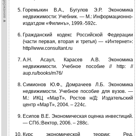
►Содержание►
Горемыкин В.А., Бугулов Э.Р. Экономика
недвижимости: Учебник. — М.: Информационно-
издат.дом «Филинъ», 1999.-592с.
Гражданский кодекс Российской Федерации
(части первая, вторая и третья) — «Интернет»:
http//www.consultant.ru
А.Н. Асаул, Карасев А.В. Экономика
недвижимости. Учебное пособие // http: //
aup.ru/books/m76/
Симионов Ю.Ф., Домрачеев Л.Б. Экономика
недвижимости. Учебное пособие для вузов. —
М.: ИКЦ «МарТ», Ростов н/Д: Издательский
центр «МарТ», 2004. – 224с.
Есипов В.Е. Экономическая оценка инвестиций.
— СПб.:Вектор, 2006. – 288с.
Курс экономической теории: Ред.