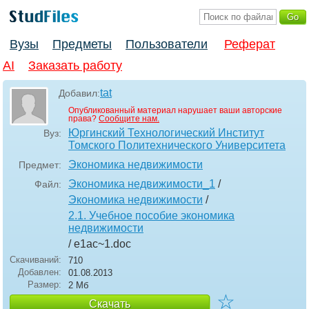
Вузы
Предметы
Пользователи
Реферат
AI
Заказать работу
tat
Добавил:
Опубликованный материал нарушает ваши авторские
права?
Сообщите нам.
Юргинский Технологический Институт
Вуз:
Томского Политехнического Университета
Экономика недвижимости
Предмет:
Экономика недвижимости_1
/
Файл:
Экономика недвижимости
/
2.1. Учебное пособие экономика
недвижимости
/ e1ac~1
.doc
Скачиваний:
710
Добавлен:
01.08.2013
Размер:
2 Мб
☆
Скачать