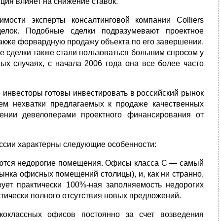
ция влияет на снижение ставок.
ости эксперты консалтинговой компании Colliers
сделок. Подобные сделки подразумевают проектное
также форвардную продажу объекта по его завершении.
 сделки также стали пользоваться большим спросом у
ых случаях, с начала 2006 года она все более часто
е инвесторы готовы инвестировать в российский рынок
ием нехватки предлагаемых к продаже качественных
ении девелоперами проектного финансирования от
ссии характерны следующие особенности:
ются недорогие помещения. Офисы класса С — самый
ынка офисных помещений столицы), и, как ни странно,
ует практически 100%-ная заполняемость недорогих
тически полного отсутствия новых предложений.
коклассных офисов постоянно за счет возведения