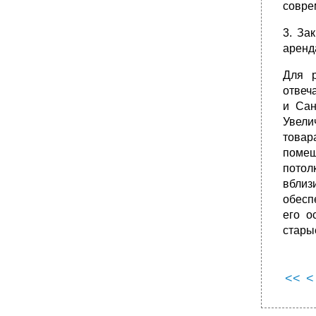
•
5.8. Отчет об оценке недвижимости
совре
Глава 6. Особенности оценки различных
3. За
объектов недвижимости
аренд
6.1. Оценка земли
•
6.2. Методы оценки жилой недвижимости
Для р
•
6.3. Оценка стоимости бизнеса
отвеч
и Сан
•
Глава 7. Ипотечное кредитование
Увели
7.1. Понятие ипотечного кредитования
товар
7.2. Основные этапы ипотечного
помещ
кредитования
потол
•
7.3. Методы ипотечного кредитования
вблиз
недвижимости
обесп
•
Кредит с нарастающими платежами
его о
•
Канадский ролловер
стары
7.4. Состояние и перспективы развития
ипотечного кредитования в России
•
Глава 8. Налогообложение недвижимости
<<
<
8.1. Принципы и функции налогообложения
недвижимости