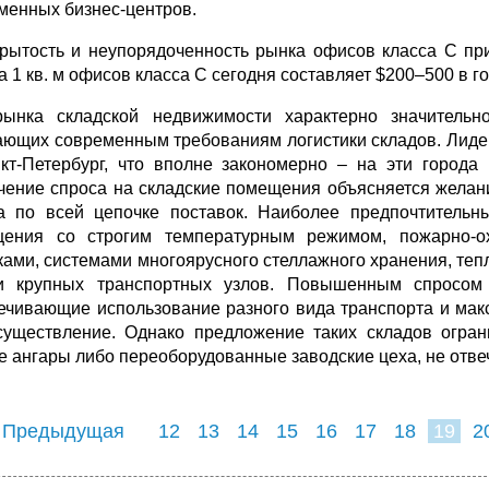
менных бизнес-центров.
крытость и неупорядоченность рынка офисов класса С пр
а 1 кв. м офисов класса С сегодня составляет $200–500 в 
ынка складской недвижимости характерно значительно
ающих современным требованиям логистики складов. Лиде
кт-Петербург, что вполне закономерно – на эти города 
чение спроса на складские помещения объясняется желан
а по всей цепочке поставок. Наиболее предпочтительны
ения со строгим температурным режимом, пожарно-о
ками, системами многоярусного стеллажного хранения, те
и крупных транспортных узлов. Повышенным спросом
ечивающие использование разного вида транспорта и мак
существление. Однако предложение таких складов огра
е ангары либо переоборудованные заводские цеха, не отв
 Предыдущая
12
13
14
15
16
17
18
19
2
27
28
29
3