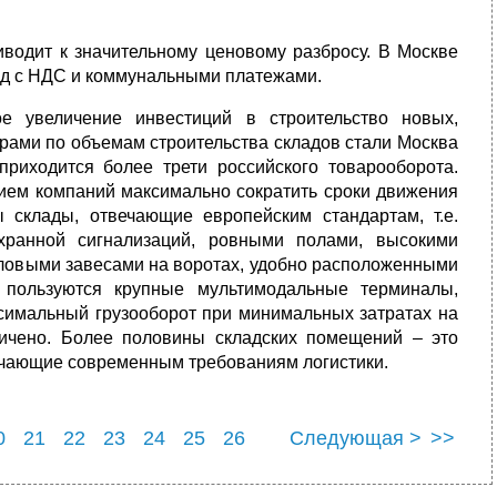
иводит к значительному ценовому разбросу. В Москве
год с НДС и коммунальными платежами.
е увеличение инвестиций в строительство новых,
рами по объемам строительства складов стали Москва
приходится более трети российского товарооборота.
ием компаний максимально сократить сроки движения
 склады, отвечающие европейским стандартам, т.е.
хранной сигнализаций, ровными полами, высокими
пловыми завесами на воротах, удобно расположенными
 пользуются крупные мультимодальные терминалы,
симальный грузооборот при минимальных затратах на
ничено. Более половины складских помещений – это
ечающие современным требованиям логистики.
0
21
22
23
24
25
26
Следующая >
>>
0
31