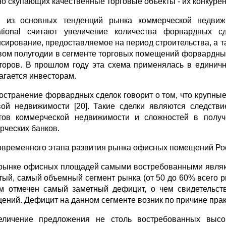
но скупающих качественные торговые объекты - их конкурен
 из основных тенденций рынка коммерческой недвижим
national считают увеличение количества форвардных 
сирование, предоставляемое на период строительства, а 
вом полугодии в сегменте торговых помещений форвардные
торов. В прошлом году эта схема применялась в единичн
агается инвесторам.
остранение форвардных сделок говорит о том, что крупны
вой недвижимости [20]. Такие сделки являются следств
тов коммерческой недвижимости и сложностей в получ
рческих банков.
овременного этапа развития рынка офисных помещений Ро
 рынке офисных площадей самыми востребованными явля
тый, самый объемный сегмент рынка (от 50 до 60% всего р
м отмечен самый заметный дефицит, о чем свидетельств
ений. Дефицит на данном сегменте возник по причине прак
еличение предложения не столь востребованных высо