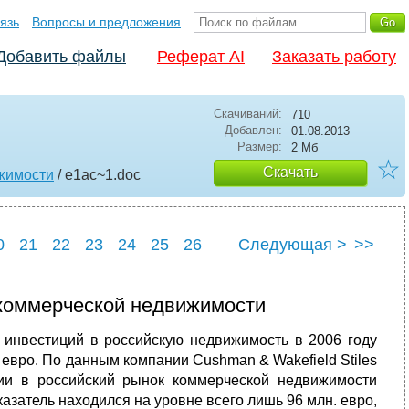
язь
Вопросы и предложения
Добавить файлы
Реферат AI
Заказать работу
Скачиваний:
710
Добавлен:
01.08.2013
Размер:
2 Мб
☆
Скачать
ижимости
/ e1ac~1
.doc
0
21
22
23
24
25
26
Следующая >
>>
0
31
 коммерческой недвижимости
 инвестиций в российскую недвижимость в 2006 году
рд евро. По данным компании Cushman & Wakefield Stiles
ции в российский рынок коммерческой недвижимости
оказатель находился на уровне всего лишь 96 млн. евро,