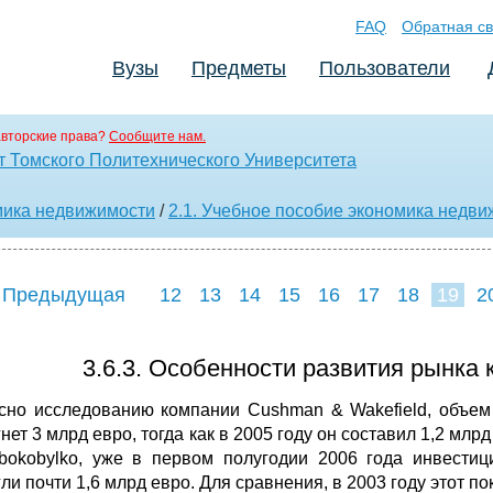
FAQ
Обратная св
Вузы
Предметы
Пользователи
вторские права?
Сообщите нам.
т Томского Политехнического Университета
ика недвижимости
/
2.1. Учебное пособие экономика недв
 Предыдущая
12
13
14
15
16
17
18
19
2
27
28
29
3
3.6.3. Особенности развития рынка
сно исследованию компании Cushman & Wakefield, объем
нет 3 млрд евро, тогда как в 2005 году он составил 1,2 мл
bokobylko, уже в первом полугодии 2006 года инвести
ли почти 1,6 млрд евро. Для сравнения, в 2003 году этот п