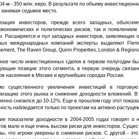
004-м - 350 млн. евро. В результате по объему инвестицион
, занимая седьмое место.
изация инвесторов, прежде всего западных, объясн
экономических и политических рисков, так и появлением
и. Расширяется и пул западных инвесторов, заявляющих 
ных международных компаний эксперты выделяют Fleming
ment, The Raven Group, Quinn Properties, London & Regional 
ное число инвестиционных сделок в первом полугодии был
ующие позиции этого сегмента, в первую очередь связан
ов населения в Москве и крупнейших городах России.
о существенного увеличения инвестиций в торгову
лизацию этого рынка и снижение доходности вложений. В
пенно снизился до 10-12%. Еще в прошлом году этот показа
ность наблюдается только по проектам на активно растуще
ие показатели доходности в 2004-2005 годах говорят о 
тов мало и еще очень высоки риски для инвесторов. Сущест
ны, что игроки уверены в снижении рисков. С другой - это