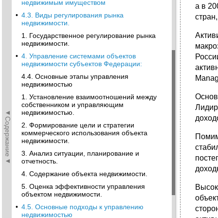
недвижимым имуществом
а в 2
•
4.3. Виды регулирования рынка
стран
недвижимости.
Актив
1. Государственное регулирование рынка
недвижимости.
макро
•
4. Управление системами объектов
Росси
недвижимости субъектов Федерации:
актив
4.4. Основные этапы управления
Manage
недвижимостью
Основ
1. Установление взаимоотношений между
собственником и управляющим
Лидир
◄Содержание◄
недвижимостью.
доход
2. Формирование цели и стратегии
коммерческого использования объекта
Помим
недвижимости.
стаби
3. Анализ ситуации, планирование и
посте
отчетность.
доход
4. Содержание объекта недвижимости.
5. Оценка эффективности управления
Высок
объектом недвижимости.
объек
•
4.5. Основные подходы к управлению
сторо
недвижимостью