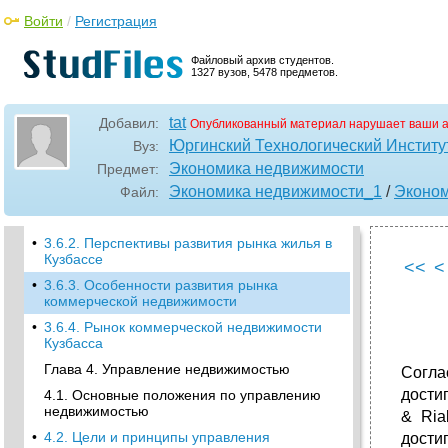
3.1. Понятие рынка недвижимости
Войти
/
Регистрация
•
3.2. Функции рынка недвижимости
3.3. Субъекты рынка недвижимости
Файловый архив студентов.
1327 вузов, 5478 предметов.
•
3.4. Виды рынков недвижимости
•
1. Рынок жилья
tat
Добавил:
Опубликованный материал нарушает ваши а
•
3.5. Особенности рынка недвижимости
Юргинский Технологический Институ
Вуз:
3.6. Этапы развития и особенности
Экономика недвижимости
Предмет:
российского рынка недвижимости
Экономика недвижимости_1
/
Эконом
Файл:
•
3.6.1. Современный этап развития рынка
жилья
•
3.6.2. Перспективы развития рынка жилья в
Кузбассе
<<
<
•
3.6.3. Особенности развития рынка
коммерческой недвижимости
•
3.6.4. Рынок коммерческой недвижимости
Кузбасса
Глава 4. Управление недвижимостью
Согла
достиг
4.1. Основные положения по управлению
недвижимостью
& Ria
•
4.2. Цели и принципы управления
достиг