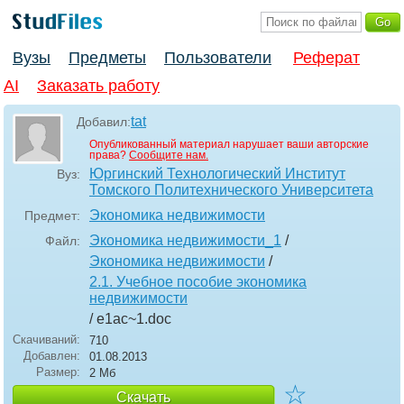
Вузы
Предметы
Пользователи
Реферат
AI
Заказать работу
tat
Добавил:
Опубликованный материал нарушает ваши авторские
права?
Сообщите нам.
Юргинский Технологический Институт
Вуз:
Томского Политехнического Университета
Экономика недвижимости
Предмет:
Экономика недвижимости_1
/
Файл:
Экономика недвижимости
/
2.1. Учебное пособие экономика
недвижимости
/ e1ac~1
.doc
Скачиваний:
710
Добавлен:
01.08.2013
Размер:
2 Мб
☆
Скачать