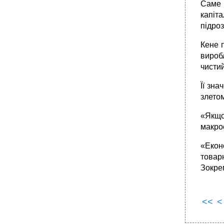
Саме 
капіта
підроз
Кене п
вироб
чисти
Її зн
злето
«Якщо
макрое
«Екон
товарн
Зокре
<<
<