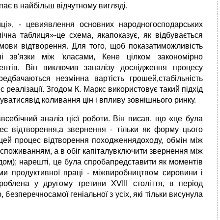
пає в найбільш відчутному вигляді.
ці», - цевиявлення основних народногосподарських
ічна таблиця»-це схема, якапоказує, як відбувається
умови відтворення. Для того, щоб показатиможливість
і зв'язки між 'класами, Кене цілком закономірно
ентів. Він виключив заналізу дослідження процесу
едбачаються незмінна вартість грошей,стабільність
с реалізації. Згодом К. Маркс використовує такий підхід
агуватисявід коливання цін і впливу зовнішнього ринку.
ввсебічний аналіз цієї роботи. Він писав, що «це була
ес відтворення,а звернення - тільки як форму цього
 цей процес відтворення походженнядоходу, обмін між
 споживанням, а в обіг капіталувключити звернення між
дом); нарешті, це була спробапредставити як моментів
ми продуктивної праці - міжвиробництвом сировини і
роблена у другому третини XVIII століття, в період
 безперечносамої геніальної з усіх, які тільки висунула