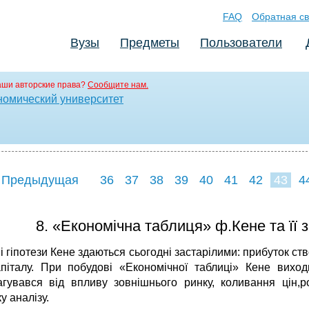
FAQ
Обратная св
Вузы
Предметы
Пользователи
аши авторские права?
Сообщите нам.
номический университет
 Предыдущая
36
37
38
39
40
41
42
43
4
51
52
53
8. «Економічна таблиця» ф.Кене та її 
 гіпотези Кене здаються сьогодні застарілими: прибуток ств
апіталу. При побудові «Економічної таблиці» Кене вих
агувався від впливу зовнішнього ринку, коливання цін,
у аналізу.