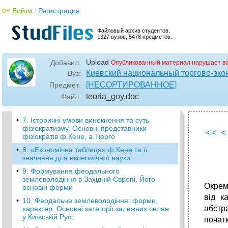
•
2.Східна цивілізація та її характеристика.
Історичні форми господарств. Економічна
Войти
/
Регистрация
думка давньої Індії: Артхашастра (іv ст.. До
н. Е.)
Файловый архив студентов.
1327 вузов, 5478 предметов.
•
3.Характерні риси господарської системи
Давнього Риму та шляхи її еволюції.
5.Основні риси господарського розвитку та
Upload
Добавил:
Опубликованный материал нарушает в
економічного розвитку думки Давньої Греції.
Киевский национальный торгово-эко
Вуз:
•
6.Умови виникнення і загальна
[НЕСОРТИРОВАННОЕ]
Предмет:
характеристика класичної політичної
teoria_goy
.doc
Файл:
економії. Економічні погляди у. Петті та п.
Буагільбера.
•
7. Історичні умови винекнення та суть
фізіократизму. Основні представники
<<
<
фізіократів ф.Кене, а.Тюрго
•
8. «Економічна таблиця» ф.Кене та її
значення для економічної науки
•
9. Формування феодального
землеволодіння в Західній Європі. Його
Окремі
основні форми
від к
•
10. Феодальне землеволодіння: форми,
абстр
характер. Основні категорії залежних селян
у Київській Русі.
початк