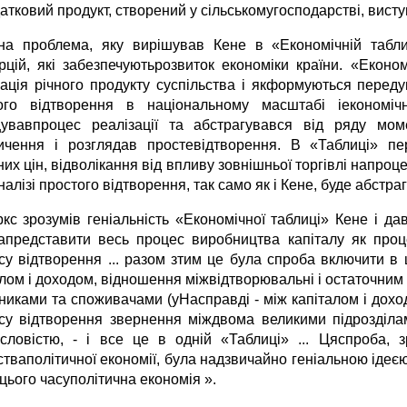
атковий продукт, створений у сільськомугосподарстві, висту
на проблема, яку вирішував Кене в «Економічній табли
рцій, які забезпечуютьрозвиток економіки країни. «Економ
зація річного продукту суспільства і якформуються перед
ого відтворення в національному масштабі іекономічн
увавпроцес реалізації та абстрагувався від ряду мом
ичення і розглядав простевідтворення. В «Таблиці» пер
их цін, відволікання від впливу зовнішньої торгівлі напроце
налізі простого відтворення, так само як і Кене, буде абстр
ркс зрозумів геніальність «Економічної таблиці» Кене і да
апредставити весь процес виробництва капіталу як проц
су відтворення ... разом зтим це була спроба включити в
алом і доходом, відношення міжвідтворювальні і остаточним
никами та споживачами (уНасправді - між капіталом і дохо
су відтворення звернення міждвома великими підрозділа
словістю, - і все це в одній «Таблиці» ... Цяспроба, з
тваполітичної економії, була надзвичайно геніальною ідеєю,
цього часуполітична економія ».