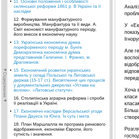
•
11. Основні положення і особливості
селянської реформи 1861 р. В Україні та її
Аналі
наслідки
пробле
12. Формування мануфактурного
виробництва. Мануфактура та її види. А.
У «Ек
Сміт економіст мануфактурного періоду,
показ
його внесок в економічну науку.
Ігнору
•
13. Українська економічна думка
пореформеного періоду м. Бунге.
Але ге
Демократична економічна думка
представників Галичини. І. Франко, м.
воспо
Драгоманов.
відоб
◄Содержание◄
•
15. Економічний розвиток українських
відпов
земель у складі Польської та Литовської
передб
держав (15-17 ст.). Висвітлення цих процесів
у документальних джерелах «Устава на
Хоча 
волоки», «Литовські статути».
класи
16. Столипінська аграрна реформа і спроби
її реалізаціїї в Україні.
класа
Більш
•
17. Економічні наслідки Версальської угоди.
Плани Дауеса та Юнга. Їх суть і мета.
створ
18. План Маршлалла як програма ринкового
Розгл
відображення, економіки Європи, його
сутність і значення.
госпо