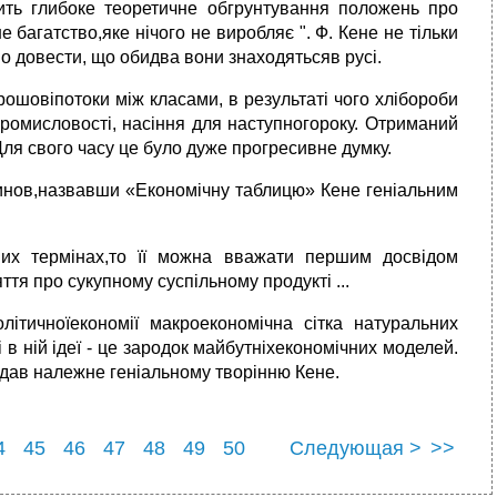
ить глибоке теоретичне обгрунтування положень про
 багатство,яке нічого не виробляє ". Ф. Кене не тільки
во довести, що обидва вони знаходятьсяв русі.
грошовіпотоки між класами, в результаті чого хлібороби
ромисловості, насіння для наступногороку. Отриманий
ля свого часу це було дуже прогресивне думку.
мчинов,назвавши «Економічну таблицю» Кене геніальним
их термінах,то її можна вважати першим досвідом
тя про сукупному суспільному продукті ...
ітичноїекономії макроекономічна сітка натуральних
 в ній ідеї - це зародок майбутніхекономічних моделей.
дав належне геніальному творінню Кене.
4
45
46
47
48
49
50
Следующая >
>>
54