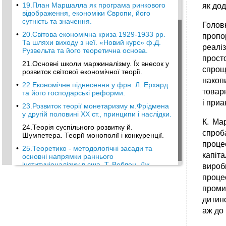
•
19.План Маршалла як програма ринкового
як дод
відображення, економіки Європи, його
сутність та значення.
Голов
•
20.Світова економічна криза 1929-1933 рр.
пропо
Та шляхи виходу з неї. «Новий курс» ф.Д.
реалі
Рузвельта та його теоретична основа.
прост
21.Основні школи маржиналізму. Їх внесок у
спрощ
розвиток світової економічної теорії.
накоп
•
22.Економічне піднесення у фрн. Л. Ерхард
товарн
та його господарські реформи.
і приа
•
23.Розвиток теорії монетаризму м.Фрідмена
у другій половині XX ст., принципи і наслідки.
К. Ма
24.Теорія суспільного розвитку й.
спроб
Шумпетера. Теорії монополії і конкуренції.
проце
•
25.Теоретико - методологічні засади та
капіт
основні напрямки раннього
інституціоналізму в сша. Т. Веблен, Дж.
вироб
Коммонс, у. Мітчелл.
проце
проми
дитинс
аж до 