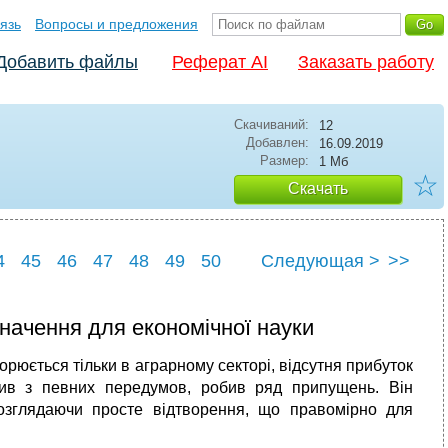
язь
Вопросы и предложения
Добавить файлы
Реферат AI
Заказать работу
Скачиваний:
12
Добавлен:
16.09.2019
Размер:
1 Мб
☆
Скачать
4
45
46
47
48
49
50
Следующая >
>>
54
значення для економічної науки
орюється тільки в аграрному секторі, відсутня прибуток
одив з певних передумов, робив ряд припущень. Він
розглядаючи просте відтворення, що правомірно для