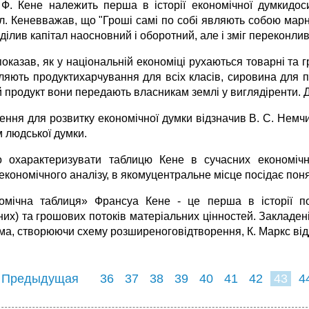
Ф. Кене належить перша в історії економічної думкидос
л. Кеневважав, що "Гроші самі по собі являють собою марне
ділив капітал наосновний і оборотний, але і зміг переконли
оказав, як у національній економіці рухаються товарні та 
ляють продуктихарчування для всіх класів, сировина для п
й продукт вони передають власникам землі у виглядіренти. Д
ачення для розвитку економічної думки відзначив В. С. Не
м людської думки.
 охарактеризувати таблицю Кене в сучасних економічн
кономічного аналізу, в якомуцентральне місце посідає понят
омічна таблиця» Франсуа Кене - це перша в історії пол
их) та грошових потоків матеріальних цінностей. Закладені
ма, створюючи схему розширеноговідтворення, К. Маркс від
 Предыдущая
36
37
38
39
40
41
42
43
4
51
52
53