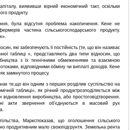
апіталу, виявивши вірний економічний такт, оскільки
ого продукту.
ення, була відсутня проблема накопичення. Кене не
рмерів частина сільськогосподарського продукту.
х».
осин, які забезпечують її постійність (те, що він називає
чної таблиці », представляють два типи відносин, що
робництва з їх технічними обмеженнями та взаємною
отоками, відповідними обміну чи виплаті доходів. Кене
як замкнутого процесу.
нак те,що він одним з перших розділив суспільство на
мічній таблиці», як річний продуктрозподіляється між
и відновлення виробництва, або простоговідтворення.
льні акти звернення об'єднуються в масовий рух
а.
ільства, Маркспоказав, що оголошення сільського
ино продуктивним мало своюпідгрунтя. Земельна рента