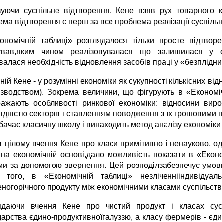
зуючи суспільне відтворення, Кене взяв рух товарного к
ма відтворення є перш за все проблема реалізації суспільн
ономічній таблиці» розглядалося тільки просте відтвор
ував,яким чином реалізовувалася що залишилася у фе
валася необхідність відновлення засобів праці у «безплідни
ній Кене - у розумінні економіки як сукупності кількісних відн
ізводством). Зокрема величини, що фігурують в «Економі
ражають особливості ринкової економіки: відносини ви
ідністю секторів і ставленням поводження з їх грошовими п
ачає класичну школу і винаходить метод аналізу економіки 
в цілому вчення Кене про класи примітивно і ненауково, од
 на економічній основі,дало можливість показати в «Еконо
ми за допомогою звернення. Цей розподілзабезпечує умов
 того, в «Економічній таблиці» незліченнііндивідуа
еногорічного продукту між економічними класами суспільств
ядаючи вчення Кене про чистий продукт і класах сусп
дарства єдино-продуктивноїгалуззю, а класу фермерів - єд