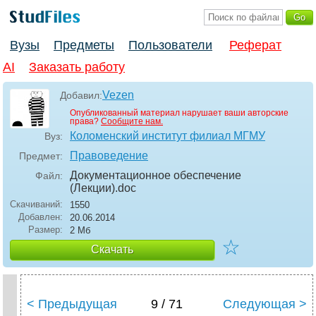
Вузы
Предметы
Пользователи
Реферат
AI
Заказать работу
Vezen
Добавил:
Опубликованный материал нарушает ваши авторские
права?
Сообщите нам.
Коломенский институт филиал МГМУ
Вуз:
Правоведение
Предмет:
Документационное обеспечение
Файл:
(Лекции)
.doc
Скачиваний:
1550
Добавлен:
20.06.2014
Размер:
2 Мб
☆
Скачать
< Предыдущая
9 / 71
Следующая >