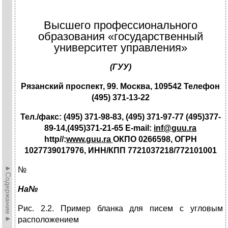
Высшего профессионального
образования «государственный
университет управления»
(ГУУ)
Рязанский проспект, 99. Москва, 109542 Телефон
(495) 371-13-22
Тел./факс: (495) 371-98-83, (495) 371-97-77 (495)377-
89-14,(495)371-21-65
E
-
mail
:
inf
@
guu
.
ra
http
//:
www
.
guu
.
ra
ОКПО 0266598, ОГРН
1027739017976, ИНН/КПП 7721037218/772101001
►Содержание►
№
На№
Рис. 2.2. Пример бланка для писем с угловым
расположением