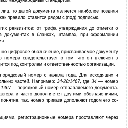
лько между­народным стандартом.
 лиц, то датой документа является наиболее поздняя
ак правило, ставится рядом с (под) подписью.
угих реквизитов: от грифа утверждения до отметки о
на документах в блан­ках, штампах, при оформлении
ия.
н­но-цифровое обозначение, присваиваемое документу
о номера сви­детельствует о том, что он включен в
ится под контролем и ответственностью организации.
 порядковый номер с начала года. Для исходящих и
кольких частей. Например:
34-28/1467,
где
34 —
номер
,
1467—
порядковый номер отправляемого документа.
ктера и часто дополняется другими обоз­начениями,
онятие, так, номер приказа дополняют годом его со­
зациями, регистрационные номера проставляют через