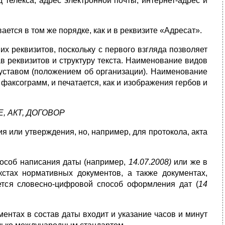
 телекса, адрес электронной почты, интернет-адрес и
ется в том же порядке, как и в реквизите «Адресат».
их реквизитов, поскольку с первого взгляда позволяет
в рекви­зитов и структуру текста. Наименование видов
уставом (положени­ем об организации). Наименование
факсограмм, и печатается, как и изображения гербов и
, АКТ, ДОГОВОР
ия или утверждения, но, например, для протокола, акта
особ написания даты (например,
14.07.2008)
или же в
кстах норма­тивных документов, а также документах,
ется словесно-цифровой способ оформления дат (
14
ентах в состав даты входит и указание часов и минут