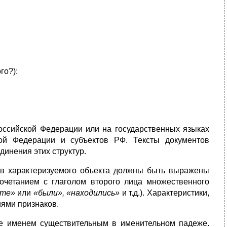
го?):
Российской Федерации или на государственных языках
кой Федерации и субъектов РФ. Тексты документов
динения этих структур.
ов характеризуемого объекта должны быть выражены
четанием с глаго­лом второго лица множественного
ете»
или
«были», «находились»
и т.д.). Характеристики,
ями признаков.
е именем существительным в именительном падеже.