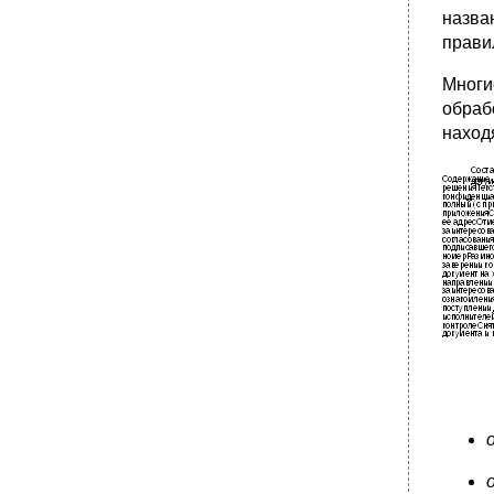
•
5.5. Подсчет и оптимизация
назва
документооборота
прави
•
5.6. Структура баз данных документального
фонда организации
Многи
•
Корреспонденции
обраб
наход
5.7. Контроль за исполнением документов и
принятых решений
•
5.8. Организационное построение службы
документационного обеспечения
управления
5.8.1. Организационная структура службы
доу
•
5.8.2. Структура службы доу
•
5.8.3. Положение о службе доу
Примерное положение о службе
документационного обеспечения
управления
1. Общие положения
•
2.1. Основными целями службы доу
являются организация, руко­водство,
координация, контроль и реализация работ
по документаци-онному обеспечению