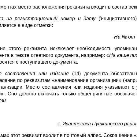
ументах место расположения реквизита входит в состав рек
ка на регистрационный номер и дату
('инициативног
ляется в виде отметки:
На № от
ие этого реквизита исключает необходимость упомина­
ента в тексте ответного документа, например:
«На ваше пис
осятся с поступив­шего документа.
о составления или издания
(14) документа обязатель
еление по рекви­зитам «наименование организации» (напри
ганизации. Место составле­ния или издания указывают с
ия. Оно должно включать только обще­принятые обознач
сти
с.
Ивантеевка Пушкинского район
ьмах этот реквизит входит в почтовый адрес. Сокращение «г