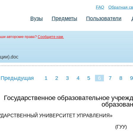
FAQ
Обратная св
Вузы
Предметы
Пользователи
аши авторские права?
Сообщите нам.
ции)
.doc
 Предыдущая
1
2
3
4
5
6
7
8
9
16
17
18
19
20
21
Государственное образовательное учреж
образова
УДАРСТВЕННЫЙ УНИВЕРСИТЕТ УПРАВЛЕНИЯ»
(ГУУ)