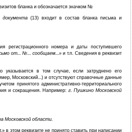
визитов бланка и обозначается значком №
о)
доку­мента
(13) входит в состав бланка письма и
ния регистрационного номера и даты поступившего
ьмо от... №... сообщаем...»
и т.п. Сведения в реквизит
но ука­зывается в том случае, если затруднено его
мер, Московский...) и отсутствуют справочные данные
 учетом принятого административно-территориального
ения и сокращения. Например:
г. Пушкино Московской
а Московской области.
.» в этом реквизите не принято ставить при написании