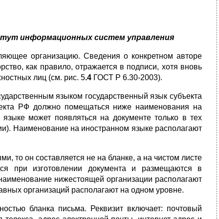
тут информационных систем управления
­ляющее организацию. Сведения о конкретном авторе
ство, как пра­вило, отражается в подписи, хотя вновь
остных лиц (см. рис. 5
.4
ГОСТ Р 6.30-2003).
сударственным языком государственный язык субъекта
бъекта РФ должно помещаться ниже наименования на
языке может появлять­ся на документе только в тех
ации). Наименование на иностранном языке располагают
и, то он составляется не на бланке, а на чистом листе
ся при изго­товлении документа и размещаются в
: наименование нижестоящей организации располагают
вных организаций располагают на одном уровне.
нос­тью бланка письма. Реквизит включает: почтовый