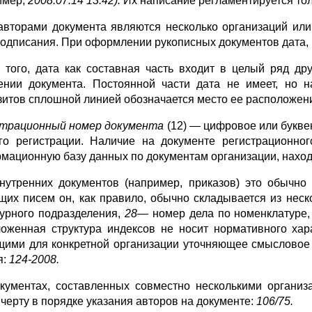
имер,
2008.07.14 13:42).
Их написание регламентируется то
авторами документа являются несколько организаций или
подписа­ния. При оформлении рукописных документов дата, к
 того, дата как составная часть входит в целый ряд др
ении доку­мента. Постоянной части дата не имеет, но 
зитов сплошной линией обо­значается место ее расположен
трационный номер документа
(12) — цифровое или букве
го ре­гистрации. Наличие на документе регистрационног
мационную базу дан­ных по документам организации, наход
нутренних документов (например, приказов) это обычно
щих пи­сем он, как правило, обычно складывается из нес
турного подразделе­ния,
28—
номер дела по номенклатуре
оженная структура индексов не носит нормативного хара
ими для конкретной организации уточняющее смысловое п
я:
124-2008.
кументах, составленных совместно несколькими органи­
чер­ту в порядке указания авторов на документе:
106/75.