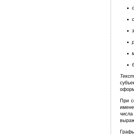
управления. Служба доу решает
следующие задачи:
2.1.1. Совершенствование форм и методов
работы с документами.
3.1. В соответствии с возложенными
задачами служба доу осуще­ствляет
следующие функции:
4.1. Служба доу имеет право:
•
5.8.4. Регламентация деятельности
работников службы доу
•
5.8.5. Инструкция по документационному
обеспечению управления
Текс
•
5.8.6. Нормирование документационных
субъе
работ службы доу
оформл
•
Глава 6
6.1. Документальный и архивный фонды
При с
имене
•
6.2. Общие принципы формирования дел
числа
•
6.3. Систематизация и учет документов
выраж
организации
•
6.4. Оценка значимости документов и
Графы
определение сроков их хранения