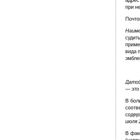
адрес
•
4.6.6. Письмо-предложение
при н
•
3. Величина вознаграждения и форма
Почто
оплаты
4. Дополнительные условия
Наиме
•
4.6.7. Рекламное письмо
судит
•
4.6.8. Письмо-просьба
приме
вида 
(СанПиН 2.2.2/2.4.1340-03) в количестве 40
шт.
эмбле
•
1. Сведения об организации
2. Формы участия (отметить необходимое)
3. Сведения об участнике
Дато
— это
4.6.10. Гарантийное письмо
Примеры гарантийных писем
В бол
•
4.6.11. Письмо-запрос
соотв
Примеры писем-запросов
содер
июля 2
4. Справку о стоимости одного кубометра
гравия на 01.08.2008.
В фак
4.6.12. Письмо-заказ