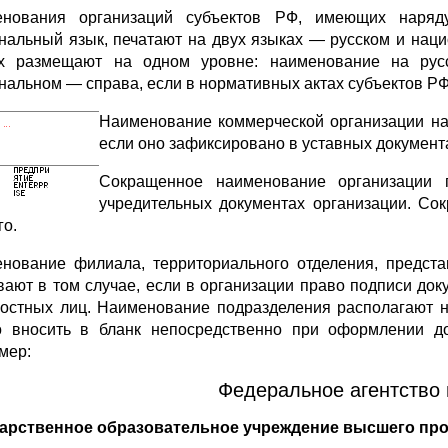
нования организаций субъектов РФ, имеющих наряду
нальный язык, печатают на двух языках — русском и нац
х размещают на одном уров­не: наименование на рус
нальном — справа, если в нормативных актах субъектов РФ
Наименование коммерческой организации на 
если оно зафиксировано в уставных документ
Сокращенное наименование организации п
учредительных документах организа­ции. С
го.
нование филиала, территориального отделения, предста­
вают в том случае, если в организации право подписи до
остных лиц. На­именование подразделения располагают н
 вносить в бланк непосред­ственно при оформлении до
мер:
Федеральное агентство
арственное образовательное учреждение высшего пр