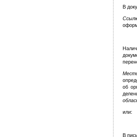
•
4.6.23. Рекомендательное письмо
В док
•
4.6.24. Сопроводительное письмо
Ссыл
Примеры сопроводительных писем
оформ
•
5.1. Организация документооборота
•
5.2. Технологии обработки поступающих
документов
Налич
5.2.1. Экспедиционная обработка
докум
поступающей корреспонденции
перен
•
5.2.2. Предварительное рассмотрение
документов
Мест
5.2.3. Рассмотрение корреспонденции
опред
руководителем
об ор
•
5.2.5. Обработка телеграфных и
делен
телефонных сообщений
обла
5.3. Организация движения документов
между подразделениями
или:
5.3.1. Документооборот исполнителя
(сотрудника)
•
5.3.2. Организация движения инициативных
и ответных документов
В пис