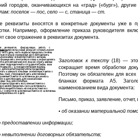
ний городов, оканчивающихся на «град» («бург»), друг
лам:
поселок — пос, село — с, станица — ст.
е реквизиты вносятся в конкретные документы уже в п
отки. Например, оформление приказа руководителя включ
ят свое отражение в реквизитах документа.
Заголовок к тексту
(18) — эт
сокращает время обработки док
Поэтому он обязателен для всех
бланках формата А5. Заголо
наименованием вида документа:
Письмо, приказ, заявление, отчет, 
•
об оказании материальной пом
о предоставлении информации;
о невыполнении договорных обязательств;