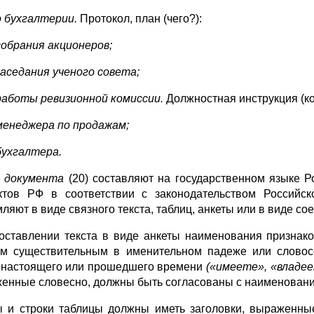
о бухгалтерии.
Протокол, план (чего?):
собрания акционеров;
заседания ученого совета;
работы ревизионной комиссии.
Должностная инструкция (ко
менеджера по продажам;
бухгалтера.
т документа
(20) составляют на государственном языке 
ктов РФ в соответствии с законодательством Российс
яют в виде связного тек­ста, таблиц, анкеты или в виде сое
оставлении текста в виде анкеты наименования признак
м сущес­твительным в именительном падеже или словосо
 настоящего или прошед­шего времени
(«имеете», «владе
енные словесно, должны быть со­гласованы с наименовани
 и строки таблицы должны иметь заголовки, выраженны