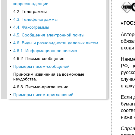
корреспонденции
4.2. Телеграммы
•
4.3. Телефонограммы
«ГОС
•
4.4. Факсограммы
Автор
•
4.5. Сообщения электронной почты
обяза
•
4.6. Виды и разновидности деловых писем
входи
•
4.6.1. Информационное письмо
4.6.2. Письмо-сообщение
Наиме
РФ, п
•
Примеры писем-сообщений
русск
Приносим извинения за возможные
случа
неудобства.
в доку
4.6.3. Письмо-приглашение
•
Примеры писем-приглашений
Если д
4.6.4. Письмо-извещение
бумаг
соотв
•
6. Утверждение годового отчета,
бухгалтерского баланса, счетов прибылей и
ниже 
убытков общества, рас- пределение его
прибылей и убытков.
Справ
(Название предприятия-должника)