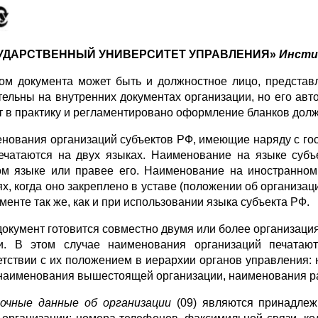
УДАРСТВЕННЫЙ УНИВЕРСИТЕТ УПРАВЛЕНИЯ»
Инсти
ом документа может быть и должностное лицо, представ
тельны на внутренних документах организации, но его автор
т в практику и регла­ментировано оформление бланков должн
нования организаций субъектов РФ, имеющие наряду с го
е­чатаются на двух языках. Наименование на языке су
ом языке или правее его. Наименование на иностранном 
ях, когда оно закреплено в уста­ве (положении об организ
менте так же, как и при использовании языка субъекта РФ.
окумент готовится совместно двумя или более организа­циям
и. В этом случае наименования организаций печатают
етствии с их положе­нием в иерархии органов управления
наименования вышестоящей ор­ганизации, наименования ра
очные данные об организации
(09) являются принадлеж