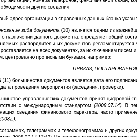
 организа­ции; номера телефонов, факсимильной связи, код
еобходимости другие сведения.
вый адрес организации в справочных данных бланка ука­зыва
нование вида документа
(10) является одним из важней­ш
ь о назначении данного документа, определяет общий соста
няемых рас­порядительных документов регламентируется 
проставляется на всех документах, за исключением писем и 
м, центрованно прописными буквами, например:
ПРИКАЗ, ПОСТАНОВЛЕНИЕ
й
(11) большинства документов является дата его подпи­сан
 дата проведения мероприятия (заседания, проверки).
ьшинстве управленческих документов принят цифровой сп
ет­ствии с международным стандартом
(2008.07.14).
В те
жащих сведения финансового характера, часто применя
008г.).
сограммах, телеграммах и телефонограммах и других до­кум