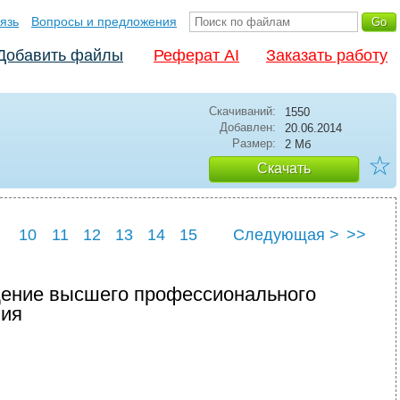
язь
Вопросы и предложения
Добавить файлы
Реферат AI
Заказать работу
Скачиваний:
1550
Добавлен:
20.06.2014
Размер:
2 Мб
☆
Скачать
10
11
12
13
14
15
Следующая >
>>
22
23
24
25
дение высшего профессионального
ния