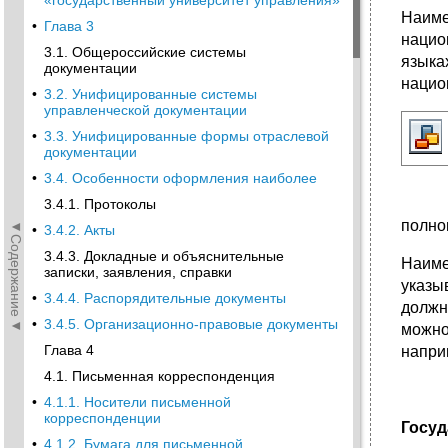
«государственный университет управления»
Наиме
•
Глава 3
нацио
3.1. Общероссийские системы
языка
документации
нацио
•
3.2. Унифицированные системы
управленческой документации
•
3.3. Унифицированные формы отраслевой
документации
•
3.4. Особенности оформления наиболее
3.4.1. Протоколы
полно
◄Содержание◄
•
3.4.2. Акты
3.4.3. Докладные и объяснительные
Наиме
записки, заявления, справки
указы
•
3.4.4. Распорядительные документы
должн
•
3.4.5. Организационно-правовые документы
можно
Глава 4
напри
4.1. Письменная корреспонденция
•
4.1.1. Носители письменной
корреспонденции
Госуд
•
4.1.2. Бумага для письменной