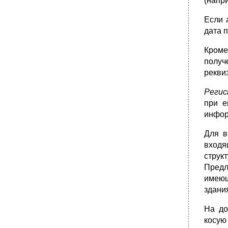
(напр
•
Пример письма-заказа
4.6.13. Письмо-согласие
Если 
дата 
Примеры писем-согласий
4.6.14. Письмо-отказ
Кроме
Примеры писем-отказов
получ
•
4.6.15. Письмо-подтверждение
рекви
Примеры писем-подтверждений
Регис
4.6.16. Письмо-напоминание
при е
Примеры писем-напоминаний
инфор
•
4.6.17. Письмо-требование
Для в
4.6.18. Претензионное (рекламационное)
входя
письмо
струк
•
Примеры писем-претензий
Предл
•
4.6.19. Письмо-поздравление
имеющ
•
4.6.20. Письмо-благодарность
здани
•
4.6.21. Письмо-соболезнование
На до
Примеры писем-соболезнований
косую 
4.6.22. Письмо-извинение