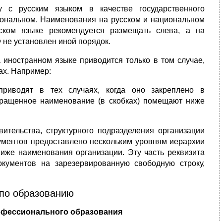
 с русским языком в качестве государственного
иональном. Наименова­ния на русском и национальном
ском языке рекомендуется размещать слева, а на
 не установлен иной порядок.
иностранном языке приводится только в том случае,
ах. Например:
риводят в тех слу­чаях, когда оно закреплено в
окращенное наименование (в скобках) помещают ниже
вительства, структурного подразделения организации
кументов пре­доставлено нескольким уровням иерархии
иже наименования ор­ганизации. Эту часть реквизита
кументов на зарезервированную свободную строку,
 по образованию
офессионального образования