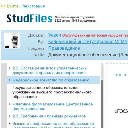
1. Основные понятия управления
документами
Войти
/
Регистрация
•
1.2. Нормативно-правовая база управления
документами
Файловый архив студентов.
1327 вузов, 5483 предметов.
•
Правовые основы стандартизации
•
1.2.4. Нормативные правовые акты
Vezen
Добавил:
Опубликованный материал нарушает в
межведомственного и ведомственного
характера
Коломенский институт филиал МГМУ
Вуз:
Правоведение
Предмет:
Лекция 2
Документационное обеспечение (Лек
Файл:
2.1. Общие требования к юридической силе
и оформлению документов
•
2.2. Состав реквизитов управленческих
документов и правила их оформления
<<
<
•
Федеральное агентство по образованию
Государственное образовательное
учреждение высшего профессионального
образования
•
Флаговое форматирование Центрованное
форматирование
«ГОС
•
2.3. Требования к бланкам документов
•
Высшего профессионального образования