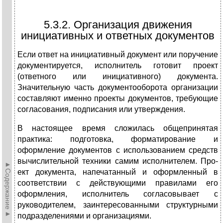
5.3.2. Организация движения
инициативных и ответных документов
Если ответ на инициативный документ или поручение
докумен­тируется, исполнитель готовит проект
(ответного или инициатив­ного) документа.
Значительную часть документооборота органи­зации
составляют именно проекты документов, требующие
согла­сования, подписания или утверждения.
В настоящее время сложилась общепринятая
практика: подго­товка, форматирование и
оформление документов с использова­нием средств
вычислительной техники самим исполнителем. Про­
►Содержание►
ект документа, напечатанный и оформленный в
соответствии с действующими правилами его
оформления, исполнитель согласо­вывает с
руководителем, заинтересованными структурными
под­разделениями и организациями.