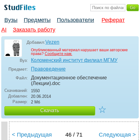
Вузы
Предметы
Пользователи
Реферат
AI
Заказать работу
Vezen
Добавил:
Опубликованный материал нарушает ваши авторские
права?
Сообщите нам.
Коломенский институт филиал МГМУ
Вуз:
Правоведение
Предмет:
Документационное обеспечение
Файл:
(Лекции)
.doc
Скачиваний:
1550
Добавлен:
20.06.2014
Размер:
2 Мб
☆
Скачать
< Предыдущая
46 / 71
Следующая >