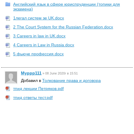
Английский язык в сфере юриспруденции (топики для
экзамена)
1легал систем зе UK.docx
2 The Court System for the Russian Federation.docx
3 Careers in law in UK.docx
4 Careers in Law in Russia.docx
5 фьюче профессия.docx
Myppp111
»
08 June 2020г в 15:51
Добавил в
Толкование права и договора
тпид лекции Петряков.pdf
тпид ответы тест.pdf