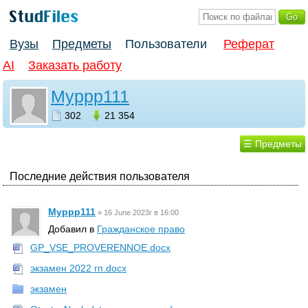
Вузы
Предметы
Пользователи
Реферат
AI
Заказать работу
Myppp111
302
21 354
☰ Предметы
Последние действия пользователя
Myppp111
»
16 June 2023г в 16:00
Добавил в
Гражданское право
GP_VSE_PROVERENNOE.docx
экзамен 2022 гп.docx
экзамен