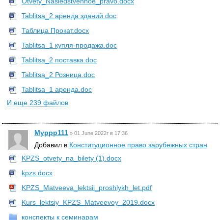
Otvety_Nasledstvennoe_pravo.docx
Tablitsa_2 аренда зданий.doc
Таблица Прокат.docx
Tablitsa_1 купля-продажа.doc
Tablitsa_2 поставка.doc
Tablitsa_2 Розница.doc
Tablitsa_1 аренда.doc
И еще 239 файлов
Myppp111
»
01 June 2022г в 17:36
Добавил в
Конституционное право зарубежных стран
KPZS_otvety_na_bilety (1).docx
kpzs.docx
KPZS_Matveeva_lektsii_proshlykh_let.pdf
Kurs_lektsiy_KPZS_Matveevoy_2019.docx
конспекты к семинарам