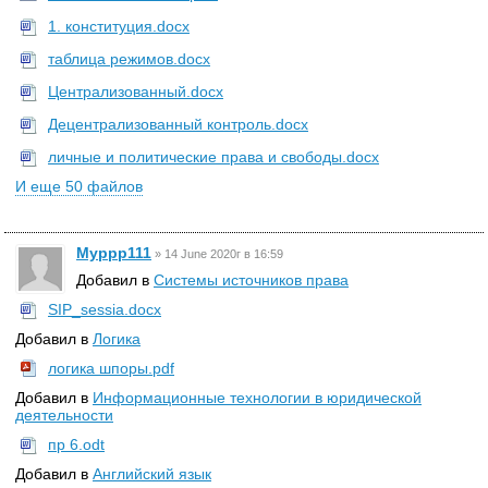
1. конституция.docx
таблица режимов.docx
Централизованный.docx
Децентрализованный контроль.docx
личные и политические права и свободы.docx
И еще 50 файлов
Myppp111
»
14 June 2020г в 16:59
Добавил в
Системы источников права
SIP_sessia.docx
Добавил в
Логика
логика шпоры.pdf
Добавил в
Информационные технологии в юридической
деятельности
пр 6.odt
Добавил в
Английский язык