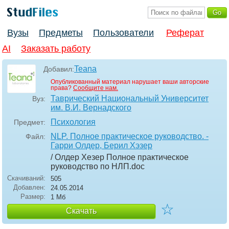
Вузы
Предметы
Пользователи
Реферат
AI
Заказать работу
Teana
Добавил:
Опубликованный материал нарушает ваши авторские
права?
Сообщите нам.
Таврический Национальный Университет
Вуз:
им. В.И. Вернадского
Психология
Предмет:
NLP. Полное практическое руководство. -
Файл:
Гарри Олдер, Берил Хэзер
/ Олдер Хезер Полное практическое
руководство по НЛП
.doc
Скачиваний:
505
Добавлен:
24.05.2014
Размер:
1 Мб
☆
Скачать