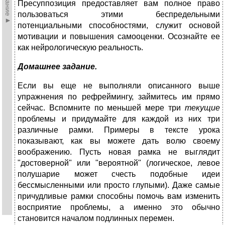
Пресуппозиция предоставляет вам полное право
пользоваться этими беспредельными
потенциальными способностями, служит основой
мотивации и повышения самооценки. Осознайте ее
как нейрологическую реальность.
Домашнее задание.
Если вы еще не выполняли описанного выше
упражнения по рефреймингу, займитесь им прямо
сейчас. Вспомните по меньшей мере три
текущие
проблемы и придумайте для каждой из них три
различные рамки. Примеры в тексте урока
показывают, как вы можете дать волю своему
воображению. Пусть новая рамка не выглядит
"достоверной" или "вероятной" (логическое, левое
полушарие может счесть подобные идеи
бессмысленными или просто глупыми). Даже самые
причудливые рамки способны помочь вам изменить
восприятие проблемы, а именно это обычно
становится началом подлинных перемен.