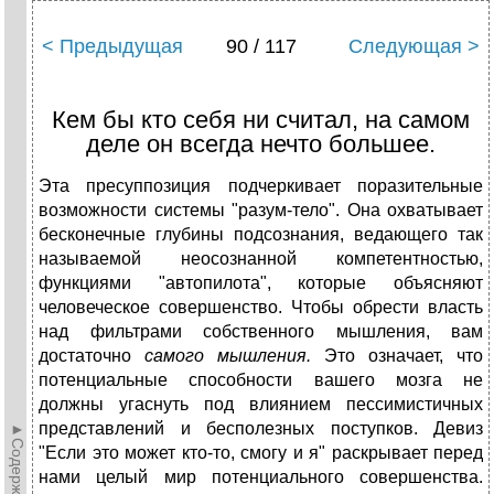
< Предыдущая
90 / 117
Следующая >
Кем бы кто себя ни считал, на самом
деле он всегда нечто большее.
Эта пресуппозиция подчеркивает поразительные
возможности системы "разум-тело". Она охватывает
бесконечные глубины подсознания, ведающего так
называемой неосознанной компетентностью,
функциями "автопилота", которые объясняют
человеческое совершенство. Чтобы обрести власть
над фильтрами собственного мышления, вам
достаточно
самого мышления.
Это означает, что
потенциальные способности вашего мозга не
должны угаснуть под влиянием пессимистичных
представлений и бесполезных поступков. Девиз
►Содержание►
"Если это может кто-то, смогу и я" раскрывает перед
нами целый мир потенциального совершенства.