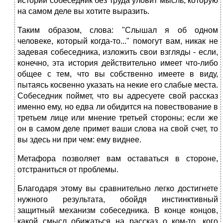
истории собеседник без труда уловит мысль, которую
на самом деле вы хотите выразить.
Таким образом, слова: "Слышал я об одном
человеке, который когда-то..." помогут вам, никак не
задевая собеседника, изложить свои взгляды - если,
конечно, эта история действительно имеет что-либо
общее с тем, что вы собственно имеете в виду,
пытаясь косвенно указать на некие его слабые места.
Собеседник поймет, что вы адресуете свой рассказ
именно ему, но едва ли обидится на повествование в
третьем лице или мнение третьей стороны; если же
он в самом деле примет ваши слова на свой счет, то
вы здесь ни при чем: ему виднее.
Метафора позволяет вам оставаться в стороне,
отстраниться от проблемы.
Благодаря этому вы сравнительно легко достигнете
нужного результата, обойдя инстинктивный
защитный механизм собеседника. В конце концов,
какой смысл обижаться на рассказ о ком-то, кого