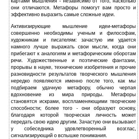
картами мышления - независимо от того, насколько
они отличаются. Метафоры помогут вам просто и
эффективно выразить самые сложные идеи.
Активизирующие мышление идеи-метафоры
совершенно необходимы ученым и философам,
художникам и писателям: зачастую им удается
намного лучше выражать свои мысли, когда они
прибегают к аналогиям и метафорическим оборотам
речи. Художественные и поэтические фантазии,
прорывы в науке, технические изобретения и прочие
разновидности результатов творческого мышления
нередко появляются именно после того, как мы
подбираем удачную метафору, обычно черпая
вдохновение из мира природы. Метафоры
становятся искрами, воспламеняющими творческие
способности; более того - они образуют основу,
благодаря которой творческая личность может
передать свою идею другим. Зачастую они вызывают
у собеседника удовлетворенный возглас,
сигнализирующий о вспышке понимания.