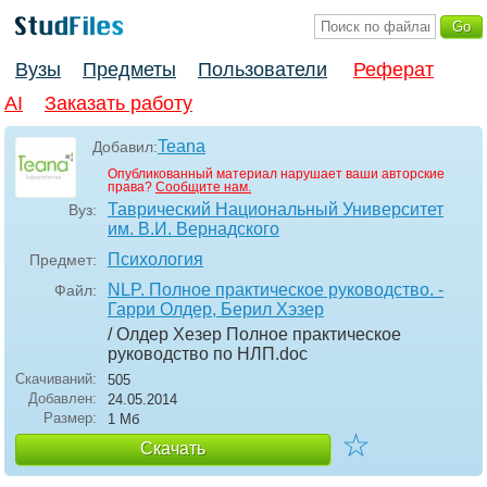
Вузы
Предметы
Пользователи
Реферат
AI
Заказать работу
Teana
Добавил:
Опубликованный материал нарушает ваши авторские
права?
Сообщите нам.
Таврический Национальный Университет
Вуз:
им. В.И. Вернадского
Психология
Предмет:
NLP. Полное практическое руководство. -
Файл:
Гарри Олдер, Берил Хэзер
/ Олдер Хезер Полное практическое
руководство по НЛП
.doc
Скачиваний:
505
Добавлен:
24.05.2014
Размер:
1 Мб
☆
Скачать