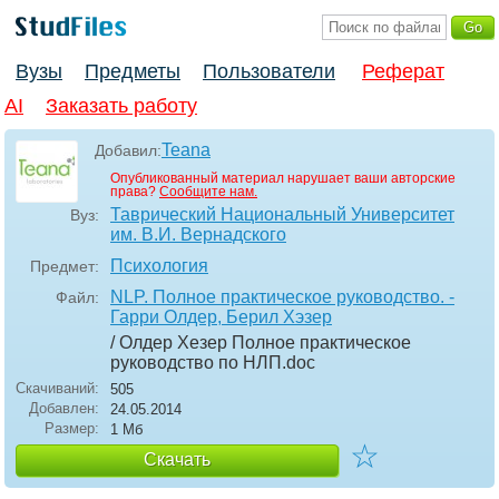
Вузы
Предметы
Пользователи
Реферат
AI
Заказать работу
Teana
Добавил:
Опубликованный материал нарушает ваши авторские
права?
Сообщите нам.
Таврический Национальный Университет
Вуз:
им. В.И. Вернадского
Психология
Предмет:
NLP. Полное практическое руководство. -
Файл:
Гарри Олдер, Берил Хэзер
/ Олдер Хезер Полное практическое
руководство по НЛП
.doc
Скачиваний:
505
Добавлен:
24.05.2014
Размер:
1 Мб
☆
Скачать