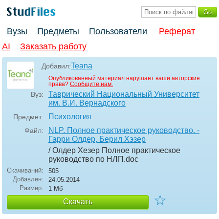
Вузы
Предметы
Пользователи
Реферат
AI
Заказать работу
Teana
Добавил:
Опубликованный материал нарушает ваши авторские
права?
Сообщите нам.
Таврический Национальный Университет
Вуз:
им. В.И. Вернадского
Психология
Предмет:
NLP. Полное практическое руководство. -
Файл:
Гарри Олдер, Берил Хэзер
/ Олдер Хезер Полное практическое
руководство по НЛП
.doc
Скачиваний:
505
Добавлен:
24.05.2014
Размер:
1 Мб
☆
Скачать