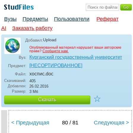
Вузы
Предметы
Пользователи
Реферат
AI
Заказать работу
Upload
Добавил:
Опубликованный материал нарушает ваши авторские
права?
Сообщите нам.
Курганский государственный университет
Вуз:
[НЕСОРТИРОВАННОЕ]
Предмет:
хоспис
.doc
Файл:
Скачиваний:
405
Добавлен:
26.02.2016
Размер:
3 Мб
☆
Скачать
< Предыдущая
80 / 81
Следующая >