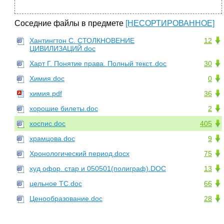
Соседние файлы в предмете
[НЕСОРТИРОВАННОЕ]
Хантингтон С. СТОЛКНОВЕНИЕ
12
ЦИВИЛИЗАЦИЙ.doc
Харт Г. Понятие права. Полный текст..doc
30
Химия.doc
0
химия.pdf
36
хорошие билеты.doc
2
хоспис.doc
405
храмцова.doc
9
Хронологический период.docx
75
худ офор. стар и 050501(полиграф).DOC
13
цельное ТС.doc
66
Ценообразование.doc
28