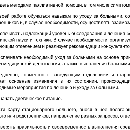
адеть методами паллиативной помощи, в том числе симпто
своей работе обучаться навыкам по уходу за больными, с
венников и, в случае необходимости, осуществлять взаимоз
еспечивать надлежащий уровень обследования и лечения 
инской науки и техники. В случае необходимости, организу
ующим отделением и реализует рекомендации консультанто
еспечивать необходимый уход за больными на основе при
л медицинской деонтологии, а также выполнения больными
едневно, совместно с заведующим отделением и старш
ает основные изменения в их состоянии, происходящи
одимые мероприятия по лечению и уходу за больными.
значать диетическое питание.
сти Карту стационарного больного, внося в нее полага
ого или родственников, направление разных запросов, отве
оверять правильность и своевременность выполнения ср