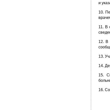
и ука
Обязанности
•
Ответственность
10. П
враче
35. Положение о медицинской сестре
выездной службы Общие положения
11. В
Обязанности
сведе
•
Ответственность
36. Положение о фельдшере выездной
12. В
службы Общие положения
сообщ
Обязанности
13. У
•
Ответственность
37. Положение о сестре-хозяйке выездной
14. Д
службы Общие положения
Обязанности
15. С
больн
•
Ответственность
Персонал стерилизационной
16. С
38. Положение о медицинской сестре
стерилизационной Общие положения
Обязанности