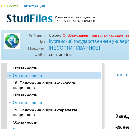
Войти
/
Регистрация
Обязанности
•
Ответственность
Файловый архив студентов.
16. Положение о медицинском регистраторе
1327 вузов, 5478 предметов.
приемного отделения Общие положения
Обязанности
Upload
Добавил:
Опубликованный материал нарушает в
•
Ответственность
Курганский государственный универ
Вуз:
[НЕСОРТИРОВАННОЕ]
Предмет:
Персонал стационара
хоспис
.doc
Файл:
17. Положение о заведующем стационаром
Общие положения
Обязанности
<<
<
•
Ответственность
18. Положение о враче-онкологе
стационара
Обязанности
•
Ответственность
19. Положение о враче-терапевте
стационара
Завед
Обязанности
-за н