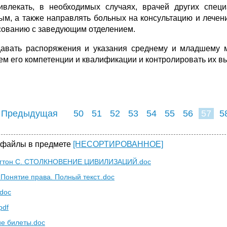
ивлекать, в необходимых случаях, врачей других спец
ым, а также направлять больных на консультацию и лечен
сованию с заведующим отделением.
давать распоряжения и указания среднему и младшему м
ем его компетенции и квалификации и контролировать их в
 Предыдущая
50
51
52
53
54
55
56
57
5
65
66
67
6
 файлы в предмете
[НЕСОРТИРОВАННОЕ]
нгтон С. СТОЛКНОВЕНИЕ ЦИВИЛИЗАЦИЙ.doc
 Понятие права. Полный текст..doc
doc
pdf
е билеты.doc