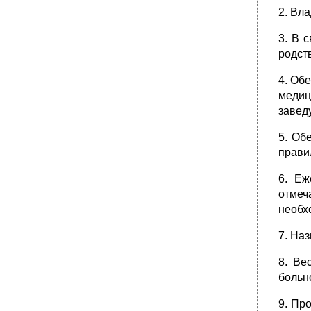
•
Ответственность
2. Вл
30. Положение о враче-онкологе выездной
службы Общие положения
3. В 
родст
Обязанности
•
Ответственность
4. Об
31. Положение о враче-терапевте выездной
медиц
службы Общие положения
завед
Обязанности
5. Об
•
Ответственность
прави
32. Положение о медицинском психологе
выездной службы Общие положения
6. Еж
Обязанности
отмеч
•
Ответственность
необх
33. Положение о старшей медицинской
сестре выездной службы Общие положения
7. На
Обязанности
8. Ве
•
Ответственность
больн
34. Положение о медицинской сестре
(диспетчере) по приему вызовов Общие
9. Пр
положения