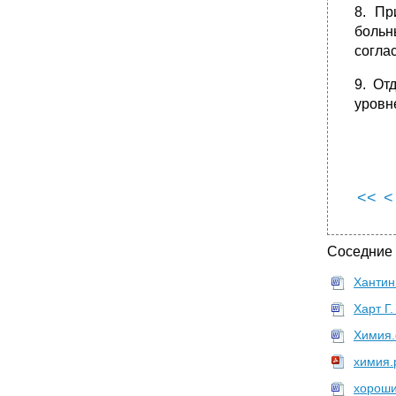
8. Пр
больн
согла
9. От
уровн
<<
<
Соседние
Ханти
Харт Г.
Химия.
химия.
хороши