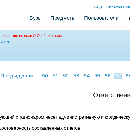
FAQ
Обратная св
Вузы
Предметы
Пользователи
аши авторские права?
Сообщите нам.
ситет
 Предыдущая
50
51
52
53
54
55
56
57
5
65
66
67
6
Ответственн
ующий стационаром несет административную и юридическу
едостоверность составленных отчетов.