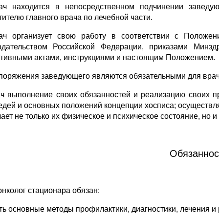
ач находится в непосредственном подчинении заведую
тителю главного врача по лечебной части.
ач организует свою работу в соответствии с Положен
одательством Российской Федерации, приказами Минзд
тивными актами, инструкциями и настоящим Положением.
споряжения заведующего являются обязательными для врач
ач выполнение своих обязанностей и реализацию своих п
едей и основных положений концепции хосписа; осуществляе
чает не только их физическое и психическое состояние, но
Обязаннос
онколог стационара обязан:
ать основные методы профилактики, диагностики, лечения и