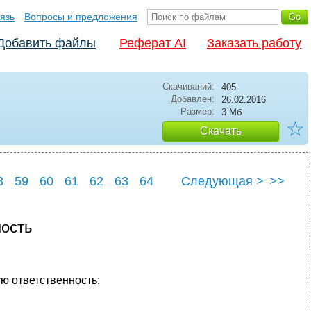
язь
Вопросы и предложения
Добавить файлы
Реферат AI
Заказать работу
Скачиваний:
405
Добавлен:
26.02.2016
Размер:
3 Мб
☆
Скачать
8
59
60
61
62
63
64
Следующая >
>>
8
69
ость
ю ответственность: