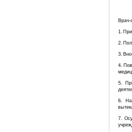
•
Ответственность
39. Положение о санитарке
стерилизационной Общие положения
Врач-
Обязанности
•
Обязанности
1. Пр
•
Ответственность
2. По
41. Положение о медицинской сестре по
массажу Общие положения
3. Вн
Обязанности
•
Ответственность
4. По
медиц
5. Пр
деяте
6. На
вытек
7. Ос
учреж