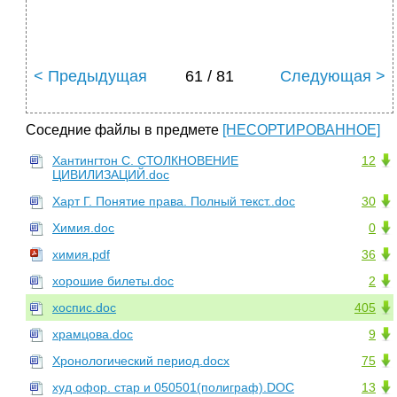
< Предыдущая
61 / 81
Следующая >
Соседние файлы в предмете
[НЕСОРТИРОВАННОЕ]
Хантингтон С. СТОЛКНОВЕНИЕ
12
ЦИВИЛИЗАЦИЙ.doc
Харт Г. Понятие права. Полный текст..doc
30
Химия.doc
0
химия.pdf
36
хорошие билеты.doc
2
хоспис.doc
405
храмцова.doc
9
Хронологический период.docx
75
худ офор. стар и 050501(полиграф).DOC
13