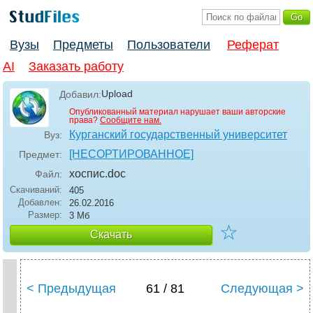
Вузы
Предметы
Пользователи
Реферат
AI
Заказать работу
Upload
Добавил:
Опубликованный материал нарушает ваши авторские
права?
Сообщите нам.
Курганский государственный университет
Вуз:
[НЕСОРТИРОВАННОЕ]
Предмет:
хоспис
.doc
Файл:
Скачиваний:
405
Добавлен:
26.02.2016
Размер:
3 Мб
☆
Скачать
< Предыдущая
61 / 81
Следующая >