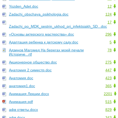
Yozden_Adet.doc
12
Zadachi_obschaya_psikhologia.doc
124
17
Zadachi_po_MDK_sestrin_ukhod_pri_infektsiakh_SD...doc
«Основы актерского мастерства».doc
296
Адаптация ребенка к детскому саду.doc
5
Адзинов Магомед На берегах моей печали
78
Историче...rtf
Акционерное общество.doc
275
Анатомия 2 симестр.doc
447
Анатомия.doc
423
анатомия1.doc
365
Анимация Лекции.docx
2201
Анимация.pdf
515
афв ответы.docx
829
афв.docx
343