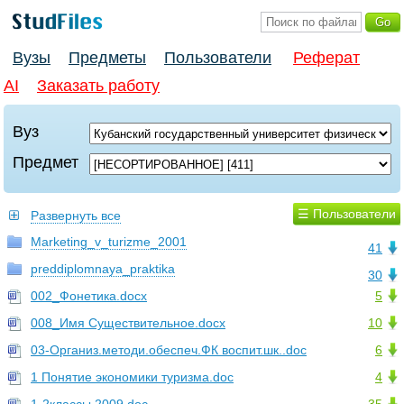
Вузы
Предметы
Пользователи
Реферат
AI
Заказать работу
Вуз
Предмет
☰ Пользователи
Развернуть все
Marketing_v_turizme_2001
41
preddiplomnaya_praktika
30
002_Фонетика.docx
5
008_Имя Существительное.docx
10
03-Организ.методи.обеспеч.ФК воспит.шк..doc
6
1 Понятие экономики туризма.doc
4