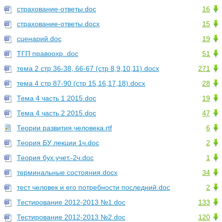
страхование-ответы.doc
16
страхование-ответы.docx
15
сценарий.doc
19
ТГП правоохр..doc
51
тема 2 стр 36-38, 66-67 (стр 8,9,10,11).docx
271
тема 4 стр 87-90 (стр 15,16,17,18).docx
28
Тема 4 часть 1 2015.doc
19
Тема 4 часть 2 2015.doc
47
Теории развития человека.rtf
6
Теория БУ лекции 1ч.doc
2
Теория бух.учет.-2ч.doc
1
терминальные состояния.docx
34
тест человек и его потребности последний.doc
2
Тестирование 2012-2013 №1.doc
133
Тестирование 2012-2013 №2.doc
120