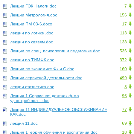
Лекции ГЭК Налоги.doc
7
Лекции Метрология.doc
156
Лекции ПМ 03-6.docx
17
лекции по логике .doc
113
лекции по связям.doc
138
Лекции по спец. психологии и педагогике.doc
536
лекции по ТИМФК.doc
372
Лекции по экономике Фк и С.doc
160
Лекции сервисной деятельности.doc
499
лекции статистика.doc
8
Лекция 1 Сервисная деят.как ф-ма
96
уд.потреб.чел....doc
Лекция 11 ИНДИВИДУАЛЬНОЕ ОБСЛУЖИВАНИЕ
77
КАК.doc
лекция 11.doc
69
Лекция 1Теория обучения и воспитания.doc
18