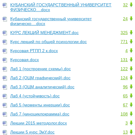
КУБАНСКИЙ ГОСУДАРСТВЕННЫЙ УНИВЕРСИТЕТ
32
ФИЗИЧЕСКО....docx
Кубанский государственный университет
24
физическо....docx
КУРС ЛЕКЦИЙ МЕНЕДЖМЕНТ.doc
325
Курс лекций по общей психологии.doc
771
Курсовая РТПП 2 к.docx
4
Курсовая.docx
131
Лаб 1 (построение схемы).doc
122
Лаб 2 (ОЦМ графический).doc
124
Лаб 3 (ОЦМ аналитический).doc
96
Лаб 4 (устойчивость).doc
65
Лаб 5 (моменты инерции).doc
67
Лаб 7 (киноциклокрамма).doc
108
Лекции 2015 методолог.docx
3
Лекции 5 курс ЭиУ.doc
13