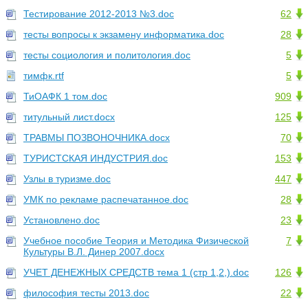
Тестирование 2012-2013 №3.doc
62
тесты вопросы к экзамену информатика.doc
28
тесты социология и политология.doc
5
тимфк.rtf
5
ТиОАФК 1 том.doc
909
титульный лист.docx
125
ТРАВМЫ ПОЗВОНОЧНИКА.docx
70
ТУРИСТСКАЯ ИНДУСТРИЯ.doc
153
Узлы в туризме.doc
447
УМК по рекламе распечатанное.doc
28
Установлено.doc
23
Учебное пособие Теория и Методика Физической
7
Культуры В.Л. Динер 2007.docx
УЧЕТ ДЕНЕЖНЫХ СРЕДСТВ тема 1 (стр 1,2,).doc
126
философия тесты 2013.doc
22