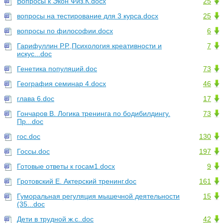
Вопросы к Экон Физ.К.docx
25
вопросы на тестирование для 3 курса.docx
25
вопросы по философии.docx
6
Гарифуллин Р.Р.,Психология креативности и
7
искус...doc
Генетика популяций.doc
73
География семинар 4.docx
46
глава 6.doc
17
Гончаров В. Логика тренинга по бодибилдингу.
73
Пр...doc
гос.doc
130
Госсы.doc
197
Готовые ответы к госам1.docx
9
Гротовский Е. Актерский тренинг.doc
161
Гуморальная регуляция мышечной деятельности
15
(35...doc
Дети в трудной ж.с..doc
42