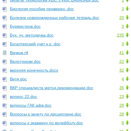
билеты Технологии ИВС 3 курс БАКАЛАВР.doc
1
Биология пособие проверен..doc
3
Болезни новорожденных рабочая тетрадь.doc
20
Бурмистров.doc
3
Бух. уч. методичка.doc
235
Бхгалтерский учет к.р..doc
3
Вачков.rtf
41
Велотуризм.doc
22
верхняя конечность.docx
32
Витя.doc
4
ВКР специалиста метод.рекомендации.doc
35
вопрос 22.doc
23
вопросы ГАК афв.doc
28
Вопросы к зачету по дисциплине.doc
28
вопросы к экзамену по волейболу.doc
8