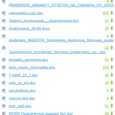
8
PRIMERNYE_VARIANTY_OTVETOV_NA_ZADANIYa_PO_SOSTA.
rukovodstvo.oslo.doc
205
Sistemy_bronirovania_i_rezervirovania.doc
31
strakhovanie_56-66.docx
30
4
studentam_MAGISTR_Yarmolinets_Agafonova_Mirzoyan_studen
24
Tamozhennye_formalnosti_Vizovaya_podderzhka_ros...doc
tematika_seminarov.doc
42
testy_otvety_informatika.doc
234
TYeMA_10_1.doc
46
umk_po_km.doc
29
vaccinations.doc
6
voprosy все.doc
3
vozr_psih.doc
51
WORD Практическое задание №1.doc
48