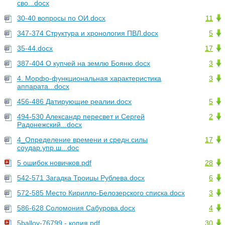
сво...docx
30-40 вопросы по ОИ.docx
11
347-374 Структура и хронология ПВЛ.docx
5
35-44.docx
17
387-404 О купчей на землю Бояню.docx
3
4. Морфо-функциональная характеристика
3
аппарата...docx
456-486 Датирующие реалии.docx
5
494-530 Александр пересвет и Сергей
2
Радонежский...docx
4_Определение времени и средн.силы
17
соудар.упр.ш...doc
5 ошибок новичков.pdf
28
542-571 Загадка Троицы Рублева.docx
6
572-585 Место Кирилло-Белозерского списка.docx
3
586-628 Соломония Сабурова.docx
4
5ballov-76799 - копия.pdf
30