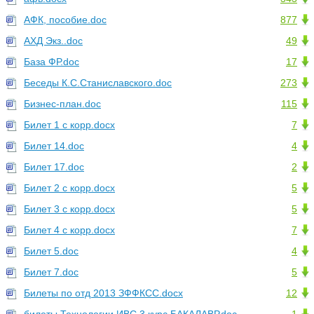
АФК, пособие.doc
877
АХД Экз..doc
49
База ФР.doc
17
Беседы К.С.Станиславского.doc
273
Бизнес-план.doc
115
Билет 1 с корр.docx
7
Билет 14.doc
4
Билет 17.doc
2
Билет 2 с корр.docx
5
Билет 3 с корр.docx
5
Билет 4 с корр.docx
7
Билет 5.doc
4
Билет 7.doc
5
Билеты по отд 2013 ЗФФКСС.docx
12