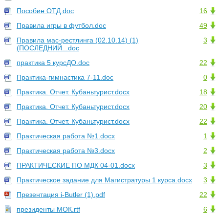
Пособие ОТД.doc
16
Правила игры в футбол.doc
49
Правила мас-рестлинга (02.10.14) (1)
3
(ПОСЛЕДНИЙ...doc
практика 5 курсДО.doc
22
Практика-гимнастика 7-11.doc
0
Практика. Отчет. Кубаньтурист.docx
18
Практика. Отчет. Кубаньтурист.docx
20
Практика. Отчет. Кубаньтурист.docx
22
Практическая работа №1.docx
1
Практическая работа №3.docx
2
ПРАКТИЧЕСКИЕ ПО МДК 04-01.docx
3
Практическое задание для Магистратуры 1 курса.docx
3
Презентация i-Butler (1).pdf
22
президенты МОК.rtf
6