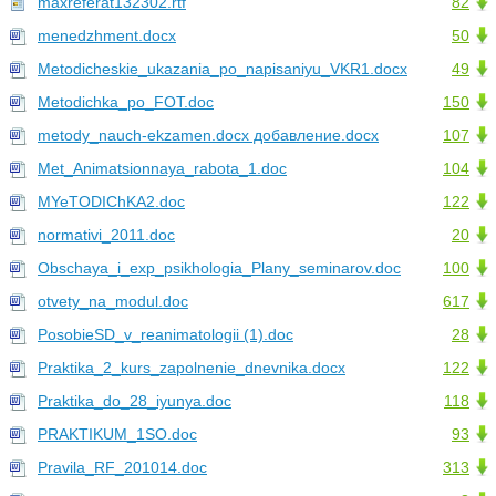
maxreferat132302.rtf
82
menedzhment.docx
50
Metodicheskie_ukazania_po_napisaniyu_VKR1.docx
49
Metodichka_po_FOT.doc
150
metody_nauch-ekzamen.docx добавление.docx
107
Met_Animatsionnaya_rabota_1.doc
104
MYeTODIChKA2.doc
122
normativi_2011.doc
20
Obschaya_i_exp_psikhologia_Plany_seminarov.doc
100
otvety_na_modul.doc
617
PosobieSD_v_reanimatologii (1).doc
28
Praktika_2_kurs_zapolnenie_dnevnika.docx
122
Praktika_do_28_iyunya.doc
118
PRAKTIKUM_1SO.doc
93
Pravila_RF_201014.doc
313