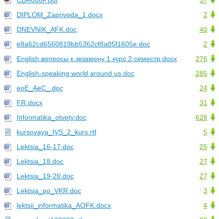
CBR600F.pdf
37
DIPLOM_Zaprivoda_1.docx
2
DNEVNIK_AFK.doc
40
e8a62cd6560819bb5362cf8a05f1605e.doc
2
English вопросы к экзамену 1 курс 2 семестр.docx
276
English-speaking world around us.doc
285
eoE_AeC_.doc
24
FR.docx
31
Informatika_otvety.doc
628
kursovaya_IVS_2_kurs.rtf
5
Lektsia_16-17.doc
25
Lektsia_18.doc
27
Lektsia_19-20.doc
27
Lektsia_po_VKR.doc
3
lektsii_informatika_AOFK.docx
4