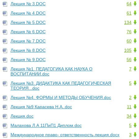
Лекция № 3.DOC
64
Лекция № 4.DOC
61
Лекция № 5.DOC
134
Лекция № 6.DOC
76
Лекция № 7.DOC
60
Лекция № 8.DOC
105
Лекция № 9.DOC
56
Лекция №1. ПЕДАГОГИКА КАК НАУКА О
7
ВОСПИТАНИИ.doc
Лекция №3. ДИДАКТИКА КАК ПЕДАГОГИЧЕСКАЯ
5
ТЕОРИЯ...doc
Лекция №4. ФОРМЫ И МЕТОДЫ ОБУЧЕНИЯ.doc
2
Лекция №9 Карасева Н.А..doc
11
Лекция.doc
34
Малахова Л.А 11ПиП1 Диплом.doc
5
Международное право- ответственность лекция.docx
3