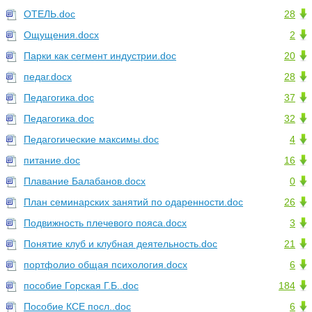
ОТЕЛЬ.doc
28
Ощущения.docx
2
Парки как сегмент индустрии.doc
20
педаг.docx
28
Педагогика.doc
37
Педагогика.doc
32
Педагогические максимы.doc
4
питание.doc
16
Плавание Балабанов.docx
0
План семинарских занятий по одаренности.doc
26
Подвижность плечевого пояса.docx
3
Понятие клуб и клубная деятельность.doc
21
портфолио общая психология.docx
6
пособие Горская Г.Б..doc
184
Пособие КСЕ посл..doc
6