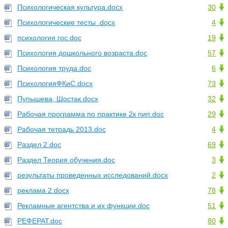
Психологическая культура.docx
30
Психологические тесты .docx
4
психология гос.doc
19
Психология дошкольного возраста.doc
57
Психология труда.doc
6
ПсихологияФКиС.docx
73
Пупышева, Шостак.docx
32
Рабочая программа по практике 2к пип.doc
29
Рабочая тетрадь 2013.doc
4
Раздел 2.doc
69
Раздел Теория обучения.doc
3
результаты проведенных исследований.docx
2
реклама 2.docx
78
Рекламные агентства и их функции.doc
51
РЕФЕРАТ.doc
80