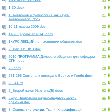
1-2классы 2009.doc
35
1-30.docx
9
1. Анатомия и физиология как наука.
21
Анатомическ...docx
10-11 ксассы 2009.doc
22
11-20 (Кроме 13 и 14).docx
11
1КУРС ЛЕКЦИЙ по психологии общения.doc
13
2 Возр. Пс ПИП.doc
31
2010 ПРОГРАММА Делового общения для кафедры
23
СГН...doc
25.docx
20
271-296 Святополк легенда о Борисе и Глебе.docx
7
29541.rtf
25
2_Второй закон Ньютона(5).docx
62
2курс Программа научно-педагогической
46
практики.doc
3. Основы гистологии. Ткани. Классификация,
16