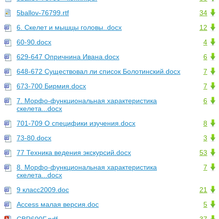
5ballov-76799.rtf
34
6. Скелет и мышцы головы..docx
12
60-90.docx
4
629-647 Опричнина Ивана.docx
6
648-672 Существовал ли список Болотинский.docx
7
673-700 Бирмия.docx
7
7. Морфо-функциональная характеристика
6
скелета...docx
701-709 О специфики изучения.docx
8
73-80.docx
3
77 Техника ведения экскурсий.docx
53
8. Морфо-функциональная характеристика
7
скелета...docx
9 класс2009.doc
21
Access малая версия.doc
5