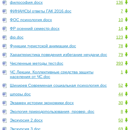
философия.docx
136
ФИНАНСЫ ответы ГАК 2016.doc
7
ФОС психология.docx
10
ФР осенний семестр.docx
14
фр.doc
123
Функции туристской анимации.doc
78
Характеристика поведения избегание неудачи.doc
79
Численные методы тест.doc
393
ЧС Лекции. Коллективные средства защиты
1
населения от ЧС.doc
Шихирев Современая социальная психология.doc
52
шпоры.doc
44
Экзамен истории экономики.docx
30
Экология природопользования, провер..doc
8
Экскурсия 2.docx
50
Экскурсия 3.doc
69