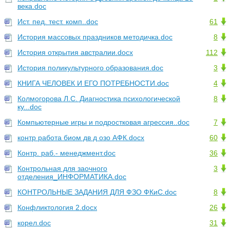
века.doc
Ист. пед. тест. комп..doc
61
История массовых праздников методичка.doc
8
История открытия австралии.docx
112
История поликультурного образования.doc
3
КНИГА ЧЕЛОВЕК И ЕГО ПОТРЕБНОСТИ.doc
4
Колмогорова Л.С. Диагностика психологической
8
ку...doc
Компьютерные игры и подростковая агрессия..doc
7
контр работа биом дв д озо АФК.docx
60
Контр. раб.- менеджмент.doc
36
Контрольная для заочного
3
отделения_ИНФОРМАТИКА.doc
КОНТРОЛЬНЫЕ ЗАДАНИЯ ДЛЯ ФЗО ФКиС.doc
8
Конфликтология 2.docx
26
корел.doc
31