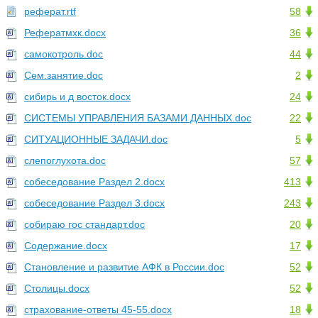
реферат.rtf
58
Рефератмхк.docx
36
самокотроль.doc
44
Сем.занятие.doc
2
сибирь и д восток.docx
24
СИСТЕМЫ УПРАВЛЕНИЯ БАЗАМИ ДАННЫХ.doc
22
СИТУАЦИОННЫЕ ЗАДАЧИ.doc
5
слепоглухота.doc
57
собеседование Раздел 2.docx
413
собеседование Раздел 3.docx
243
собираю гос стандарт.doc
20
Содержание.docx
17
Становление и развитие АФК в России.doc
52
Столицы.docx
52
страхование-ответы 45-55.docx
18