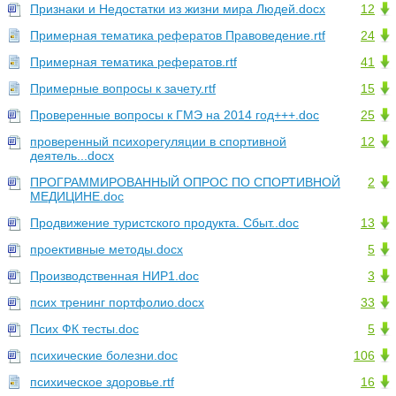
Признаки и Недостатки из жизни мира Людей.docx
12
Примерная тематика рефератов Правоведение.rtf
24
Примерная тематика рефератов.rtf
41
Примерные вопросы к зачету.rtf
15
Проверенные вопросы к ГМЭ на 2014 год+++.doc
25
проверенный психорегуляции в спортивной
12
деятель...docx
ПРОГРАММИРОВАННЫЙ ОПРОС ПО СПОРТИВНОЙ
2
МЕДИЦИНЕ.doc
Продвижение туристского продукта. Сбыт..doc
13
проективные методы.docx
5
Производственная НИР1.doc
3
псих тренинг портфолио.docx
33
Псих ФК тесты.doc
5
психические болезни.doc
106
психическое здоровье.rtf
16