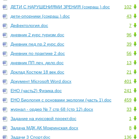
ДЕТИ С НАРУШЕНИЯМИ ЗРЕНИЯ (сокращ.).doc
102
дети-опорники (сокращ.).doc
43
Дефектология.doc
7
дневник 2 курс туризм.doc
96
Дневник пед.пр.2 курс.doc
39
Дневник по практике 2.doc
56
дневник ПП леч. дело.doc
13
Доклад Костюм 18 век.doc
21
Документ Microsoft Word.docx
401
ЕНО (часть2) Физика.doc
241
ЕНО Биология с основами экологии (часть 1).doc
459
журнал - ордер № 7 стр 68 (стр 12).docx
33
Задание на курсовой проект.doc
1
Задача МДК АК Мокринская.docx
8
Задачи 3 Спорт.doc
136