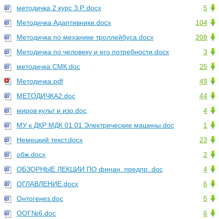
методичка 2 курс З.Р..docx
5
Методичка Адаптивники.docx
104
Методичка по механике троллейбуса.docx
208
Методичка по человеку и его потребности.docx
3
методичка СМК.doc
25
Методичка.pdf
49
МЕТОДИЧКА2.doc
44
миров культ и изо.doc
4
МУ к ДКР МДК 01.01.Электрические машины.doc
1
Немецкий текст.docx
23
обж.docx
2
ОБЗОРНЫЕ ЛЕКЦИИ ПО финан. предпр..doc
4
ОГЛАВЛЕНИЕ.docx
6
Онтогенез.doc
5
ООГ№6.doc
6