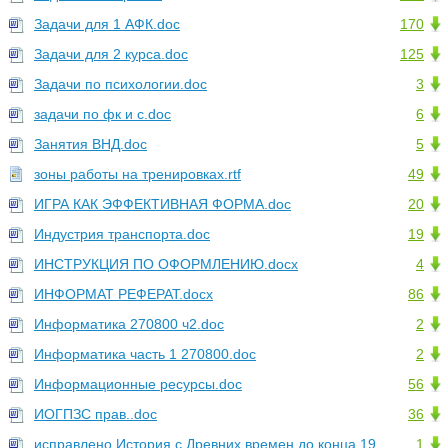
Задачи для 1 АФК.doc
170
Задачи для 2 курса.doc
125
Задачи по психологии.doc
3
задачи по фк и с.doc
6
Занятия ВНД.doc
5
зоны работы на тренировках.rtf
49
ИГРА КАК ЭФФЕКТИВНАЯ ФОРМА.doc
20
Индустрия транспорта.doc
19
ИНСТРУКЦИЯ ПО ОФОРМЛЕНИЮ.docx
4
ИНФОРМАТ РЕФЕРАТ.docx
86
Информатика 270800 ч2.doc
2
Информатика часть 1 270800.doc
2
Информационные ресурсы.doc
56
ИОГПЗС прав..doc
36
исправлено История с Древних времен до конца 19
1