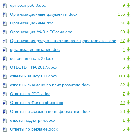
орг восп раб 3.doc
9
Организационные документы.docx
156
Организационные.doc
31
Организация АФВ в РОссии.doc
60
Организация досуга в гостиницах и туристских ко...doc
27
организация питания.doc
4
основная часть 2.docx
5
ОТВЕТЫ ГИА 2017.docx
6
ответы к зачету СО.docx
110
ответы к экзамену по псих развитию.docx
82
Ответы на ГОСы.doc
7
Ответы на Философию.doc
42
Ответы на экзамен по информатике.docx
38
ответы педиатрия.docx
1
Ответы по рекламе.docx
6