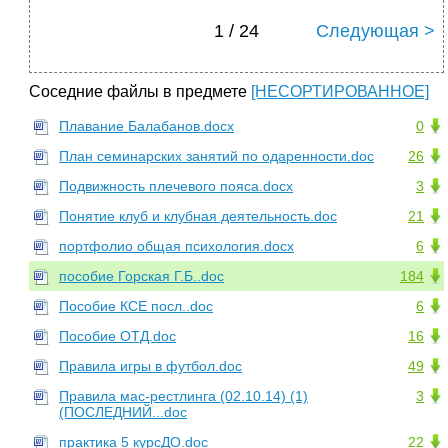
1 / 24
Следующая >
Соседние файлы в предмете
[НЕСОРТИРОВАННОЕ]
Плавание Балабанов.docx
0
План семинарских занятий по одаренности.doc
26
Подвижность плечевого пояса.docx
3
Понятие клуб и клубная деятельность.doc
21
портфолио общая психология.docx
6
пособие Горская Г.Б..doc
184
Пособие КСЕ посл..doc
6
Пособие ОТД.doc
16
Правила игры в футбол.doc
49
Правила мас-рестлинга (02.10.14) (1)
3
(ПОСЛЕДНИЙ...doc
практика 5 курсДО.doc
22