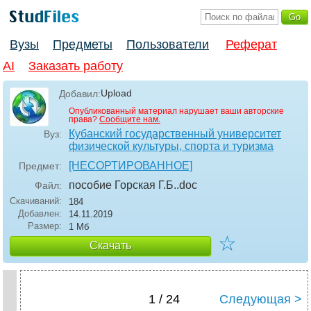
Вузы
Предметы
Пользователи
Реферат
AI
Заказать работу
Upload
Добавил:
Опубликованный материал нарушает ваши авторские
права?
Сообщите нам.
Кубанский государственный университет
Вуз:
физической культуры, спорта и туризма
[НЕСОРТИРОВАННОЕ]
Предмет:
пособие Горская Г.Б.
.doc
Файл:
Скачиваний:
184
Добавлен:
14.11.2019
Размер:
1 Мб
☆
Скачать
1 / 24
Следующая >