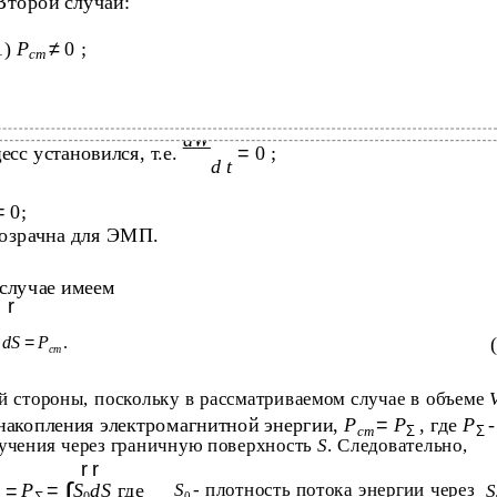
Второй случай:
1)
P
≠
0 ;
ст
dW
есс установился, т.е.
=
0 ;
d t
=
0;
озрачна для ЭМП.
 случае имеем
r
]
dS
=
P
.
cm
й стороны, поскольку в рассматриваемом случае в объеме
 накопления электромагнитной энергии,
P
=
P
, где
P
-
cm
Σ
Σ
учения через граничную поверхность
S
. Следовательно,
r r
∫
P
=
S
dS
где
S
- плотность потока энергии через
S
=
S
0