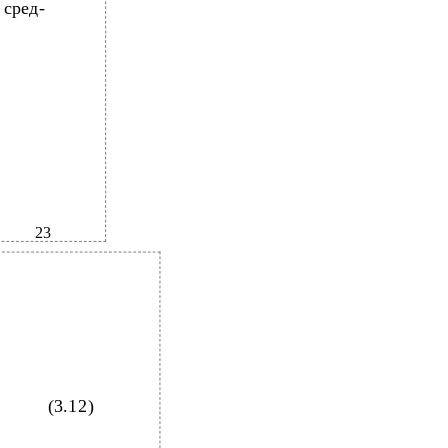
 сред-
23
(3.12)