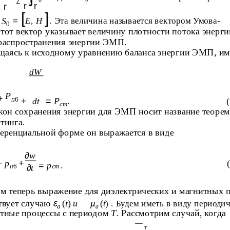
∑
0
S
r
r
r
[
]
S
=
E
,
H
. Эта величина называется вектором Умова-
0
тот вектор указывает величину плотности потока энерги
распространения энергии ЭМП.
щаясь к исходному уравнению баланса энергии ЭМП, и
dW
P
+
6
+
=
P
.
dt
П
cт
кон сохранения энергии для ЭМП носит название теоре
тинга.
еренциальной форме он выражается в виде
∂
w
+
p
+
=
p
.
6
∂
t
ст
П
м теперь выражение для диэлектрических и магнитных п
ствует случаю
ε
(
t
)
и
µ
(
t
) . Будем иметь в виду периоди
a
a
итные процессы с периодом
Т
. Рассмотрим случай, когда
T