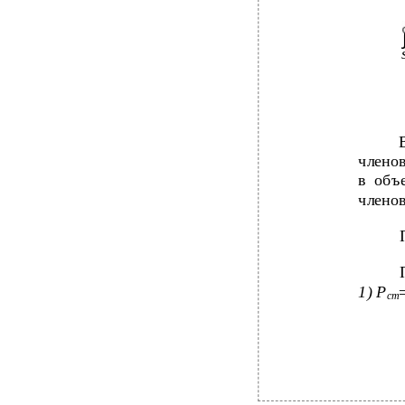
членов
в объ
члено
1) Р
сm