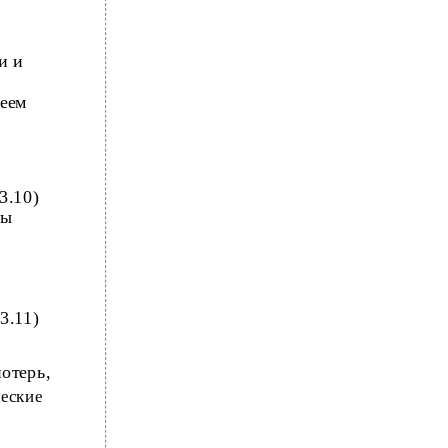
и и
меем
(3.10)
мы
(3.11)
отерь,
ческие