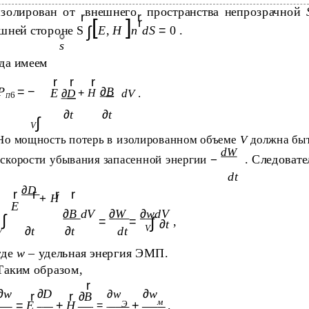
изолирован от
внешнего
пространства непрозрачной
r
r
[
]
r
∫
шней стороне S
E
,
H
n
dS
=
0 .
s
да имеем
r
r
r
P
= −
∂
B
E
∂
D
+
H
dV
.
6
П
∂
t
∂
t
∫
V
Но мощность потерь в изолированном объеме
V
должна бы
dW
. Следовате
 скорости убывания запасенной энергии
−
dt
∂
D
r
r
r
r
+
H
E
∂
B
dV
∂
W
∂
w
dV
∫
∫
=
=
,
∂
t
V
∂
t
∂
t
dt
V
где
w
– удельная энергия ЭМП.
Таким образом,
r
∂
w
∂
D
∂
w
∂
w
r
r
∂
B
м
=
E
+
H
+
.
=
Э