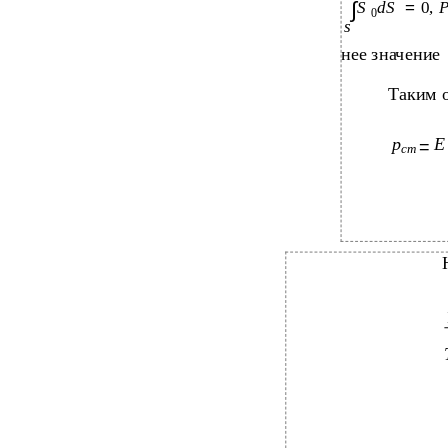
∫
S
dS
=
0,
0
s
нее значение
Таким 
p
E
=
cт