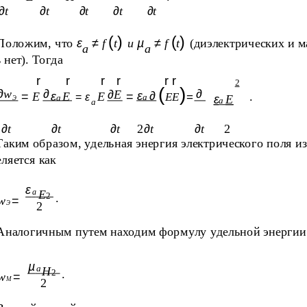
∂
t
∂
t
∂
t
∂
t
∂
t
(
)
(
)
Положим, что
ε
≠
f
t
и
µ
≠
f
t
(диэлектрических и 
a
a
 нет). Тогда
r
r
r
r
r r
2
(
)
∂
w
∂
∂
∂
E
ε
∂
=
E
ε
E
E
=
.
EE
=
=
ε
a
ε
E
a
Э
a
a
∂
t
∂
t
∂
t
2
∂
t
∂
t
2
Таким образом, удельная энергия электрического поля 
ляется как
ε
а
Е
2
.
w
=
Э
2
Аналогичным путем находим формулу удельной энергии
µ
а
Н
2
.
w
=
М
2