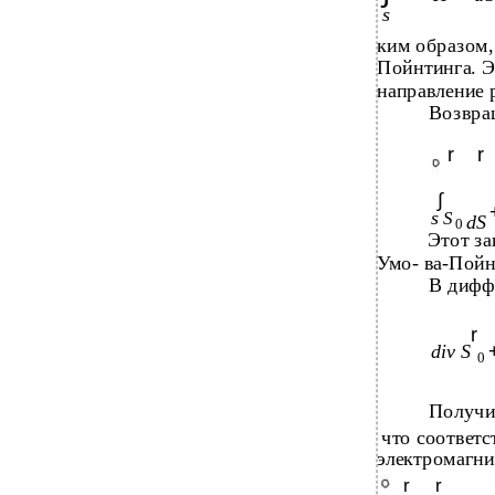
s
ким образом,
Пойнтинга. Э
направление 
Возвра
r
r
∫
s
S
dS
0
Этот за
Умо- ва-Пойн
В дифф
r
div S
0
Получи
что соответ
электромагн
r
r