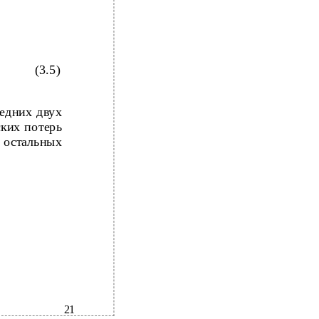
(3.5)
ледних двух
ских потерь
 остальных
21