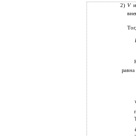
2)
V
вне
Тог
равна