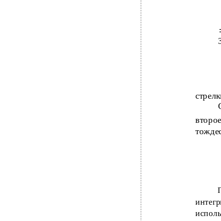
стрелк
второ
тожде
интегр
исполь