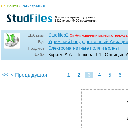
Войти
/
Регистрация
Файловый архив студентов.
1327 вузов, 5479 предметов.
Studfiles2
Добавил:
Опубликованный материал наруша
Уфимский Государственный Авиацио
Вуз:
Электромагнитные поля и волны
Предмет:
Кураев А.А., Попкова Т.Л., Синицын
Файл:
<<
< Предыдущая
1
2
3
4
5
6