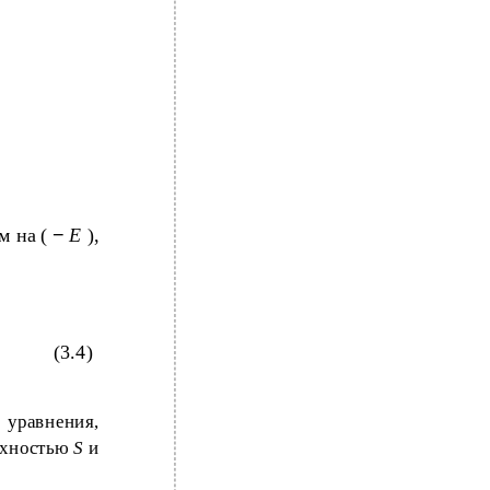
м на (
−
E
),
(3.4)
уравнения,
рхностью
S
и