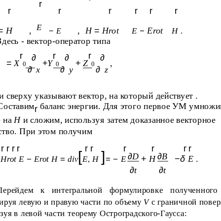
r
r
r
r
r
r
r
E
=
H
,
,
H
=
Hrot
Erot
E
−
H
.
−
E
Здесь - вектор-оператор типа
r
r
r
∂
∂
∂
=
X
+
Y
+
Z
,
0
0
0
∂
x
∂
y
∂
z
и сверху указывают вектор, на который действует .
Составим
баланс энергии. Для этого первое УМ умножи
r
е на
H
и сложим, используя затем доказанное векторное
ство. При этом получим
r r r r
r r
r
r
r r
[
]
∂
D
∂
B
+
H
−
δ
E
.
Hrot E
−
Erot H
=
div
E
,
H
= −
E
∂
t
∂
t
Перейдем к интегральной формулировке полученного 
ируя левую и правую части по объему
V
с граничной пове
зуя в левой части теорему Остроградского-Гаусса: