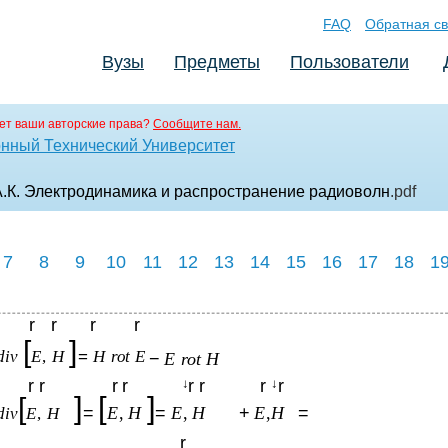
FAQ
Обратная св
Вузы
Предметы
Пользователи
ет ваши авторские права?
Сообщите нам.
нный Технический Университет
 А.К. Электродинамика и распространение радиоволн
.pdf
7
8
9
10
11
12
13
14
15
16
17
18
1
r
r
r
r
[
]
div
E
,
H
=
H rot E
−
E rot H
r r
r r
r r
r
r
↓
↓
]
[
]
[
=
E
,
H
=
E
,
H
+
E
,
H
=
div
E
,
H
r