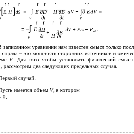
r r
r
r
r
r
r r
[
]
∫
∫
dV
−
δ
EdV
= −
E
∂
D
+
H
∂
B
=
∫
E
,
H
dS
s
∂
t
∂
t
V
V
r
r
r
r
∫
= −
E
∂
D
dV
+
P
−
P
.
cт
+
∂
B
6
П
H
∂
t
∂
t
V
В записанном уравнении нам известен смысл только пос
 справа – это мощность сторонних источников и омиче
еме
V
. Для того чтобы установить физический смысл
в, рассмотрим два следующих предельных случая.
Первый случай.
Пусть имеется объем
V
, в котором
= 0
,