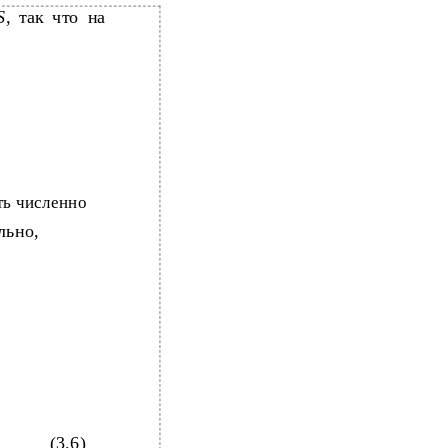
S
, так что на
ть численно
льно,
(3.6)