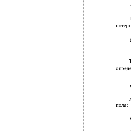
потерь
опреде
поля: