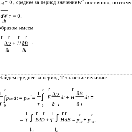
P
=
0 , среднее за период значение
постоянно, поэтому
W
6
П
=
0.
dW
T
dt
образом имеем
r
r
r
r
.
+
H
∂
B
∂
D
∂
t
∂
t
Найдем среднее за период Т значение величин:
r
r
Т
T
1
1
∂
B
∂
D
∫
∫
E
dt
=
dt
+
H
p
dt
=
p
=
T
ст
cm
T
∂
t
∂
t
T
0
0
1
r
r
1
r r
∫
∫
T
Т
=
HdB
=
p
+
p
,
EdD
+
T
T
П
ε
П
µ
l
l
э
M