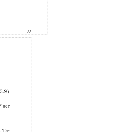
22
(3.9)
V
нет
. Та-