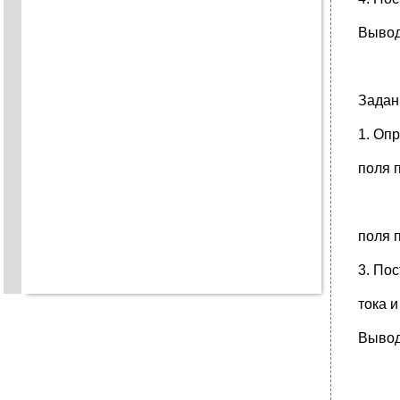
Вывод
Задан
1. Оп
поля п
поля п
3. По
тока и
Вывод