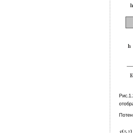
Рис.1
отобр
Потен