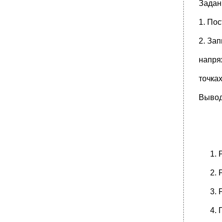
Задан
1. По
2. За
напря
точках
Вывод