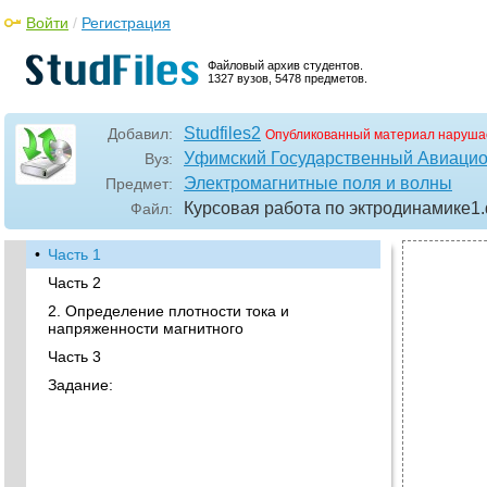
Войти
/
Регистрация
Файловый архив студентов.
1327 вузов, 5478 предметов.
Studfiles2
Добавил:
Опубликованный материал наруша
Уфимский Государственный Авиацио
Вуз:
Электромагнитные поля и волны
Предмет:
Курсовая работа по эктродинамике1
Файл:
•
Часть 1
Часть 2
2. Определение плотности тока и
напряженности магнитного
Часть 3
Задание: