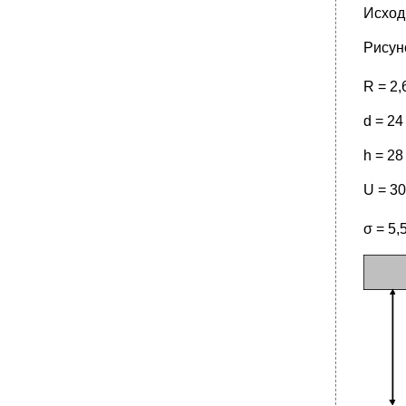
Исход
Рисун
R = 2,
d = 24
h = 28
U = 30
σ = 5,