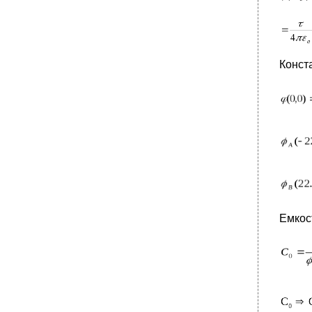
Конст
Емкос