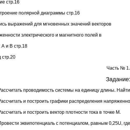
ие стр.16
строение полярной диаграммы стр.16
пись выражений для мгновенных значений векторов
женности электрического и магнитного полей в
 А и В стр.18
 стр.20
Часть № 1.
Задание
Рассчитать проводимость системы на единицу длины. Найти 
Рассчитать и построить графики распределения напряженнос
Рассчитать и построить вектор плотности тока в точке М.
Провести эквипотенциаль с потенциалом, равным 0,25U, гд