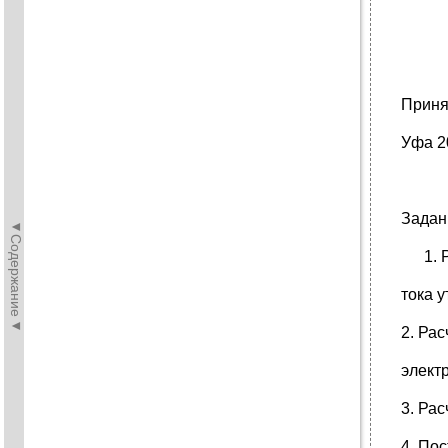
Приня
Уфа 2
Задан
◄Содержание◄
тока у
2. Ра
элект
3. Рас
4. По