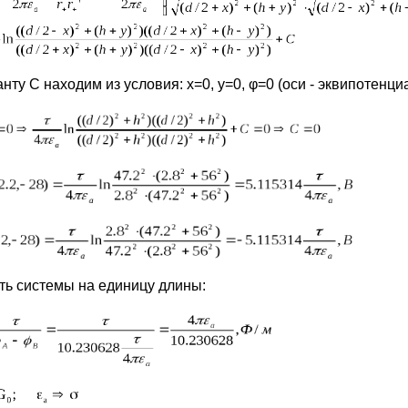
анту С находим из условия: х=0, y=0, φ=0 (оси - эквипотен
ть системы на единицу длины: