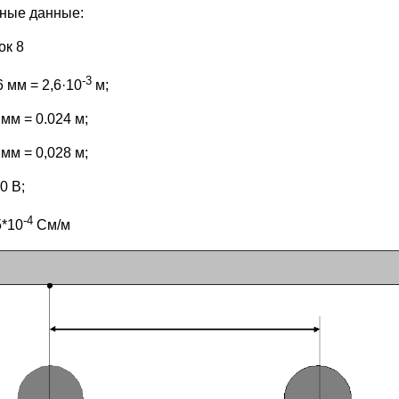
ные данные:
ок 8
-3
6 мм = 2,6·10
м;
 мм = 0.024 м;
 мм = 0,028 м;
0 В;
-4
5*10
См/м