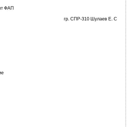
нт ФАП
гр. СПР-310 Шулаев Е. С
ие