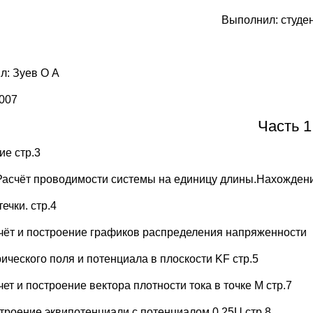
Выполнил: студе
л: Зуев О А
007
Часть 1
ие стр.3
Расчёт проводимости системы на единицу длины.Нахожден
течки. стр.4
счёт и построение графиков распределения напряженности
рического поля и потенциала в плоскости KF стр.5
чет и построение вектора плотности тока в точке М стр.7
строение эквипотенциали с потенциалом 0.25U стр.8