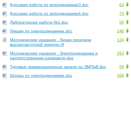
Курсовая работа по эктродинамике3.doc
63
Курсовая работа по эктродинамике4.doc
73
Лабораторная работа №1.doc
50
Лекции по электродинамике.doc
246
Методические указания - Линии передачи
124
высокочастотной энергии.rtf
Методические указания - Электродинамика и
263
распространение радиоволн.doc
Типовые экзаменационные задачи по ЭМПиВ.doc
58
Шпоры по электродинамике.doc
268