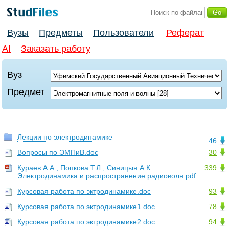
Вузы
Предметы
Пользователи
Реферат
AI
Заказать работу
Вуз
Предмет
Лекции по электродинамике
46
Вопросы по ЭМПиВ.doc
30
Кураев А.А., Попкова Т.Л., Синицын А.К.
339
Электродинамика и распространение радиоволн.pdf
Курсовая работа по эктродинамике.doc
93
Курсовая работа по эктродинамике1.doc
78
Курсовая работа по эктродинамике2.doc
94